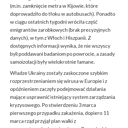
(m.in. zamknięcie metra w Kijowie, które
doprowadziło do tłoku w autobusach). Ponadto
w ciągu ostatnich tygodni wróciła część
emigrantów zarobkowych (brak precyzyjnych
danych), w tym z Włoch i Hiszpanii. Z
dostępnych informacji wynika, że nie wszyscy
byli poddawani badaniom po powrocie, a zasady
samoizolacji były wielokrotnie łamane.
Władze Ukrainy zostały zaskoczone szybkim
rozprzestrzenianiem się wirusa w Europie i z
opóźnieniem zaczęły podejmować działania
mające usprawnić istniejący system zarządzania
kryzysowego. Po stwierdzeniu 3 marca
pierwszego przypadku zakażenia, dopiero 11
marca rząd przyjął plan walki z