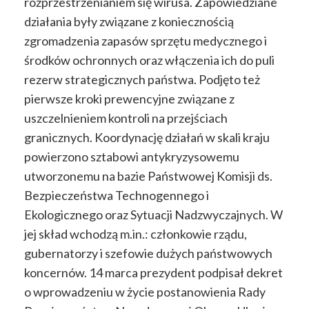
rozprzestrzenianiem się wirusa. Zapowiedziane
działania były związane z koniecznością
zgromadzenia zapasów sprzętu medycznego i
środków ochronnych oraz włączenia ich do puli
rezerw strategicznych państwa. Podjęto też
pierwsze kroki prewencyjne związane z
uszczelnieniem kontroli na przejściach
granicznych. Koordynację działań w skali kraju
powierzono sztabowi antykryzysowemu
utworzonemu na bazie Państwowej Komisji ds.
Bezpieczeństwa Technogennego i
Ekologicznego oraz Sytuacji Nadzwyczajnych. W
jej skład wchodzą m.in.: członkowie rządu,
gubernatorzy i szefowie dużych państwowych
koncernów. 14 marca prezydent podpisał dekret
o wprowadzeniu w życie postanowienia Rady