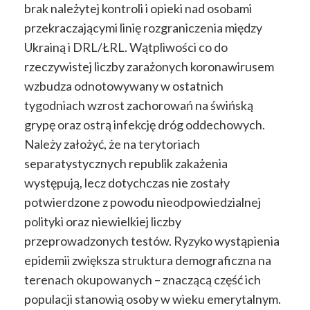
brak należytej kontroli i opieki nad osobami
przekraczającymi linię rozgraniczenia między
Ukrainą i DRL/ŁRL. Wątpliwości co do
rzeczywistej liczby zarażonych koronawirusem
wzbudza odnotowywany w ostatnich
tygodniach wzrost zachorowań na świńską
grypę oraz ostrą infekcję dróg oddechowych.
Należy założyć, że na terytoriach
separatystycznych republik zakażenia
występują, lecz dotychczas nie zostały
potwierdzone z powodu nieodpowiedzialnej
polityki oraz niewielkiej liczby
przeprowadzonych testów. Ryzyko wystąpienia
epidemii zwiększa struktura demograficzna na
terenach okupowanych – znaczącą część ich
populacji stanowią osoby w wieku emerytalnym.