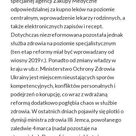
specjalnej agencji Zakupy Medyczne
odpowiedzialnej za kupno leków na poziomie
centralnym, wprowadzenie lekarzy rodzinnych, a
także elektronicznych zapisów i recept.
Dotychczas niezreformowana pozostała jednak
służba zdrowia na poziomie specjalistycznym
(ten etap reformy miał być wprowadzany od
wiosny 2019 r.). Ponadto od zmiany władzy w
kraju w ub.r. Ministerstwo Ochrony Zdrowia
Ukrainy jest miejscem nieustających sporów
kompetencyjnych, konfliktów personalnych i
podejrzeń o korupcję, co wraz z wdrażaną
reformą dodatkowo pogłębia chaos w służbie
zdrowia. W ostatnich dniach pojawiły się plotki o
dymisji ministra zdrowia Illi Jemca, powołanego
zaledwie 4 marca (nadal pozostaje na