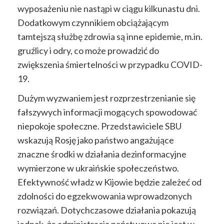
wyposażeniu nie nastąpi w ciągu kilkunastu dni.
Dodatkowym czynnikiem obciążającym
tamtejszą służbę zdrowia są inne epidemie, m.in.
gruźlicy i odry, co może prowadzić do
zwiększenia śmiertelności w przypadku COVID-
19.
Dużym wyzwaniem jest rozprzestrzenianie się
fałszywych informacji mogących spowodować
niepokoje społeczne. Przedstawiciele SBU
wskazują Rosję jako państwo angażujące
znaczne środki w działania dezinformacyjne
wymierzone w ukraińskie społeczeństwo.
Efektywność władz w Kijowie będzie zależeć od
zdolności do egzekwowania wprowadzonych
rozwiązań. Dotychczasowe działania pokazują
jednak, że administracja państwowa nie jest w