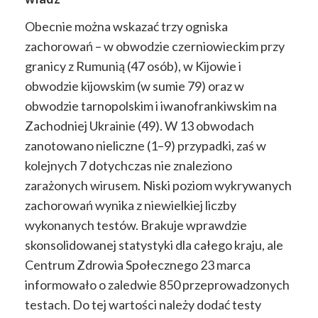
Obecnie można wskazać trzy ogniska
zachorowań – w obwodzie czerniowieckim przy
granicy z Rumunią (47 osób), w Kijowie i
obwodzie kijowskim (w sumie 79) oraz w
obwodzie tarnopolskim i iwanofrankiwskim na
Zachodniej Ukrainie (49). W 13 obwodach
zanotowano nieliczne (1–9) przypadki, zaś w
kolejnych 7 dotychczas nie znaleziono
zarażonych wirusem. Niski poziom wykrywanych
zachorowań wynika z niewielkiej liczby
wykonanych testów. Brakuje wprawdzie
skonsolidowanej statystyki dla całego kraju, ale
Centrum Zdrowia Społecznego 23 marca
informowało o zaledwie 850 przeprowadzonych
testach. Do tej wartości należy dodać testy