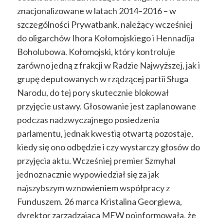
znacjonalizowane w latach 2014–2016 – w
szczególności Prywatbank, należący wcześniej
do oligarchów Ihora Kołomojskiego i Hennadija
Boholubowa. Kołomojski, który kontroluje
zarówno jedną z frakcji w Radzie Najwyższej, jak i
grupę deputowanych w rządzącej partii Sługa
Narodu, do tej pory skutecznie blokował
przyjęcie ustawy. Głosowanie jest zaplanowane
podczas nadzwyczajnego posiedzenia
parlamentu, jednak kwestią otwartą pozostaje,
kiedy się ono odbędzie i czy wystarczy głosów do
przyjęcia aktu. Wcześniej premier Szmyhal
jednoznacznie wypowiedział się za jak
najszybszym wznowieniem współpracy z
Funduszem. 26 marca Kristalina Georgiewa,
dyrektor zarządzająca MFW poinformowała, że