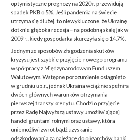
optymistyczne prognozy na 2020 r. przewidują
spadek PKB o 5%. Jeśli pandemia na świecie
utrzyma się dłużej, to niewykluczone, że Ukrainę
dotknie głęboka recesja – na podobną skalę jak w
2009 r., kiedy gospodarka skurczyła się o 14,7%.
Jednym ze sposobów złagodzenia skutków
kryzysu jest szybkie przyjęcie nowego programu
współpracy z Międzynarodowym Funduszem
Walutowym. Wstępne porozumienie osiągnięto
w grudniu ub.r., jednak Ukraina wciąż nie spełniła
dwóch głównych warunków otrzymania
pierwszej transzy kredytu. Chodzi o przyjęcie
przez Radę Najwyższą ustawy umożliwiającej
handel gruntami rolnymi oraz ustawy, która
uniemożliwi zwrot bądź uzyskanie
odszkodowania za należące do oligarchów banki,