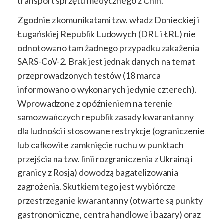
transport sprzętu medycznego z Chin.
Zgodnie z komunikatami tzw. władz Donieckiej i
Ługańskiej Republik Ludowych (DRL i ŁRL) nie
odnotowano tam żadnego przypadku zakażenia
SARS-CoV-2. Brak jest jednak danych na temat
przeprowadzonych testów (18 marca
informowano o wykonanych jedynie czterech).
Wprowadzone z opóźnieniem na terenie
samozwańczych republik zasady kwarantanny
dla ludności i stosowane restrykcje (ograniczenie
lub całkowite zamknięcie ruchu w punktach
przejścia na tzw. linii rozgraniczenia z Ukrainą i
granicy z Rosją) dowodzą bagatelizowania
zagrożenia. Skutkiem tego jest wybiórcze
przestrzeganie kwarantanny (otwarte są punkty
gastronomiczne, centra handlowe i bazary) oraz