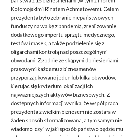
państwa z 15 biznesmenami (w tym z Ihorem
Kołomojskim i Rinatem Achmetowem). Celem
prezydenta było zebranie niepaństwowych
funduszy na walkę z pandemią, zrealizowanie
dodatkowego importu sprzętu medycznego,
testów i masek, a także podzielenie się z
oligarchami kontrolą nad poszczególnymi
obwodami. Zgodnie ze skąpymi doniesieniami
prasowymi każdemu z biznesmenów
przyporządkowano jeden lub kilka obwodów,
kierując się kryterium lokalizacji ich
najważniejszych aktywów biznesowych. Z
dostępnych informacji wynika, że współpraca
prezydenta z wielkim biznesem nie została w
żaden sposób sformalizowana, a tym samym nie
wiadomo, czy i w jaki sposób państwo będzie mu