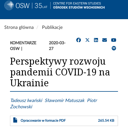
Przejdź
Strona główna
Publikacje
do
treści
KOMENTARZE
2020-03-
OSW
27
Perspektywy rozwoju
pandemii COVID-19 na
Ukrainie
Tadeusz Iwański
Sławomir Matuszak
Piotr
Żochowski
Opracowanie w formacie PDF
265.54 KB