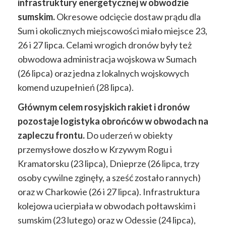
infrastruktury energetycznej w obwodzie
sumskim.
Okresowe odcięcie dostaw prądu dla
Sum i okolicznych miejscowości miało miejsce 23,
26 i 27 lipca. Celami wrogich dronów były też
obwodowa administracja wojskowa w Sumach
(26 lipca) oraz jedna z lokalnych wojskowych
komend uzupełnień (28 lipca).
Głównym celem rosyjskich rakiet i dronów
pozostaje logistyka obrońców w obwodach na
zapleczu frontu.
Do uderzeń w obiekty
przemysłowe doszło w Krzywym Rogu i
Kramatorsku (23 lipca), Dnieprze (26 lipca, trzy
osoby cywilne zginęły, a sześć zostało rannych)
oraz w Charkowie (26 i 27 lipca). Infrastruktura
kolejowa ucierpiała w obwodach połtawskim i
sumskim (23 lutego) oraz w Odessie (24 lipca),