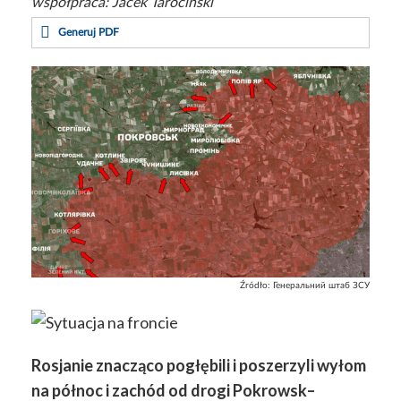
współpraca:
Jacek Tarociński
Generuj PDF
Źródło:
Генеральний штаб ЗСУ
Rosjanie znacząco pogłębili i poszerzyli wyłom
na północ i zachód od drogi Pokrowsk–