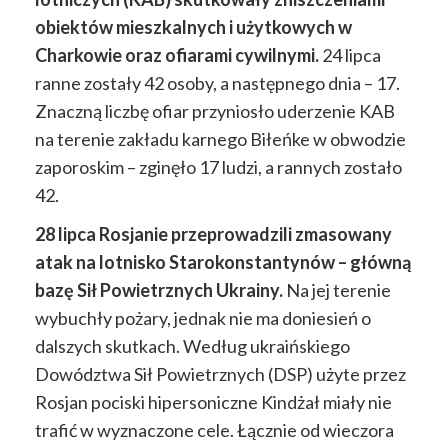
obiektów mieszkalnych i użytkowych w
Charkowie oraz ofiarami cywilnymi.
24 lipca
ranne zostały 42 osoby, a następnego dnia – 17.
Znaczną liczbę ofiar przyniosło uderzenie KAB
na terenie zakładu karnego Biłeńke w obwodzie
zaporoskim – zginęło 17 ludzi, a rannych zostało
42.
28 lipca Rosjanie przeprowadzili zmasowany
atak na lotnisko Starokonstantynów – główną
bazę Sił Powietrznych Ukrainy.
Na jej terenie
wybuchły pożary, jednak nie ma doniesień o
dalszych skutkach. Według ukraińskiego
Dowództwa Sił Powietrznych (DSP) użyte przez
Rosjan pociski hipersoniczne Kindżał miały nie
trafić w wyznaczone cele. Łącznie od wieczora