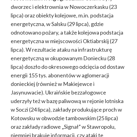
dworzec i elektrownia w Nowoczerkasku (23
lipca) oraz obiekty kolejowe, m.in. podstacja
energetyczna, w Salsku (29 lipca), gdzie
odnotowano pożary, a także kolejowa podstacja
energetyczna w miejscowości Oktiabrskij (27
lipca). W rezultacie ataku na infrastrukturę
energetyczną w okupowanym Doniecku (28
lipca) doszło do okresowego odcięcia od dostaw
energii 155 tys. abonentów w aglomeracji
donieckiej (również w Makiejewce i
Jasynuwacie). Ukraińskie bezzałogowce
uderzyły też w bazę paliwową w rejonie lotniska
w Soczi (24 lipca), zakłady produkujące proch w
Kotowsku w obwodzie tambowskim (25 lipca)
oraz zakłady radiowe „Signał” w Stawropolu,
niemniej brakuje informacji, czy ataki te