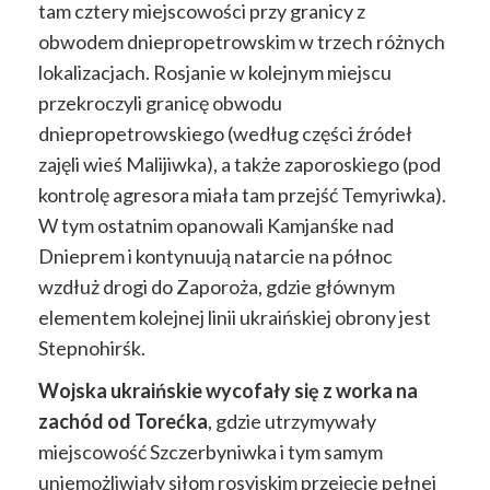
tam cztery miejscowości przy granicy z
obwodem dniepropetrowskim w trzech różnych
lokalizacjach. Rosjanie w kolejnym miejscu
przekroczyli granicę obwodu
dniepropetrowskiego (według części źródeł
zajęli wieś Malijiwka), a także zaporoskiego (pod
kontrolę agresora miała tam przejść Temyriwka).
W tym ostatnim opanowali Kamjanśke nad
Dnieprem i kontynuują natarcie na północ
wzdłuż drogi do Zaporoża, gdzie głównym
elementem kolejnej linii ukraińskiej obrony jest
Stepnohirśk.
Wojska ukraińskie wycofały się z worka na
zachód od Torećka
, gdzie utrzymywały
miejscowość Szczerbyniwka i tym samym
uniemożliwiały siłom rosyjskim przejęcie pełnej