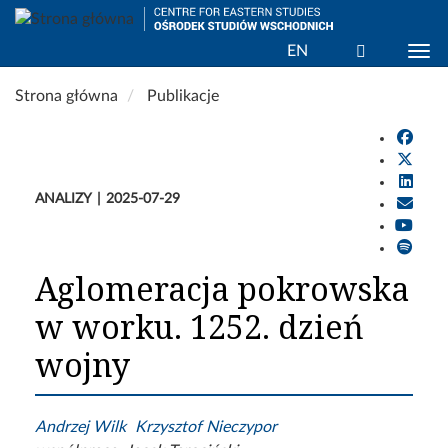
Wyszukaj
EN
Togg
Przejdź
Strona główna
Publikacje
do
treści
ANALIZY
2025-07-29
Aglomeracja pokrowska
w worku. 1252. dzień
wojny
Andrzej Wilk
Krzysztof Nieczypor