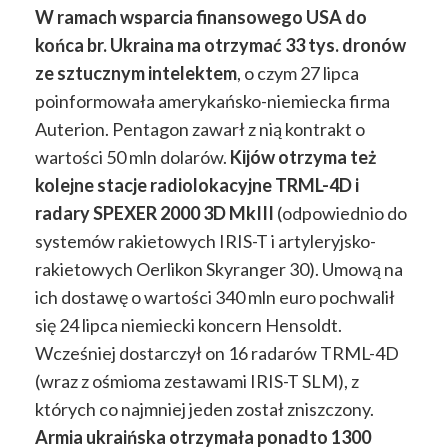
W ramach wsparcia finansowego USA do
końca br. Ukraina ma otrzymać 33 tys. dronów
ze sztucznym intelektem
, o czym 27 lipca
poinformowała amerykańsko-niemiecka firma
Auterion. Pentagon zawarł z nią kontrakt o
wartości 50 mln dolarów.
Kijów otrzyma też
kolejne stacje radiolokacyjne TRML-4D i
radary SPEXER 2000 3D MkIII
(odpowiednio do
systemów rakietowych IRIS-T i artyleryjsko-
rakietowych Oerlikon Skyranger 30). Umową na
ich dostawę o wartości 340 mln euro pochwalił
się 24 lipca niemiecki koncern Hensoldt.
Wcześniej dostarczył on 16 radarów TRML-4D
(wraz z ośmioma zestawami IRIS-T SLM), z
których co najmniej jeden został zniszczony.
Armia ukraińska otrzymała ponadto 1300