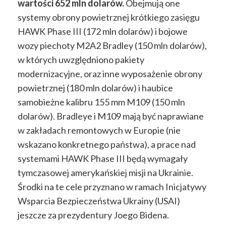
wartości 652 mln dolarów.
Obejmują one
systemy obrony powietrznej krótkiego zasięgu
HAWK Phase III (172 mln dolarów) i bojowe
wozy piechoty M2A2 Bradley (150 mln dolarów),
w których uwzględniono pakiety
modernizacyjne, oraz inne wyposażenie obrony
powietrznej (180 mln dolarów) i haubice
samobieżne kalibru 155 mm M109 (150 mln
dolarów). Bradleye i M109 mają być naprawiane
w zakładach remontowych w Europie (nie
wskazano konkretnego państwa), a prace nad
systemami HAWK Phase III będą wymagały
tymczasowej amerykańskiej misji na Ukrainie.
Środki na te cele przyznano w ramach Inicjatywy
Wsparcia Bezpieczeństwa Ukrainy (USAI)
jeszcze za prezydentury Joego Bidena.