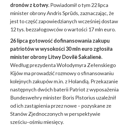
dronów z Łotwy.
Powiadomił o tym 22 lipca
minister obrony Andris Sprūds, zaznaczając, że
jest to część zapowiedzianych wcześniej dostaw
12 tys. bezzałogowców o wartości 17 mln euro.
26 lipca gotowość dofinansowania zakupu
patriotów w wysokości 30 mln euro zgłosiła
minister obrony Litwy Dovilė Šakalienė.
Według prezydenta Wołodymyra Zełenskiego
Kijów ma prowadzić rozmowy o sfinansowaniu
kolejnych zakupów m.in. z Holandią. Przekazanie
następnych dwóch baterii Patriot z wyposażenia
Bundeswehry minister Boris Pistorius uzależnił
od ich zastąpienia przez nowe – pozyskane ze
Stanów Zjednoczonych w perspektywie
sześciu–ośmiu miesięcy.