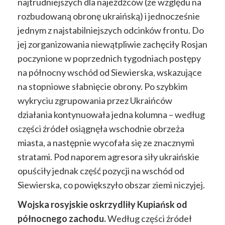
najtrudniejszych dla najeźdźców (ze względu na
rozbudowaną obronę ukraińską) i jednocześnie
jednym z najstabilniejszych odcinków frontu. Do
jej zorganizowania niewątpliwie zachęciły Rosjan
poczynione w poprzednich tygodniach postępy
na północny wschód od Siewierska, wskazujące
na stopniowe słabnięcie obrony. Po szybkim
wykryciu zgrupowania przez Ukraińców
działania kontynuowała jedna kolumna – według
części źródeł osiągnęła wschodnie obrzeża
miasta, a następnie wycofała się ze znacznymi
stratami. Pod naporem agresora siły ukraińskie
opuściły jednak część pozycji na wschód od
Siewierska, co powiększyło obszar ziemi niczyjej.
Wojska rosyjskie oskrzydliły Kupiańsk od
północnego zachodu.
Według części źródeł