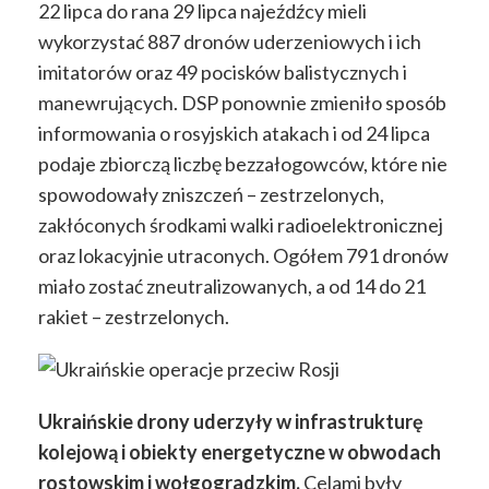
22 lipca do rana 29 lipca najeźdźcy mieli
wykorzystać 887 dronów uderzeniowych i ich
imitatorów oraz 49 pocisków balistycznych i
manewrujących. DSP ponownie zmieniło sposób
informowania o rosyjskich atakach i od 24 lipca
podaje zbiorczą liczbę bezzałogowców, które nie
spowodowały zniszczeń – zestrzelonych,
zakłóconych środkami walki radioelektronicznej
oraz lokacyjnie utraconych. Ogółem 791 dronów
miało zostać zneutralizowanych, a od 14 do 21
rakiet – zestrzelonych.
Ukraińskie drony uderzyły w infrastrukturę
kolejową i obiekty energetyczne w obwodach
rostowskim i wołgogradzkim.
Celami były