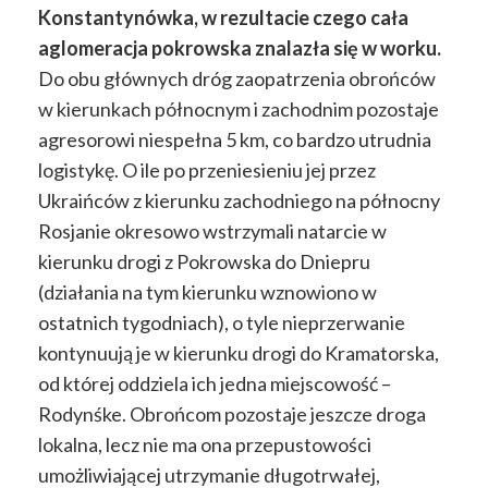
Konstantynówka, w rezultacie czego cała
aglomeracja pokrowska znalazła się w worku.
Do obu głównych dróg zaopatrzenia obrońców
w kierunkach północnym i zachodnim pozostaje
agresorowi niespełna 5 km, co bardzo utrudnia
logistykę. O ile po przeniesieniu jej przez
Ukraińców z kierunku zachodniego na północny
Rosjanie okresowo wstrzymali natarcie w
kierunku drogi z Pokrowska do Dniepru
(działania na tym kierunku wznowiono w
ostatnich tygodniach), o tyle nieprzerwanie
kontynuują je w kierunku drogi do Kramatorska,
od której oddziela ich jedna miejscowość –
Rodynśke. Obrońcom pozostaje jeszcze droga
lokalna, lecz nie ma ona przepustowości
umożliwiającej utrzymanie długotrwałej,