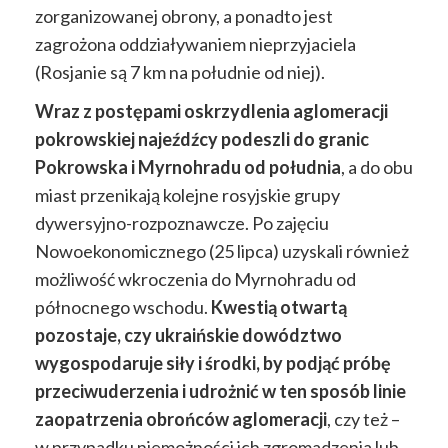
zorganizowanej obrony, a ponadto jest
zagrożona oddziaływaniem nieprzyjaciela
(Rosjanie są 7 km na południe od niej).
Wraz z postępami oskrzydlenia aglomeracji
pokrowskiej najeźdźcy podeszli do granic
Pokrowska i Myrnohradu od południa
, a do obu
miast przenikają kolejne rosyjskie grupy
dywersyjno-rozpoznawcze. Po zajęciu
Nowoekonomicznego (25 lipca) uzyskali również
możliwość wkroczenia do Myrnohradu od
północnego wschodu.
Kwestią otwartą
pozostaje, czy ukraińskie dowództwo
wygospodaruje siły i środki, by podjąć próbę
przeciwuderzenia i udrożnić w ten sposób linie
zaopatrzenia obrońców aglomeracji
, czy też –
w przypadku niemożności ich zgromadzenia lub