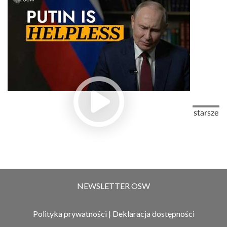
Stronicowanie
Następna
starsze
NEWSLETTER OSW
Polityka prywatności
|
Deklaracja dostępności