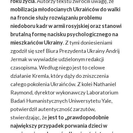
roku życia.
Autorzy tekstu zwrócili uwagę, że
mobilizacja młodocianych Ukraińców do walki
na froncie służy rozwiązaniu problemu
niedoboru kadr w armii rosyjskiej oraz stanowi
brutalną formę nacisku psychologicznego na
mieszkańców Ukrainy
.
Z tymi doniesieniami
zgodził się szef Biura Prezydenta Ukrainy Andrij
Jermak w wywiadzie udzielonym redakcji
czasopisma. Według niego jest to celowe
działanie Kremla, który dąży do zniszczenia
całego pokolenia Ukraińców. Z kolei Nathaniel
Raymond, dyrektor wykonawczy Laboratorium
Badań Humanistycznych Uniwersytetu Yale,
potwierdził autentyczność zarzutów,
stwierdzając, że
jest to „prawdopodobnie
największy przypadek porwania dzieci w