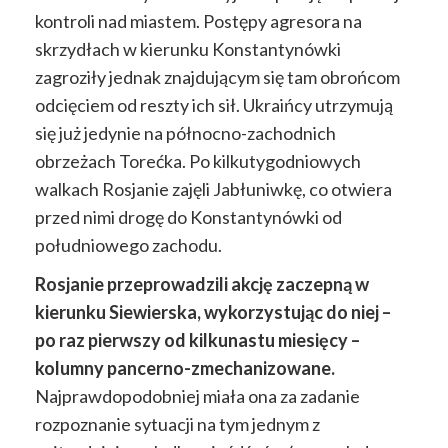
kontroli nad miastem. Postępy agresora na
skrzydłach w kierunku Konstantynówki
zagroziły jednak znajdującym się tam obrońcom
odcięciem od reszty ich sił. Ukraińcy utrzymują
się już jedynie na północno-zachodnich
obrzeżach Torećka. Po kilkutygodniowych
walkach Rosjanie zajęli Jabłuniwkę, co otwiera
przed nimi drogę do Konstantynówki od
południowego zachodu.
Rosjanie przeprowadzili akcję zaczepną w
kierunku Siewierska, wykorzystując do niej –
po raz pierwszy od kilkunastu miesięcy –
kolumny pancerno-zmechanizowane
.
Najprawdopodobniej miała ona za zadanie
rozpoznanie sytuacji na tym jednym z