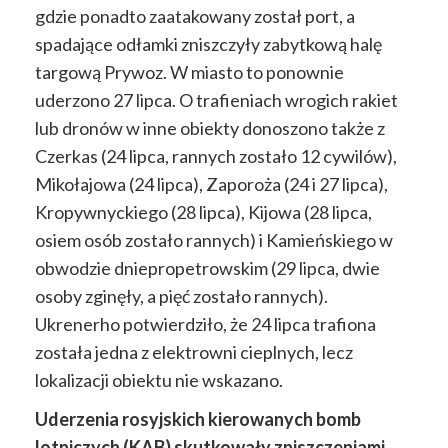
gdzie ponadto zaatakowany został port, a
spadające odłamki zniszczyły zabytkową halę
targową Prywoz. W miasto to ponownie
uderzono 27 lipca. O trafieniach wrogich rakiet
lub dronów w inne obiekty donoszono także z
Czerkas (24 lipca, rannych zostało 12 cywilów),
Mikołajowa (24 lipca), Zaporoża (24 i 27 lipca),
Kropywnyckiego (28 lipca), Kijowa (28 lipca,
osiem osób zostało rannych) i Kamieńskiego w
obwodzie dniepropetrowskim (29 lipca, dwie
osoby zginęły, a pięć zostało rannych).
Ukrenerho potwierdziło, że 24 lipca trafiona
została jedna z elektrowni cieplnych, lecz
lokalizacji obiektu nie wskazano.
Uderzenia rosyjskich kierowanych bomb
lotniczych (KAB) skutkowały zniszczeniami