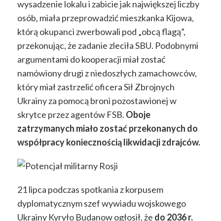
wysadzenie lokalu i zabicie jak największej liczby
osób, miała przeprowadzić mieszkanka Kijowa,
którą okupanci zwerbowali pod „obcą flagą”,
przekonując, że zadanie zleciła SBU. Podobnymi
argumentami do kooperacji miał zostać
namówiony drugi z niedoszłych zamachowców,
który miał zastrzelić oficera Sił Zbrojnych
Ukrainy za pomocą broni pozostawionej w
skrytce przez agentów FSB.
Oboje
zatrzymanych miało zostać przekonanych do
współpracy koniecznością likwidacji zdrajców.
21 lipca podczas spotkania z korpusem
dyplomatycznym szef wywiadu wojskowego
Ukrainy Kyryło Budanow ogłosił, że
do 2036 r.