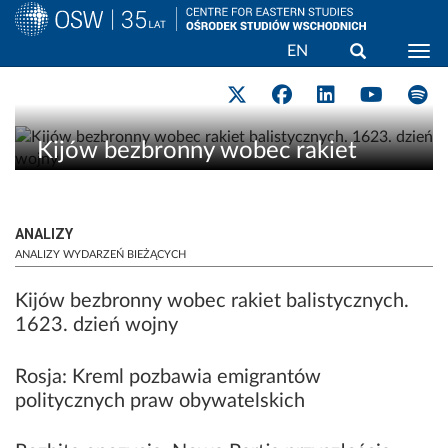
Wyszukaj
EN
Togg
Przejdź
do
treści
Kijów bezbronny wobec rakiet
balistycznych. 1623. dzień wojny
ANALIZY
ANALIZY WYDARZEŃ BIEŻĄCYCH
Kijów bezbronny wobec rakiet balistycznych.
1623. dzień wojny
Rosja: Kreml pozbawia emigrantów
politycznych praw obywatelskich