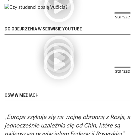
Stronicowanie
Następna
starsze
DO OBEJRZENIA W SERWISIE YOUTUBE
Stronicowanie
Następna
starsze
OSW W MEDIACH
Europa szykuje się na wojnę obronną z Rosją, a
jednocześnie uzależnia się od Chin, które są
najlepszym przyjacielem Federacji Rosyjskiej.