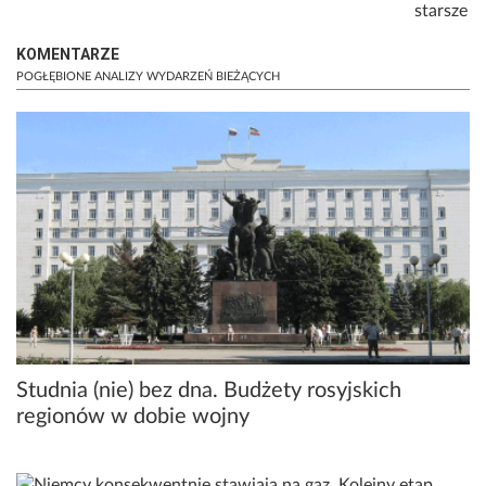
Stronicowanie
Następna
starsze
KOMENTARZE
POGŁĘBIONE ANALIZY WYDARZEŃ BIEŻĄCYCH
Studnia (nie) bez dna. Budżety rosyjskich
regionów w dobie wojny