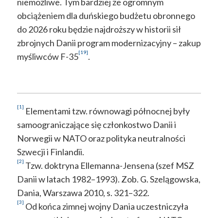
niemożliwe. Tym bardziej że ogromnym
obciążeniem dla duńskiego budżetu obronnego
do 2026 roku będzie najdroższy w historii sił
zbrojnych Danii program modernizacyjny – zakup
[19]
myśliwców F-35
.
[1]
Elementami tzw. równowagi północnej były
samoograniczające się członkostwo Danii i
Norwegii w NATO oraz polityka neutralności
Szwecji i Finlandii.
[2]
Tzw. doktryna Ellemanna-Jensena (szef MSZ
Danii w latach 1982–1993). Zob. G. Szelągowska,
Dania, Warszawa 2010, s. 321–322.
[3]
Od końca zimnej wojny Dania uczestniczyła