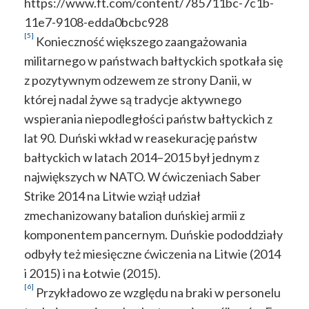
https://www.ft.com/content/785711bc-7c1b-
11e7-9108-edda0bcbc928
[5]
Konieczność większego zaangażowania
militarnego w państwach bałtyckich spotkała się
z pozytywnym odzewem ze strony Danii, w
której nadal żywe są tradycje aktywnego
wspierania niepodległości państw bałtyckich z
lat 90. Duński wkład w reasekurację państw
bałtyckich w latach 2014–2015 był jednym z
największych w NATO. W ćwiczeniach Saber
Strike 2014 na Litwie wziął udział
zmechanizowany batalion duńskiej armii z
komponentem pancernym. Duńskie pododdziały
odbyły też miesięczne ćwiczenia na Litwie (2014
i 2015) i na Łotwie (2015).
[6]
Przykładowo ze względu na braki w personelu