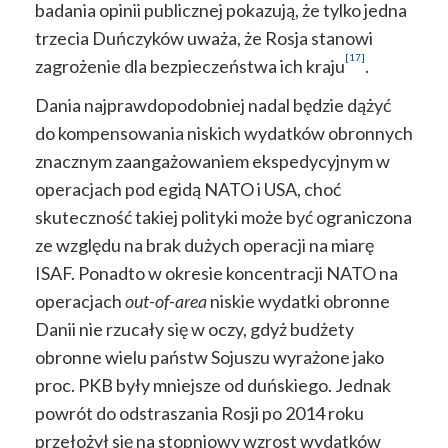
badania opinii publicznej pokazują, że tylko jedna
trzecia Duńczyków uważa, że Rosja stanowi
[17]
zagrożenie dla bezpieczeństwa ich kraju
.
Dania najprawdopodobniej nadal będzie dążyć
do kompensowania niskich wydatków obronnych
znacznym zaangażowaniem ekspedycyjnym w
operacjach pod egidą NATO i USA, choć
skuteczność takiej polityki może być ograniczona
ze względu na brak dużych operacji na miarę
ISAF. Ponadto w okresie koncentracji NATO na
operacjach
out-of-area
niskie wydatki obronne
Danii nie rzucały się w oczy, gdyż budżety
obronne wielu państw Sojuszu wyrażone jako
proc. PKB były mniejsze od duńskiego. Jednak
powrót do odstraszania Rosji po 2014 roku
przełożył się na stopniowy wzrost wydatków