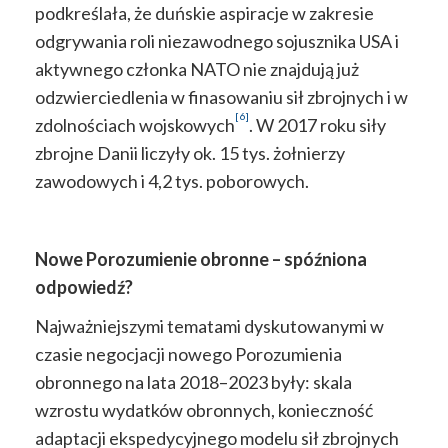
podkreślała, że duńskie aspiracje w zakresie
odgrywania roli niezawodnego sojusznika USA i
aktywnego członka NATO nie znajdują już
odzwierciedlenia w finasowaniu sił zbrojnych i w
[6]
zdolnościach wojskowych
. W 2017 roku siły
zbrojne Danii liczyły ok. 15 tys. żołnierzy
zawodowych i 4,2 tys. poborowych.
Nowe Porozumienie obronne – spóźniona
odpowiedź?
Najważniejszymi tematami dyskutowanymi w
czasie negocjacji nowego Porozumienia
obronnego na lata 2018–2023 były: skala
wzrostu wydatków obronnych, konieczność
adaptacji ekspedycyjnego modelu sił zbrojnych