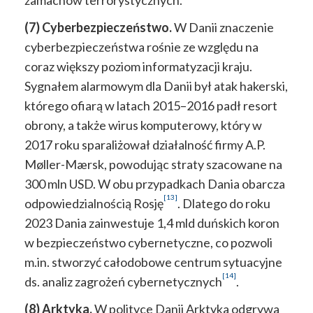
(7) Cyberbezpieczeństwo.
W Danii znaczenie
cyberbezpieczeństwa rośnie ze względu na
coraz większy poziom informatyzacji kraju.
Sygnałem alarmowym dla Danii był atak hakerski,
którego ofiarą w latach 2015–2016 padł resort
obrony, a także wirus komputerowy, który w
2017 roku sparaliżował działalność firmy A.P.
Møller-Mærsk, powodując straty szacowane na
300 mln USD. W obu przypadkach Dania obarcza
[13]
odpowiedzialnością Rosję
. Dlatego do roku
2023 Dania zainwestuje 1,4 mld duńskich koron
w bezpieczeństwo cybernetyczne, co pozwoli
m.in. stworzyć całodobowe centrum sytuacyjne
[14]
ds. analiz zagrożeń cybernetycznych
.
(8) Arktyka.
W polityce Danii Arktyka odgrywa