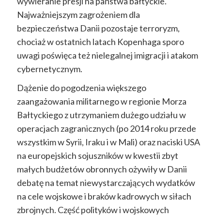
wywieranie presji na państwa bałtyckie.
Najważniejszym zagrożeniem dla
bezpieczeństwa Danii pozostaje terroryzm,
chociaż w ostatnich latach Kopenhaga sporo
uwagi poświęca też nielegalnej imigracji i atakom
cybernetycznym.
Dążenie do pogodzenia większego
zaangażowania militarnego w regionie Morza
Bałtyckiego z utrzymaniem dużego udziału w
operacjach zagranicznych (po 2014 roku przede
wszystkim w Syrii, Iraku i w Mali) oraz naciski USA
na europejskich sojuszników w kwestii zbyt
małych budżetów obronnych ożywiły w Danii
debatę na temat niewystarczających wydatków
na cele wojskowe i braków kadrowych w siłach
zbrojnych. Część polityków i wojskowych