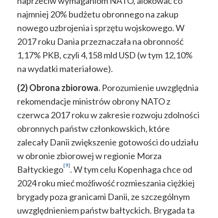
naprzeciw wymaganiom NATO, alokować co
najmniej 20% budżetu obronnego na zakup
nowego uzbrojenia i sprzętu wojskowego. W
2017 roku Dania przeznaczała na obronność
1,17% PKB, czyli 4,158 mld USD (w tym 12,10%
na wydatki materiałowe).
(2) Obrona zbiorowa.
Porozumienie uwzględnia
rekomendacje ministrów obrony NATO z
czerwca 2017 roku w zakresie rozwoju zdolności
obronnych państw członkowskich, które
zalecały Danii zwiększenie gotowości do udziału
w obronie zbiorowej w regionie Morza
[9]
Bałtyckiego
. W tym celu Kopenhaga chce od
2024 roku mieć możliwość rozmieszania ciężkiej
brygady poza granicami Danii, ze szczególnym
uwzględnieniem państw bałtyckich. Brygada ta