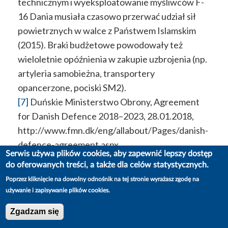
technicznym i wyeksploatowanie myśliwców F-
16 Dania musiała czasowo przerwać udział sił
powietrznych w walce z Państwem Islamskim
(2015). Braki budżetowe powodowały też
wieloletnie opóźnienia w zakupie uzbrojenia (np.
artyleria samobieżna, transportery
opancerzone, pociski SM2).
[7]
Duńskie Ministerstwo Obrony, Agreement
for Danish Defence 2018–2023, 28.01.2018,
http://www.fmn.dk/eng/allabout/Pages/danish-
defence-agreement.aspx
Serwis używa plików cookies, aby zapewnić lepszy dostęp
[8]
Nacjonalistyczna Duńska Partia Ludowa
do oferowanych treści, a także dla celów statystycznych.
krytykowała siły zbrojne za lepsze
Poprzez kliknięcie na dowolny odnośnik na tej stronie wyrażasz zgodę na
przygotowanie do walk na Bliskim Wschodzie niż
używanie i zapisywanie plików cookies.
do zapewnienia bezpieczeństwa Danii.
Zgadzam się
[9]
Ch. Hyldal, Claus Hjort: Dansk Nato-brigade