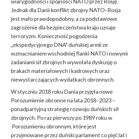
wiarygodności i spójności NATO przez Rosję.
Jednak dla Danii konflikt zbrojny NATO–Rosja
jest mało prawdopodobny, a za podstawowe
zagrożenie dla bezpieczeństwa kraju uznaje
terroryzm. Konieczność pogodzenia
„ekspedycyjnego DNA” duńskiej armii ze
wzmacnianiem wschodniej flanki NATO i nowymi
zadaniami sił zbrojnych wywołała dyskusję o
brakach materiałowych i kadrowych oraz
niewystarczających wydatkach obronnych.
W styczniu 2018 roku Dania przyjęła nowe
Porozumienie obronne na lata 2018–2023 –
ponadpartyjną strategię rozwoju duńskich sił
zbrojnych. Po raz pierwszy po 1989 roku w
Porozumieniu obronnym, które jest
przyjmowane przez duński parlament co pięć lat i