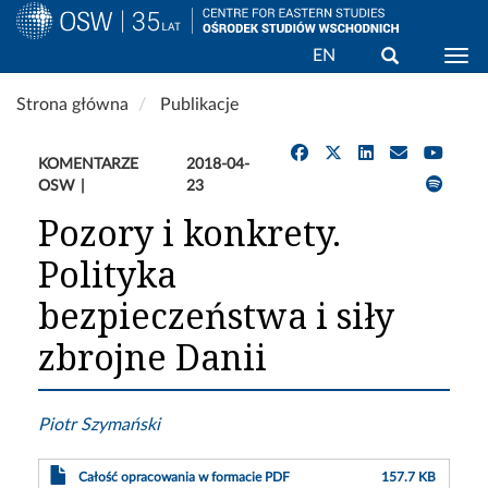
Wyszukaj
EN
Togg
Przejdź
Strona główna
Publikacje
do
treści
KOMENTARZE
2018-04-
OSW
23
Pozory i konkrety.
Polityka
bezpieczeństwa i siły
zbrojne Danii
Piotr Szymański
Całość opracowania w formacie PDF
157.7 KB