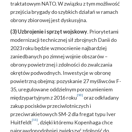
traktatowym NATO. W związku z tym możliwość
przejścia brygady do szybkich działań w ramach
obrony zbiorowej jest dyskusyjna.
(3) Uzbrojenie i sprzęt wojskowy
. Priorytetami
modernizacji technicznej sił zbrojnych Danii do
2023 roku będzie wzmocnienie najbardziej
zaniedbanych po zimnej wojnie obszarów –
obrony powietrznej i zdolności do zwalczania
okrętów podwodnych. Inwestycje w obronę
powietrzną obejmą: pozyskanie 27 myśliwców F-
35, uregulowane oddzielnym porozumieniem
[10]
międzypartyjnym z 2016 roku
oraz odkładany
zakup pocisków przeciwlotniczych i
przeciwrakietowych SM-2 dla fregat typu Iver
[11]
Huitfeldt
, dzięki któremu Kopenhaga chce
najprawdopodobniej zwiększyć zdolność do