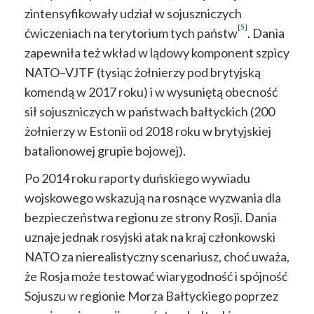
zintensyfikowały udział w sojuszniczych
[5]
ćwiczeniach na terytorium tych państw
. Dania
zapewniła też wkład w lądowy komponent szpicy
NATO–VJTF (tysiąc żołnierzy pod brytyjską
komendą w 2017 roku) i w wysuniętą obecność
sił sojuszniczych w państwach bałtyckich (200
żołnierzy w Estonii od 2018 roku w brytyjskiej
batalionowej grupie bojowej).
Po 2014 roku raporty duńskiego wywiadu
wojskowego wskazują na rosnące wyzwania dla
bezpieczeństwa regionu ze strony Rosji. Dania
uznaje jednak rosyjski atak na kraj członkowski
NATO za nierealistyczny scenariusz, choć uważa,
że Rosja może testować wiarygodność i spójność
Sojuszu w regionie Morza Bałtyckiego poprzez