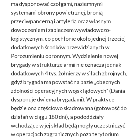
ma dysponować czołgami, naziemnymi
systemami obrony powietrznej, bronią
przeciwpancerną i artylerią oraz własnym
dowodzeniem i zapleczem wywiadowczo-
logistycznym, co pochłonie około jednej trzeciej
dodatkowych środków przewidzianych w
Porozumieniu obronnym. Wydzielenie nowej
brygady w strukturze armii nie oznacza jednak
dodatkowych 4 tys. żołnierzy w siłach zbrojnych,
gdyż brygada ma powstać na bazie „obecnych
zdolności operacyjnych wojsk lądowych” (Dania
dysponuje dwiema brygadami). W praktyce
będzie ona częściowo skadrowana (gotowość do
działań w ciągu 180 dni), a pododdziały
wchodzące w jej skład będą mogły uczestniczyć
w operacjach zagranicznych poza terytorium