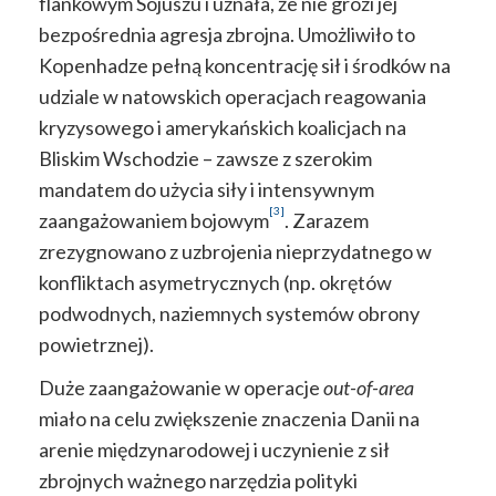
flankowym Sojuszu i uznała, że nie grozi jej
bezpośrednia agresja zbrojna. Umożliwiło to
Kopenhadze pełną koncentrację sił i środków na
udziale w natowskich operacjach reagowania
kryzysowego i amerykańskich koalicjach na
Bliskim Wschodzie – zawsze z szerokim
mandatem do użycia siły i intensywnym
[3]
zaangażowaniem bojowym
. Zarazem
zrezygnowano z uzbrojenia nieprzydatnego w
konfliktach asymetrycznych (np. okrętów
podwodnych, naziemnych systemów obrony
powietrznej).
Duże zaangażowanie w operacje
out-of-area
miało na celu zwiększenie znaczenia Danii na
arenie międzynarodowej i uczynienie z sił
zbrojnych ważnego narzędzia polityki