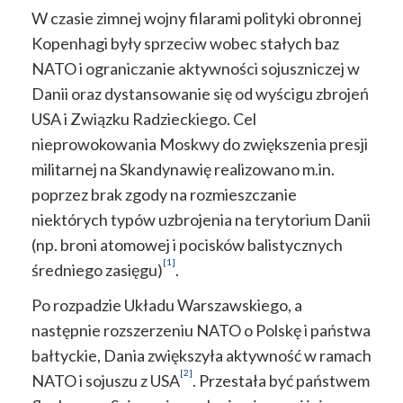
W czasie zimnej wojny filarami polityki obronnej
Kopenhagi były sprzeciw wobec stałych baz
NATO i ograniczanie aktywności sojuszniczej w
Danii oraz dystansowanie się od wyścigu zbrojeń
USA i Związku Radzieckiego. Cel
nieprowokowania Moskwy do zwiększenia presji
militarnej na Skandynawię realizowano m.in.
poprzez brak zgody na rozmieszczanie
niektórych typów uzbrojenia na terytorium Danii
(np. broni atomowej i pocisków balistycznych
[1]
średniego zasięgu)
.
Po rozpadzie Układu Warszawskiego, a
następnie rozszerzeniu NATO o Polskę i państwa
bałtyckie, Dania zwiększyła aktywność w ramach
[2]
NATO i sojuszu z USA
. Przestała być państwem