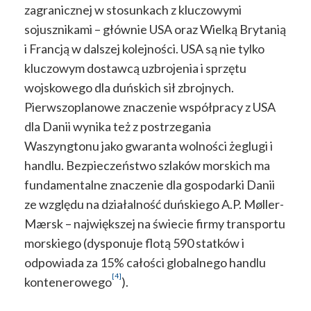
zagranicznej w stosunkach z kluczowymi
sojusznikami – głównie USA oraz Wielką Brytanią
i Francją w dalszej kolejności. USA są nie tylko
kluczowym dostawcą uzbrojenia i sprzętu
wojskowego dla duńskich sił zbrojnych.
Pierwszoplanowe znaczenie współpracy z USA
dla Danii wynika też z postrzegania
Waszyngtonu jako gwaranta wolności żeglugi i
handlu. Bezpieczeństwo szlaków morskich ma
fundamentalne znaczenie dla gospodarki Danii
ze względu na działalność duńskiego A.P. Møller-
Mærsk – największej na świecie firmy transportu
morskiego (dysponuje flotą 590 statków i
odpowiada za 15% całości globalnego handlu
[4]
kontenerowego
).