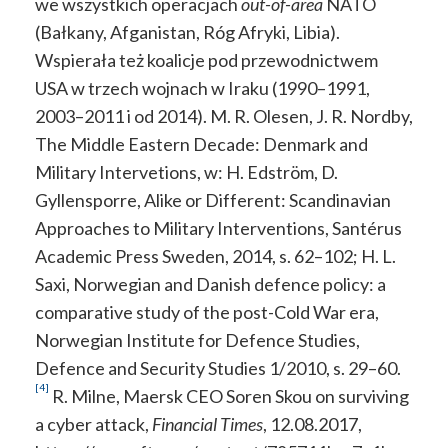
we wszystkich operacjach
out-of-area
NATO
(Bałkany, Afganistan, Róg Afryki, Libia).
Wspierała też koalicje pod przewodnictwem
USA w trzech wojnach w Iraku (1990–1991,
2003–2011 i od 2014). M. R. Olesen, J. R. Nordby,
The Middle Eastern Decade: Denmark and
Military Intervetions, w: H. Edström, D.
Gyllensporre, Alike or Different: Scandinavian
Approaches to Military Interventions, Santérus
Academic Press Sweden, 2014, s. 62–102; H. L.
Saxi, Norwegian and Danish defence policy: a
comparative study of the post-Cold War era,
Norwegian Institute for Defence Studies,
Defence and Security Studies 1/2010, s. 29–60.
[4]
R. Milne, Maersk CEO Soren Skou on surviving
a cyber attack,
Financial Times
, 12.08.2017,