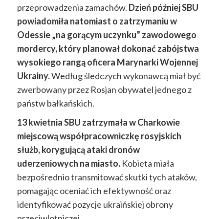
przeprowadzenia zamachów.
Dzień później SBU
powiadomiła natomiast o zatrzymaniu w
Odessie „na gorącym uczynku” zawodowego
mordercy, który planował dokonać zabójstwa
wysokiego rangą oficera Marynarki Wojennej
Ukrainy.
Według śledczych wykonawcą miał być
zwerbowany przez Rosjan obywatel jednego z
państw bałkańskich.
13 kwietnia SBU zatrzymała w Charkowie
miejscową współpracowniczkę rosyjskich
służb, korygującą ataki dronów
uderzeniowych na miasto.
Kobieta miała
bezpośrednio transmitować skutki tych ataków,
pomagając oceniać ich efektywność oraz
identyfikować pozycje ukraińskiej obrony
przeciwlotniczej.