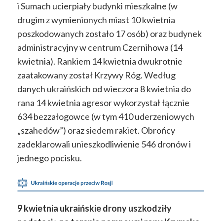
i Sumach ucierpiały budynki mieszkalne (w
drugim z wymienionych miast 10 kwietnia
poszkodowanych zostało 17 osób) oraz budynek
administracyjny w centrum Czernihowa (14
kwietnia). Rankiem 14 kwietnia dwukrotnie
zaatakowany został Krzywy Róg. Według
danych ukraińskich od wieczora 8 kwietnia do
rana 14 kwietnia agresor wykorzystał łącznie
634 bezzałogowce (w tym 410 uderzeniowych
„szahedów”) oraz siedem rakiet. Obrońcy
zadeklarowali unieszkodliwienie 546 dronów i
jednego pocisku.
9 kwietnia ukraińskie drony uszkodziły