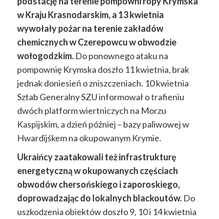
podstację na terenie pompowni ropy Krymska
w Kraju Krasnodarskim, a 13 kwietnia
wywołały pożar na terenie zakładów
chemicznych w Czerepowcu w obwodzie
wołogodzkim.
Do ponownego ataku na
pompownię Krymska doszło 11 kwietnia, brak
jednak doniesień o zniszczeniach. 10 kwietnia
Sztab Generalny SZU informował o trafieniu
dwóch platform wiertniczych na Morzu
Kaspijskim, a dzień później – bazy paliwowej w
Hwardijśkem na okupowanym Krymie.
Ukraińcy zaatakowali też infrastrukturę
energetyczną w okupowanych częściach
obwodów chersońskiego i zaporoskiego,
doprowadzając do lokalnych blackoutów.
Do
uszkodzenia obiektów doszło 9, 10 i 14 kwietnia