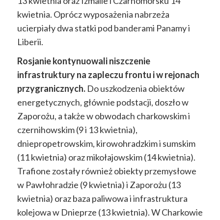
13 kwietnia oraz Izmaile i Czarnomorsku 14
kwietnia. Oprócz wyposażenia nabrzeża
ucierpiały dwa statki pod banderami Panamy i
Liberii.
Rosjanie kontynuowali niszczenie
infrastruktury na zapleczu frontu i w rejonach
przygranicznych.
Do uszkodzenia obiektów
energetycznych, głównie podstacji, doszło w
Zaporożu, a także w obwodach charkowskim i
czernihowskim (9 i 13 kwietnia),
dniepropetrowskim, kirowohradzkim i sumskim
(11 kwietnia) oraz mikołajowskim (14 kwietnia).
Trafione zostały również obiekty przemysłowe
w Pawłohradzie (9 kwietnia) i Zaporożu (13
kwietnia) oraz baza paliwowa i infrastruktura
kolejowa w Dnieprze (13 kwietnia). W Charkowie