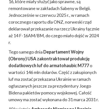
16, które miały służyć jako sprawne, są
remontowane w zakładach Sabeny w Belgii.
Jednocześnie w czerwcu 2025 r., w ramach
corocznego raportu dla ONZ, norweski rząd
deklarował przekazanie na rzecz Ukrainy łącznie
aż 14 F-16AM/BM, do czego miało dojść w 2024
r.
Tego samego dnia
Departament Wojny
(Obrony) USA zakontraktował produkcję
dodatkowych luf do armatohaubic M777
o
wartości 146 mln dolarów. Część z zakupionych
luf ma zostać przekazana Ukrainie w ramach
ogłaszanych jeszcze za prezydentury Joego
Bidena pakietów pomocy wojskowej. Całość
umowy ma zostać wykonana do 31 marca 2031 r.