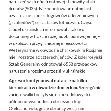
naruszeń w strefie frontowej stanowiły ataki
dronów (9035). Nie odnotowano natomiast
użycia rakiet i bezzałogowców uderzeniowych
(„szahedów”) oraz ataków lotniczych. Część
źródeł ukraińskich informowała także o
dokonanej w trakcie rozejmu zbrodni wojennej –
w okolicach przygranicznej miejscowości
Weterynarne w obwodzie charkowskim Rosjanie
mieli rozstrzelać czterech jeńców. Z kolei rosyjski
Sztab Generalny odnotował 6558 przypadków
naruszenia rozejmu przez siły ukraińskie.
Agresor kontynuował natarcie na kilku
kierunkach w obwodzie donieckim.
Szczególnie
zacięte walki toczyły się na południowych i
północno-wschodnich obrzeżach Raj-
Ołeksandriwki, gdzie obrońcy wciąż nie