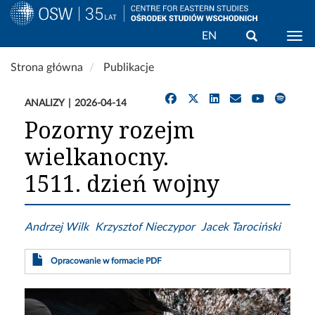
Wyszukaj
EN
Togg
Przejdź
Strona główna
Publikacje
do
treści
ANALIZY
2026-04-14
Pozorny rozejm
wielkanocny.
1511. dzień wojny
Andrzej Wilk
Krzysztof Nieczypor
Jacek Tarociński
Opracowanie w formacie PDF