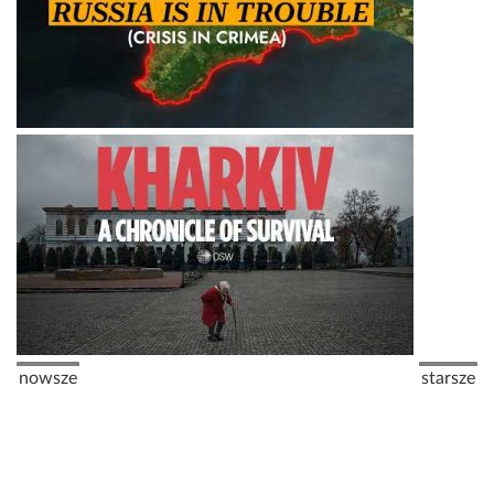
Stronicowanie
Poprzednia strona
Następna
nowsze
starsze