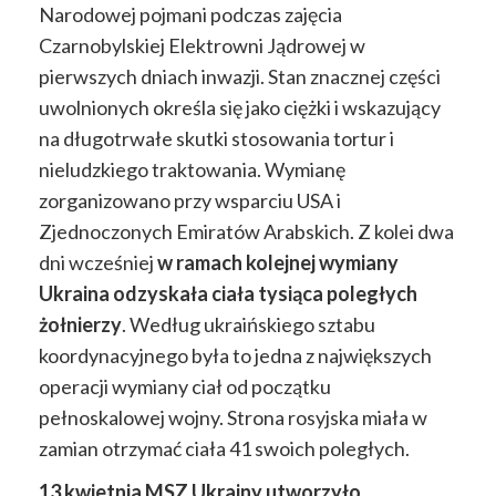
Narodowej pojmani podczas zajęcia
Czarnobylskiej Elektrowni Jądrowej w
pierwszych dniach inwazji. Stan znacznej części
uwolnionych określa się jako ciężki i wskazujący
na długotrwałe skutki stosowania tortur i
nieludzkiego traktowania. Wymianę
zorganizowano przy wsparciu USA i
Zjednoczonych Emiratów Arabskich. Z kolei dwa
dni wcześniej
w ramach kolejnej wymiany
Ukraina odzyskała ciała tysiąca poległych
żołnierzy
. Według ukraińskiego sztabu
koordynacyjnego była to jedna z największych
operacji wymiany ciał od początku
pełnoskalowej wojny. Strona rosyjska miała w
zamian otrzymać ciała 41 swoich poległych.
13 kwietnia MSZ Ukrainy utworzyło