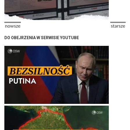
Stronicowanie
Poprzednia strona
Następna
nowsze
starsze
DO OBEJRZENIA W SERWISIE YOUTUBE