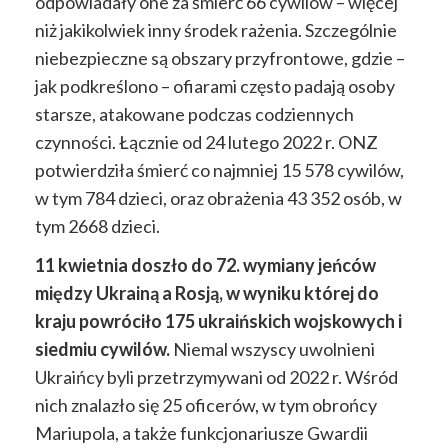
odpowiadały one za śmierć 66 cywilów – więcej
niż jakikolwiek inny środek rażenia. Szczególnie
niebezpieczne są obszary przyfrontowe, gdzie –
jak podkreślono – ofiarami często padają osoby
starsze, atakowane podczas codziennych
czynności. Łącznie od 24 lutego 2022 r. ONZ
potwierdziła śmierć co najmniej 15 578 cywilów,
w tym 784 dzieci, oraz obrażenia 43 352 osób, w
tym 2668 dzieci.
11 kwietnia doszło do 72. wymiany jeńców
między Ukrainą a Rosją, w wyniku której do
kraju powróciło 175 ukraińskich wojskowych i
siedmiu cywilów.
Niemal wszyscy uwolnieni
Ukraińcy byli przetrzymywani od 2022 r. Wśród
nich znalazło się 25 oficerów, w tym obrońcy
Mariupola, a także funkcjonariusze Gwardii