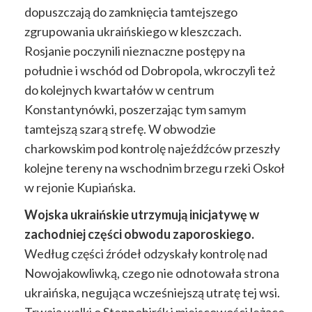
dopuszczają do zamknięcia tamtejszego
zgrupowania ukraińskiego w kleszczach.
Rosjanie poczynili nieznaczne postępy na
południe i wschód od Dobropola, wkroczyli też
do kolejnych kwartałów w centrum
Konstantynówki, poszerzając tym samym
tamtejszą szarą strefę. W obwodzie
charkowskim pod kontrolę najeźdźców przeszły
kolejne tereny na wschodnim brzegu rzeki Oskoł
w rejonie Kupiańska.
Wojska ukraińskie utrzymują inicjatywę w
zachodniej części obwodu zaporoskiego.
Według części źródeł odzyskały kontrolę nad
Nowojakowliwką, czego nie odnotowała strona
ukraińska, negująca wcześniejszą utratę tej wsi.
Trwają walki o Stepnohirśk i miejscowości leżące