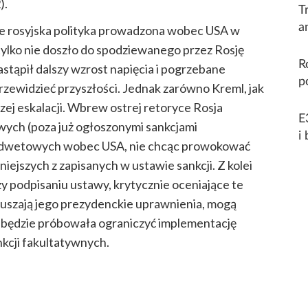
).
T
a
że rosyjska polityka prowadzona wobec USA w
 tylko nie doszło do spodziewanego przez Rosję
R
stąpił dalszy wzrost napięcia i pogrzebane
p
 przewidzieć przyszłości. Jednak zarówno Kreml, jak
zej eskalacji. Wbrew ostrej retoryce Rosja
E
ych (poza już ogłoszonymi sankcjami
i
odwetowych wobec USA, nie chcąc prowokować
jszych z zapisanych w ustawie sankcji. Z kolei
 podpisaniu ustawy, krytycznie oceniające te
uszają jego prezydenckie uprawnienia, mogą
 będzie próbowała ograniczyć implementację
nkcji fakultatywnych.