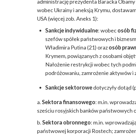
administrację prezydenta Baracka Obamy n
wobec Ukrainy i aneksją Krymu, dostawami 
USA (więcej zob. Aneks 1):
Sankcje indywidualne
: wobec
osób f
szefów spółek państwowych i biznesm
Władimira Putina (21) oraz
osób praw
Krymem, powiązanych z osobami objętym
Nałożenie restrykcji wobec tych podm
podróżowaniu, zamrożenie aktywów i za
Sankcje sektorowe
dotyczyły dotąd 
a.
Sektora finansowego
: m.in. wprowadza
sześciu rosyjskich banków państwowych o
b.
Sektora obronnego
: m.in. wprowadzają
państwowej korporacji Rostech; zamrożeni