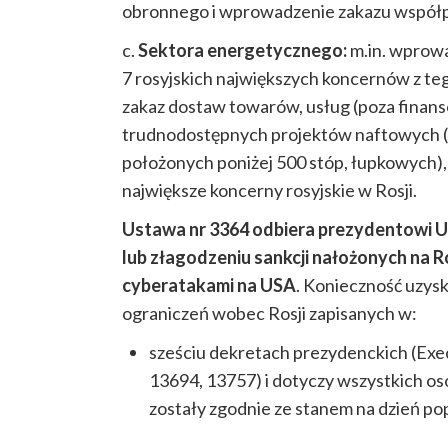
obronnego i wprowadzenie zakazu współpr
c.
Sektora energetycznego:
m.in. wprowa
7 rosyjskich największych koncernów z teg
zakaz dostaw towarów, usług (poza finans
trudnodostępnych projektów naftowych (
położonych poniżej 500 stóp, łupkowych),
największe koncerny rosyjskie w Rosji.
Ustawa nr 3364 odbiera prezydentowi U
lub złagodzeniu sankcji nałożonych na Ro
cyberatakami na USA
. Konieczność uzys
ograniczeń wobec Rosji zapisanych w:
sześciu dekretach prezydenckich (Exe
13694, 13757) i dotyczy wszystkich osó
zostały zgodnie ze stanem na dzień pop