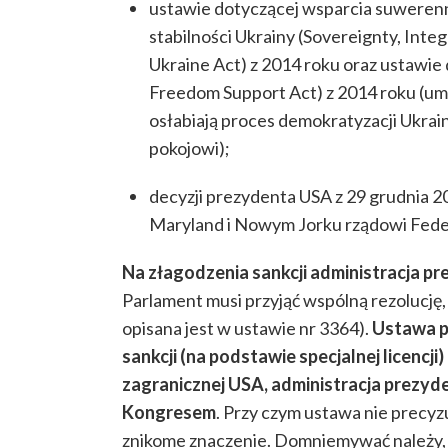
ustawie dotyczącej wsparcia suwerenno
stabilności Ukrainy (Sovereignty, Inte
Ukraine Act) z 2014 roku oraz ustawie
Freedom Support Act) z 2014 roku (umo
osłabiają proces demokratyzacji Ukrainy 
pokojowi);
decyzji prezydenta USA z 29 grudnia 2
Maryland i Nowym Jorku rządowi Federa
Na złagodzenia sankcji administracja p
Parlament musi przyjąć wspólną rezolucj
opisana jest w ustawie nr 3364).
Ustawa p
sankcji (na podstawie specjalnej licencji
zagranicznej USA, administracja prezyd
Kongresem
. Przy czym ustawa nie precyzu
znikome znaczenie. Domniemywać należy, 