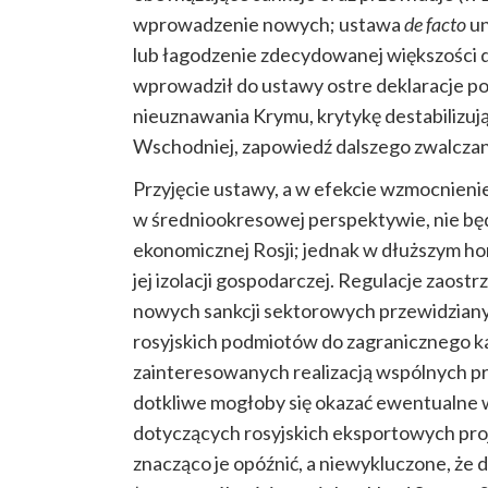
wprowadzenie nowych; ustawa
de facto
un
lub łagodzenie zdecydowanej większości 
wprowadził do ustawy ostre deklaracje po
nieuznawania Krymu, krytykę destabilizują
Wschodniej, zapowiedź dalszego zwalczan
Przyjęcie ustawy, a w efekcie wzmocnieni
w średniookresowej perspektywie, nie będz
ekonomicznej Rosji; jednak w dłuższym ho
jej izolacji gospodarczej. Regulacje zaos
nowych sankcji sektorowych przewidzianyc
rosyjskich podmiotów do zagranicznego ka
zainteresowanych realizacją wspólnych p
dotkliwe mogłoby się okazać ewentualne 
dotyczących rosyjskich eksportowych pro
znacząco je opóźnić, a niewykluczone, że do