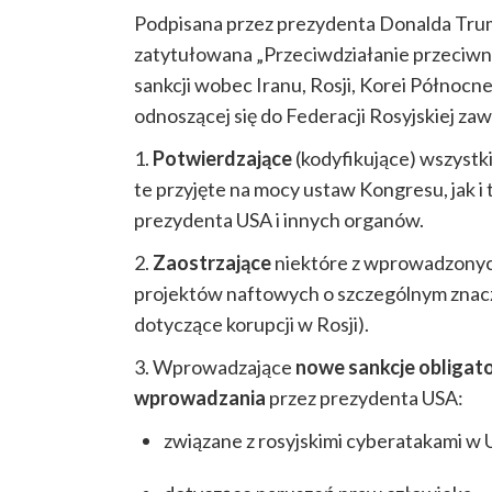
Podpisana przez prezydenta Donalda Trump
zatytułowana „Przeciwdziałanie przeciwn
sankcji wobec Iranu, Rosji, Korei Północn
odnoszącej się do Federacji Rosyjskiej zawi
1.
Potwierdzające
(kodyfikujące) wszystk
te przyjęte na mocy ustaw Kongresu, jak
prezydenta USA i innych organów.
2.
Zaostrzające
niektóre z wprowadzonych
projektów naftowych o szczególnym znacz
dotyczące korupcji w Rosji).
3. Wprowadzające
nowe
sankcje obligato
wprowadzania
przez prezydenta USA:
związane z rosyjskimi cyberatakami w