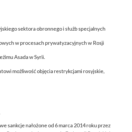
yjskiego sektora obronnego i służb specjalnych
owych w procesach prywatyzacyjnych w Rosji
eżimu Asada w Syrii.
towi możliwość objęcia restrykcjami rosyjskie,
)
we sankcje nałożone od 6 marca 2014 roku przez