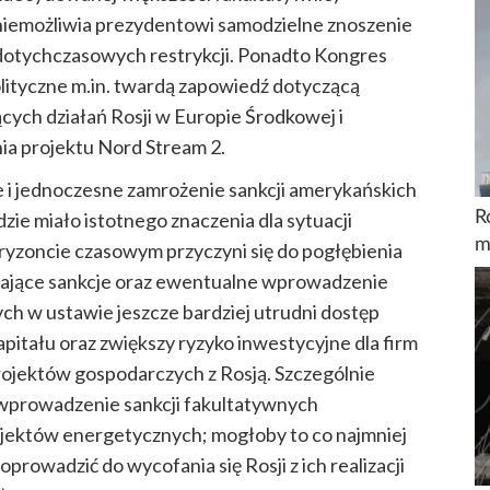
iemożliwia prezydentowi samodzielne znoszenie
dotychczasowych restrykcji. Ponadto Kongres
lityczne m.in. twardą zapowiedź dotyczącą
cych działań Rosji w Europie Środkowej i
ia projektu Nord Stream 2.
e i jednoczesne zamrożenie sankcji amerykańskich
R
ie miało istotnego znaczenia dla sytuacji
m
ryzoncie czasowym przyczyni się do pogłębienia
trzające sankcje oraz ewentualne wprowadzenie
h w ustawie jeszcze bardziej utrudni dostęp
pitału oraz zwiększy ryzyko inwestycyjne dla firm
rojektów gospodarczych z Rosją. Szczególnie
wprowadzenie sankcji fakultatywnych
jektów energetycznych; mogłoby to co najmniej
prowadzić do wycofania się Rosji z ich realizacji