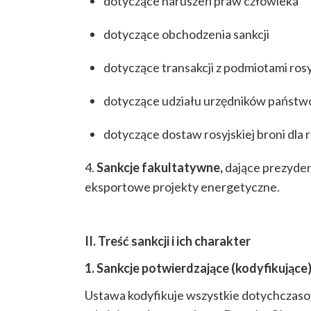
dotyczące naruszeń praw człowieka
dotyczące obchodzenia sankcji
dotyczące transakcji z podmiotami ros
dotyczące udziału urzędników państw
dotyczące dostaw rosyjskiej broni dla r
4.
Sankcje fakultatywne,
dające prezyden
eksportowe projekty energetyczne.
II. Treść sankcji i ich charakter
1. Sankcje potwierdzające (kodyfikujące
Ustawa kodyfikuje wszystkie dotychczaso