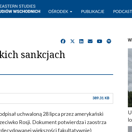
OŚRODEK
PUBLIKACJE
PODCAS
W
ich sankcjach
389.31 KB
U
odpisał uchwaloną 28 lipca przez amerykański
l
rzeciwko Rosji. Dokument potwierdza i zaostrza
 zdecydowanej większości fakultatywnie)