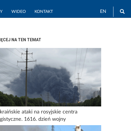
Wy
EN
TY
WIDEO
KONTAKT
IĘCEJ NA TEN TEMAT
kraińskie ataki na rosyjskie centra
ogistyczne. 1616. dzień wojny