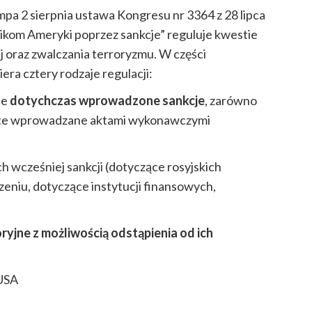
a 2 sierpnia ustawa Kongresu nr 3364 z 28 lipca
ikom Ameryki poprzez sankcje” reguluje kwestie
ej oraz zwalczania terroryzmu. W części
era cztery rodzaje regulacji:
ie
dotychczas wprowadzone sankcje
, zarówno
 i te wprowadzane aktami wykonawczymi
 wcześniej sankcji (dotyczące rosyjskich
eniu, dotyczące instytucji finansowych,
ryjne z możliwością odstąpienia od ich
 USA