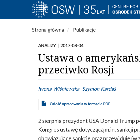
Main
navigation
Przejdź
Strona główna
Publikacje
do
treści
ANALIZY
2017-08-04
Ustawa o amerykańsk
przeciwko Rosji
Iwona Wiśniewska
Szymon Kardaś
Całość opracowania w formacie PDF
2 sierpnia prezydent USA Donald Trump p
Kongres ustawę dotyczącą m.in. sankcji p
obowiązujące sankcje oraz przewiduje (w