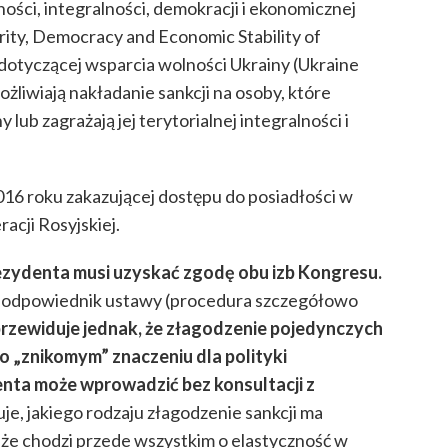
ści, integralności, demokracji i ekonomicznej
grity, Democracy and Economic Stability of
 dotyczącej wsparcia wolności Ukrainy (Ukraine
żliwiają nakładanie sankcji na osoby, które
lub zagrażają jej terytorialnej integralności i
016 roku zakazującej dostępu do posiadłości w
cji Rosyjskiej.
rezydenta musi uzyskać zgodę obu izb Kongresu.
ę, odpowiednik ustawy (procedura szczegółowo
rzewiduje jednak, że złagodzenie pojedynczych
) o „znikomym” znaczeniu dla polityki
enta może wprowadzić bez konsultacji z
je, jakiego rodzaju złagodzenie sankcji ma
że chodzi przede wszystkim o elastyczność w