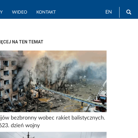
Wy
EN
TY
WIDEO
KONTAKT
IĘCEJ NA TEN TEMAT
ijów bezbronny wobec rakiet balistycznych.
623. dzień wojny