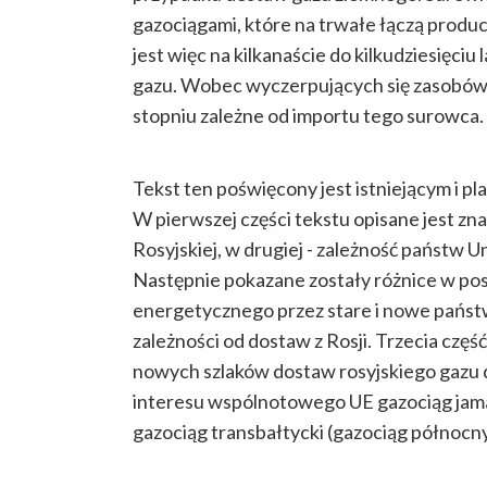
gazociągami, które na trwałe łączą prod
jest więc na kilkanaście do kilkudziesięc
gazu. Wobec wyczerpujących się zasobów 
stopniu zależne od importu tego surowca.
Tekst ten poświęcony jest istniejącym i p
W pierwszej części tekstu opisane jest zn
Rosyjskiej, w drugiej - zależność państw U
Następnie pokazane zostały różnice w po
energetycznego przez stare i nowe państw
zależności od dostaw z Rosji. Trzecia cz
nowych szlaków dostaw rosyjskiego gazu do
interesu wspólnotowego UE gazociąg jamal
gazociąg transbałtycki (gazociąg północny