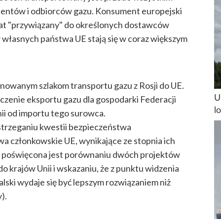
ucentów i odbiorców gazu. Konsument europejski
iu lat "przywiązany" do określonych dostawców
własnych państwa UE stają się w coraz większym
lanowanym szlakom transportu gazu z Rosji do UE.
U
aczenie eksportu gazu dla gospodarki Federacji
l
nii od importu tego surowca.
strzeganiu kwestii bezpieczeństwa
a członkowskie UE, wynikające ze stopnia ich
ęść poświęcona jest porównaniu dwóch projektów
 krajów Unii i wskazaniu, że z punktu widzenia
ski wydaje się być lepszym rozwiązaniem niż
).