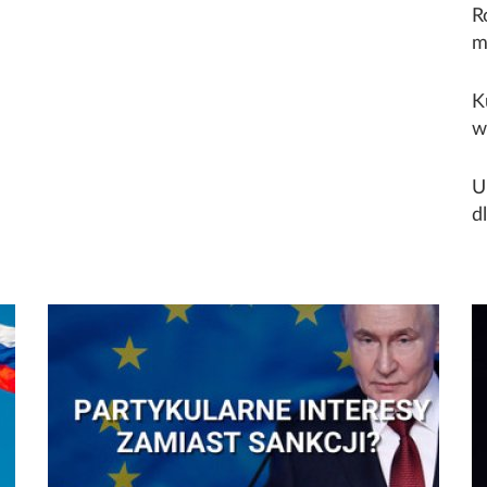
R
m
K
w
U
d