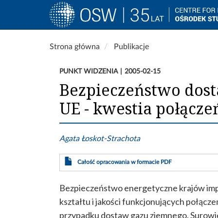
Main
navigation
Przejdź
Strona główna
Publikacje
do
treści
PUNKT WIDZENIA
2005-02-15
Bezpieczeństwo dost
UE - kwestia połącze
Agata Łoskot-Strachota
Całość opracowania w formacie PDF
Bezpieczeństwo energetyczne krajów impo
kształtu i jakości funkcjonujących połąc
przypadku dostaw gazu ziemnego. Surowie