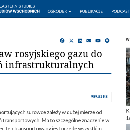
OŚRODEK
PUBLIKACJE
PODCAS
W
aw rosyjskiego gazu do
ń infrastrukturalnych
989.51 KB
K
rtujących surowce zależy w dużej mierze od
1
zeń transportowych. Ma to szczególne znaczenie w
c ten transportowany jest przede wszystkim