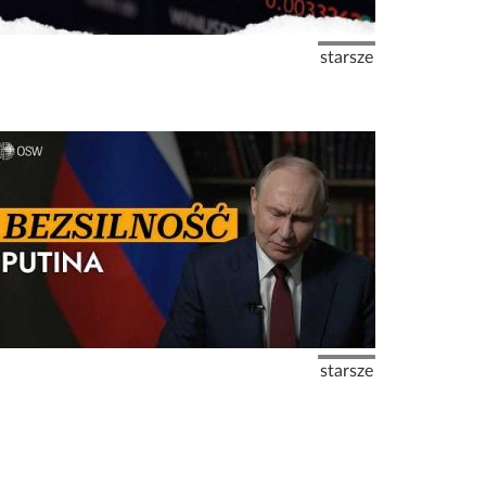
Następna strona
starsze
Następna strona
starsze