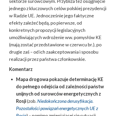
sektorze surowcowym. Przybliża też osiągnięcie
jednego z kluczowych celów polskiej prezydencji
w Radzie UE. Jednocześnie jego faktyczne
efekty zależeć będą, po pierwsze, od
konkretnych propozycji legislacyjnych
umożliwiających wdrożenie ww. pomysłów KE
(mają zostać przedstawione w czerwcu br.), po
drugie zaś – od ich zaakceptowania i sposobu
realizacji przez państwa członkowskie.
Komentarz
Mapa drogowa pokazuje determinację KE
do pełnego odejścia od zależności państw
unijnych od surowców energetycznych z
Rosji
(zob.
Niedokończona derusyfikacja.
Pozostałości powiązań energetycznych UE z
Rosją
) – pomimo zmieniającej się sytuacji