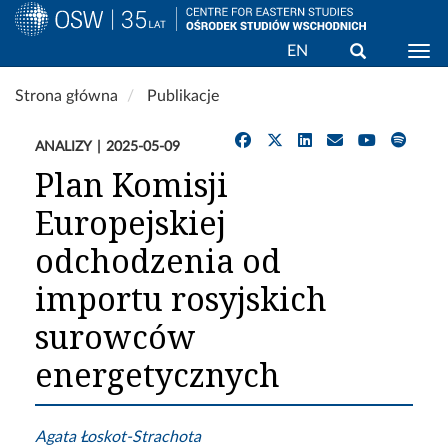
Wyszukaj
EN
Togg
Przejdź
Strona główna
Publikacje
do
treści
ANALIZY
2025-05-09
Plan Komisji
Europejskiej
odchodzenia od
importu rosyjskich
surowców
energetycznych
Agata Łoskot-Strachota