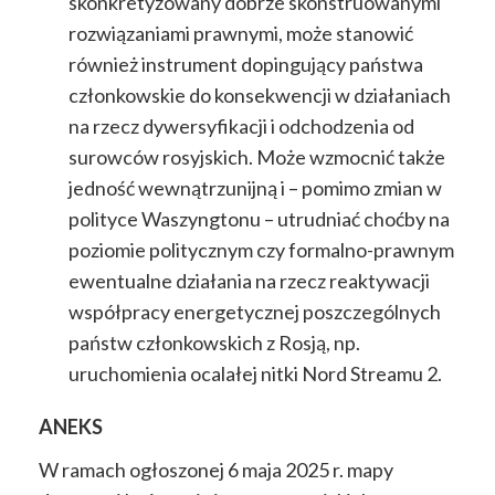
skonkretyzowany dobrze skonstruowanymi
rozwiązaniami prawnymi, może stanowić
również instrument dopingujący państwa
członkowskie do konsekwencji w działaniach
na rzecz dywersyfikacji i odchodzenia od
surowców rosyjskich. Może wzmocnić także
jedność wewnątrzunijną i – pomimo zmian w
polityce Waszyngtonu – utrudniać choćby na
poziomie politycznym czy formalno-prawnym
ewentualne działania na rzecz reaktywacji
współpracy energetycznej poszczególnych
państw członkowskich z Rosją, np.
uruchomienia ocalałej nitki Nord Streamu 2.
ANEKS
W ramach ogłoszonej 6 maja 2025 r. mapy