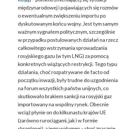
międzynarodowej i pojawiających się rozmów
o ewentualnym zwiększeniu importu po
dyskutowanym końcu wojny. Jest tym samym
ważnym sygnałem politycznym, szczególnie
w przypadku postulowanych działań na rzecz
całkowitego wstrzymania sprowadzania
rosyjskiego gazu (w tym LNG) za pomocą
konkretnych wiążących restrykcji. Tego typu
działania, choć rozpatrywane de facto od
początku inwazji, były trudne do uzgodnienia
na forum wszystkich państw unijnych, co
skutkowało brakiem sankcji na rosyjski gaz
importowany na wspólny rynek. Obecnie
wciąż płynie on do kilkunastu krajów UE
(zarówno rurociągami, jak i w formie
skroplonej), a jego wolumen – choć znacznie