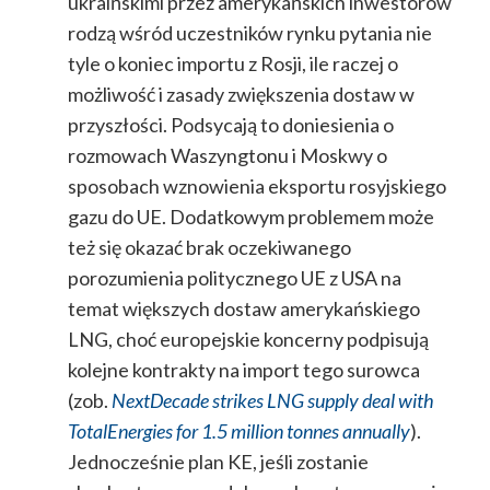
ukraińskimi przez amerykańskich inwestorów
rodzą wśród uczestników rynku pytania nie
tyle o koniec importu z Rosji, ile raczej o
możliwość i zasady zwiększenia dostaw w
przyszłości. Podsycają to doniesienia o
rozmowach Waszyngtonu i Moskwy o
sposobach wznowienia eksportu rosyjskiego
gazu do UE. Dodatkowym problemem może
też się okazać brak oczekiwanego
porozumienia politycznego UE z USA na
temat większych dostaw amerykańskiego
LNG, choć europejskie koncerny podpisują
kolejne kontrakty na import tego surowca
(zob.
NextDecade strikes LNG supply deal with
TotalEnergies for 1.5 million tonnes annually
).
Jednocześnie plan KE, jeśli zostanie