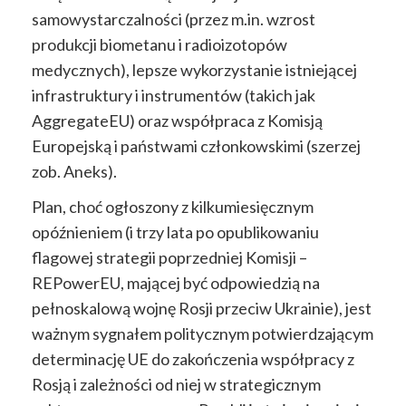
samowystarczalności (przez m.in. wzrost
produkcji biometanu i radioizotopów
medycznych), lepsze wykorzystanie istniejącej
infrastruktury i instrumentów (takich jak
AggregateEU) oraz współpraca z Komisją
Europejską i państwami członkowskimi (szerzej
zob. Aneks).
Plan, choć ogłoszony z kilkumiesięcznym
opóźnieniem (i trzy lata po opublikowaniu
flagowej strategii poprzedniej Komisji –
REPowerEU, mającej być odpowiedzią na
pełnoskalową wojnę Rosji przeciw Ukrainie), jest
ważnym sygnałem politycznym potwierdzającym
determinację UE do zakończenia współpracy z
Rosją i zależności od niej w strategicznym