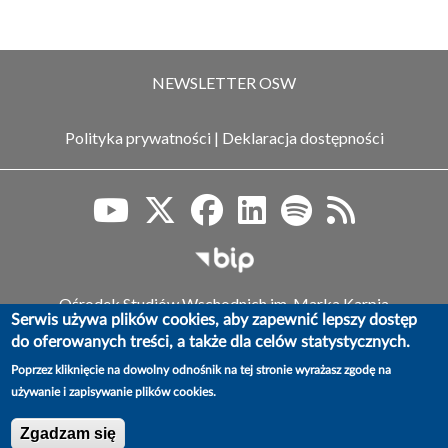
NEWSLETTER OSW
Polityka prywatności
|
Deklaracja dostępności
Biuletyn Informacji Publiczn
Ośrodek Studiów Wschodnich im. Marka Karpia
Serwis używa plików cookies, aby zapewnić lepszy dostęp
ul. Koszykowa 6a, 00-564 Warszawa,
do oferowanych treści, a także dla celów statystycznych.
tel.: (+48) 22 525 80 00, faks: (+48) 22 525 80 40
e-mail: info@osw.waw.pl
Poprzez kliknięcie na dowolny odnośnik na tej stronie wyrażasz zgodę na
używanie i zapisywanie plików cookies.
© OSW | Ośrodek Studiów Wschodnich im. Marka Karpia
Zgadzam się