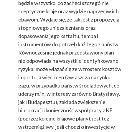
będzie wszystko, co zachęci szczególnie
sceptyczne kraje oraz wyjdzie naprzeciw ich
obawom. Wydaje się, że tak jest z propozycją
stopniowego uniezależniania oraz
dopasowania jego kształtu, tempa i
instrumentów do potrzeb każdego z państw.
Równocześnie jednak przedstawiony plan
nie odpowiada na wszystkie identyfikowane
ryzyka: może wiązać się ze wzrostem kosztów
importu, a więc i cen (zwłaszcza na rynku
gazu, w przypadku państw śródlądowych, co
uderzy m.in. w interesy zarówno Bratysławy,
jak i Budapesztu), zakłada zwiększenie
biurokracji i konieczność współpracy z KE
(poprzez kolejne krajowe plany), jest też
wstrzemięźliwy, jeśli chodzi o inwestycje w