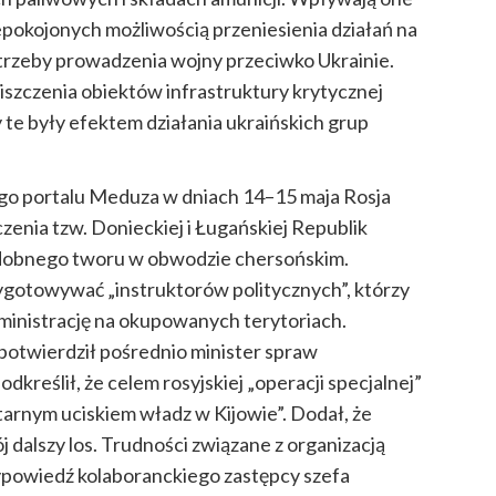
pokojonych możliwością przeniesienia działań na
trzeby prowadzenia wojny przeciwko Ukrainie.
niszczenia obiektów infrastruktury krytycznej
 te były efektem działania ukraińskich grup
ego portalu Meduza w dniach 14–15 maja Rosja
zenia tzw. Donieckiej i Ługańskiej Republik
dobnego tworu w obwodzie chersońskim.
gotowywać „instruktorów politycznych”, którzy
ministrację na okupowanych terytoriach.
otwierdził pośrednio minister spraw
dkreślił, że celem rosyjskiej „operacji specjalnej”
itarnym uciskiem władz w Kijowie”. Dodał, że
 dalszy los. Trudności związane z organizacją
powiedź kolaboranckiego zastępcy szefa