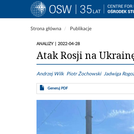
Main
navigation
Przejdź
Strona główna
Publikacje
do
treści
ANALIZY
2022-04-28
Atak Rosji na Ukrainę
Andrzej Wilk
Piotr Żochowski
Jadwiga Rogo
Generuj PDF