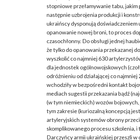
stopniowe przełamywanie tabu, jakim 
następnie uzbrojenia produkcji i konstru
ukraińscy dysponują doświadczeniem 
opanowanie nowej broni, to proces dopo
czasochłonny. Do obsługi jednej haubi
że tylko do opanowania przekazanej d
wyszkolić co najmniej 630 artylerzyst
dla jednostek ogólnowojskowych (czo
odróżnieniu od działającej co najmniej 2
wchodziły w bezpośredni kontakt boj
mediach sugestii przekazania bądź (na
(w tym niemieckich) wozów bojowych, j
tym zakresie (kuriozalną koncepcją je
artyleryjskich systemów obrony przec
skomplikowanego procesu szkolenia, i 
Darczyńcy armii ukraińskiej przeszli 