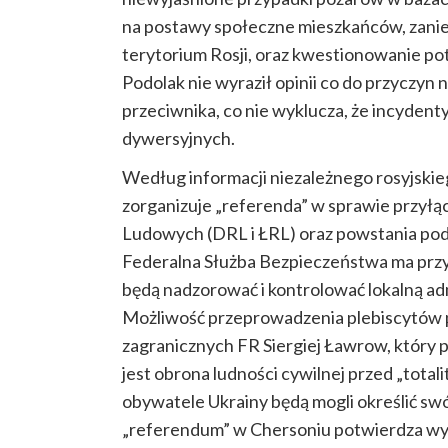
na postawy społeczne mieszkańców, zanie
terytorium Rosji, oraz kwestionowanie po
Podolak nie wyraził opinii co do przyczyn 
przeciwnika, co nie wyklucza, że incydenty
dywersyjnych.
Według informacji niezależnego rosyjski
zorganizuje „referenda” w sprawie przyłąc
Ludowych (DRL i ŁRL) oraz powstania po
Federalna Służba Bezpieczeństwa ma przy
będą nadzorować i kontrolować lokalną ad
Możliwość przeprowadzenia plebiscytów p
zagranicznych FR Siergiej Ławrow, który po
jest obrona ludności cywilnej przed „total
obywatele Ukrainy będą mogli określić swój
„referendum” w Chersoniu potwierdza wy