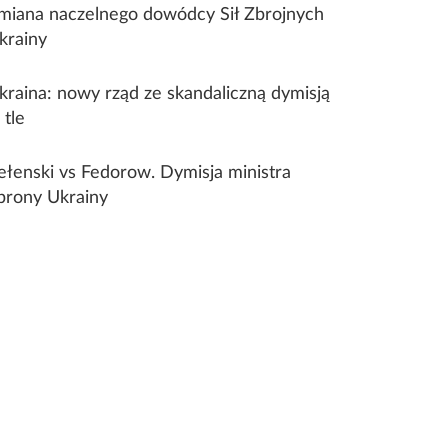
miana naczelnego dowódcy Sił Zbrojnych
krainy
kraina: nowy rząd ze skandaliczną dymisją
 tle
ełenski vs Fedorow. Dymisja ministra
brony Ukrainy