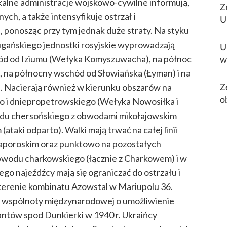
okalne administracje wojskowo-cywilne informują,
Z
ch, a także intensyfikuje ostrzał i
U
ponosząc przy tym jednak duże straty. Na styku
gańskiego jednostki rosyjskie wyprowadzają
U
chód od Iziumu (Wełyka Komyszuwacha), na północ
w
na północny wschód od Słowiańska (Łyman) i na
. Nacierają również w kierunku obszarów na
Z
o i dniepropetrowskiego (Wełyka Nowosiłka i
o
odu chersońskiego z obwodami mikołajowskim
(ataki odparto). Walki mają trwać na całej linii
zaporoskim oraz punktowo na pozostałych
obwodu charkowskiego (łącznie z Charkowem) i w
o najeźdźcy mają się ograniczać do ostrzału i
erenie kombinatu Azowstal w Mariupolu 36.
o wspólnoty międzynarodowej o umożliwienie
antów spod Dunkierki w 1940 r. Ukraińcy