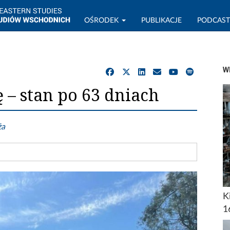
OŚRODEK
PUBLIKACJE
PODCAS
W
 – stan po 63 dniach
ża
K
1