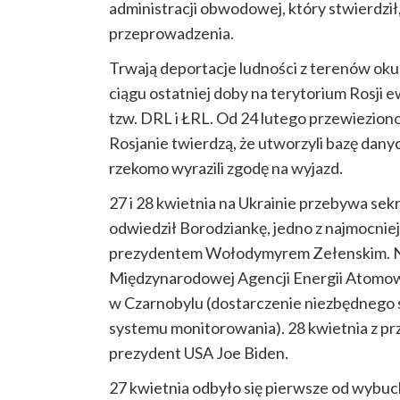
administracji obwodowej, który stwierdził, 
przeprowadzenia.
Trwają deportacje ludności z terenów o
ciągu ostatniej doby na terytorium Rosji
tzw. DRL i ŁRL. Od 24 lutego przewieziono
Rosjanie twierdzą, że utworzyli bazę danyc
rzekomo wyrazili zgodę na wyjazd.
27 i 28 kwietnia na Ukrainie przebywa se
odwiedził Borodziankę, jedno z najmocniej 
prezydentem Wołodymyrem Zełenskim. Na t
Międzynarodowej Agencji Energii Atomowe
w Czarnobylu (dostarczenie niezbędnego s
systemu monitorowania). 28 kwietnia z 
prezydent USA Joe Biden.
27 kwietnia odbyło się pierwsze od wybu