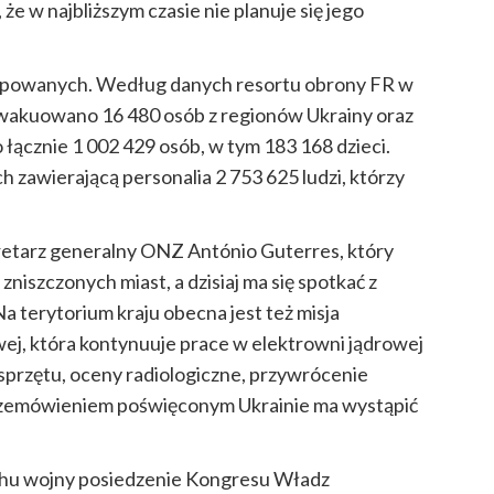
że w najbliższym czasie nie planuje się jego
kupowanych. Według danych resortu obrony FR w
 ewakuowano 16 480 osób z regionów Ukrainy oraz
 łącznie 1 002 429 osób, w tym 183 168 dzieci.
h zawierającą personalia 2 753 625 ludzi, którzy
kretarz generalny ONZ António Guterres, który
zniszczonych miast, a dzisiaj ma się spotkać z
erytorium kraju obecna jest też misja
j, która kontynuuje prace w elektrowni jądrowej
przętu, oceny radiologiczne, przywrócenie
przemówieniem poświęconym Ukrainie ma wystąpić
chu wojny posiedzenie Kongresu Władz