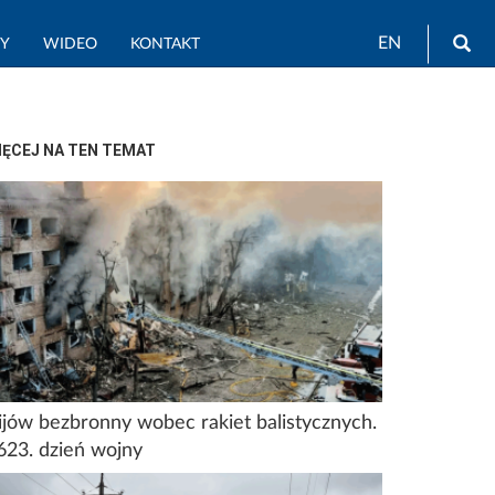
Wy
EN
TY
WIDEO
KONTAKT
IĘCEJ NA TEN TEMAT
ijów bezbronny wobec rakiet balistycznych.
623. dzień wojny