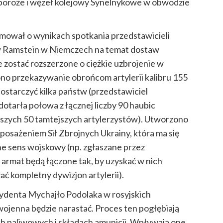
Zaporoże i węzeł kolejowy Synelnykowe w obwodzie
mował o wynikach spotkania przedstawicieli
w Ramstein w Niemczech na temat dostaw
 zostać rozszerzone o ciężkie uzbrojenie w
o przekazywanie obrońcom artylerii kalibru 155
ostarczyć kilka państw (przedstawiciel
otarła połowa z łącznej liczby 90 haubic
wszych 50 tamtejszych artylerzystów). Utworzono
posażeniem Sił Zbrojnych Ukrainy, która ma się
one sens wojskowy (np. zgłaszane przez
armat będą łączone tak, by uzyskać w nich
ać kompletny dywizjon artylerii).
zydenta Mychajło Podolaka w rosyjskich
ojenna będzie narastać. Proces ten pogłębiają
h paliwowych i składach amunicji. Wpływają one