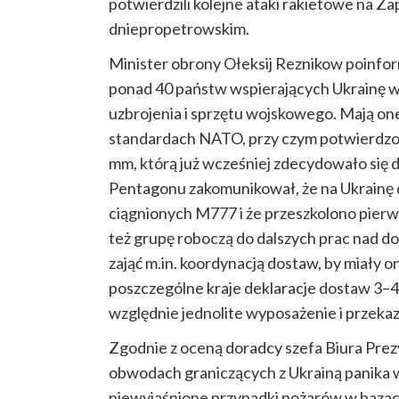
potwierdzili kolejne ataki rakietowe na 
dniepropetrowskim.
Minister obrony Ołeksij Reznikow poinfor
ponad 40 państw wspierających Ukrainę 
uzbrojenia i sprzętu wojskowego. Mają one
standardach NATO, przy czym potwierdzon
mm, którą już wcześniej zdecydowało się d
Pentagonu zakomunikował, że na Ukrainę d
ciągnionych M777 i że przeszkolono pier
też grupę roboczą do dalszych prac nad do
zająć m.in. koordynacją dostaw, by miały 
poszczególne kraje deklaracje dostaw 3–4 
względnie jednolite wyposażenie i przekaz
Zgodnie z oceną doradcy szefa Biura Pre
obwodach graniczących z Ukrainą panika w
niewyjaśnione przypadki pożarów w bazac