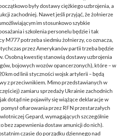
początkowo były dostawy ciężkiego uzbrojenia, a
kcji zachodniej. Nawet jeśli przyjąć, że żołnierze
umożliwiającym im stosunkowo szybkie
sażania i szkolenia personelu będzie i tak
cy M777 potrzeba siedmiu żołnierzy, co oznacza,
otychczas przez Amerykanów partii trzeba będzie
ów. Osobną kwestię stanowią dostawy uzbrojenia
łgów, bojowych wozów opancerzonych), które – w
0 km od linii styczności wojsk artylerii – będą
owy z przeciwnikiem. Mimo przedstawianych w
jczęściej) zamiaru sprzedaży Ukrainie zachodnich
ak dotąd nie pojawiły się wiążące deklaracje w
st pomysł ofiarowania przez RFN przestarzałych
iwlotniczej Gepard, wymagających szczególnie
to bez zapewnienia dostaw amunicji do nich).
w ostatnim czasie do porządku dziennego nad