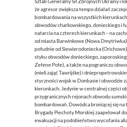
Sztab Generalny Sił Zbrojnych Ukrainy i l
że agresor zwiększa tempo działań zaczepny
bombardowania na wszystkich kierunkach, 
obwodów charkowskiego, donieckiego i łu
natarcia na czterech kierunkach – na za
od miasta Barwinkowe (Nowa Dmytriwka), 
południe od Siewierodoniecka (Orichowe)
styku obwodów donieckiego, zaporoskieg
Zełene Połe), a także na pograniczu obw
(mieli zająć Tawrijśke) i dniepropetrowskim 
styczności wojsk w Donbasie i obwodzie 
kierunkach. Jedynie w centralnej części 
przygranicznych rejonach obwodu sumskieg
bombardowań. Dowódca broniącej się na t
Brygady Piechoty Morskiej zaapelował d
ewakuacji na podobieństwo wycofania ali