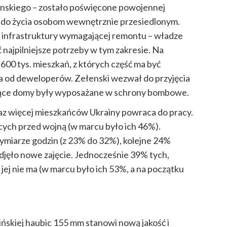
nskiego – zostało poświęcone powojennej
 do życia osobom wewnętrznie przesiedlonym.
 infrastruktury wymagającej remontu – władze
 najpilniejsze potrzeby w tym zakresie. Na
600 tys. mieszkań, z których część ma być
 od deweloperów. Zełenski wezwał do przyjęcia
jące domy były wyposażane w schrony bombowe.
az więcej mieszkańców Ukrainy powraca do pracy.
cych przed wojną (w marcu było ich 46%).
ymiarze godzin (z 23% do 32%), kolejne 24%
podjęło nowe zajęcie. Jednocześnie 39% tych,
 jej nie ma (w marcu było ich 53%, a na początku
ńskiej haubic 155 mm stanowi nową jakość i