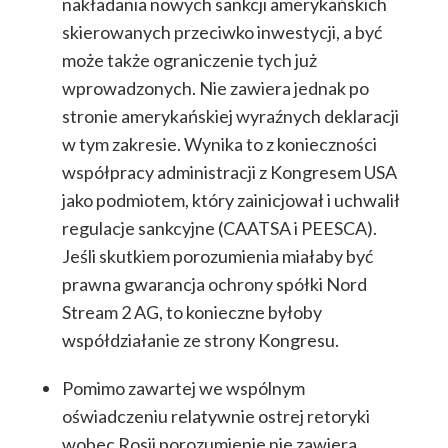
nakładania nowych sankcji amerykańskich
skierowanych przeciwko inwestycji, a być
może także ograniczenie tych już
wprowadzonych. Nie zawiera jednak po
stronie amerykańskiej wyraźnych deklaracji
w tym zakresie. Wynika to z konieczności
współpracy administracji z Kongresem USA
jako podmiotem, który zainicjował i uchwalił
regulacje sankcyjne (CAATSA i PEESCA).
Jeśli skutkiem porozumienia miałaby być
prawna gwarancja ochrony spółki Nord
Stream 2 AG, to konieczne byłoby
współdziałanie ze strony Kongresu.
Pomimo zawartej we wspólnym
oświadczeniu relatywnie ostrej retoryki
wobec Rosji porozumienie nie zawiera