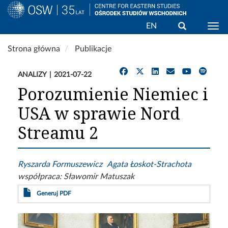
Wyszukaj
EN
Togg
Przejdź
Strona główna
Publikacje
do
treści
ANALIZY
2021-07-22
Porozumienie Niemiec i
USA w sprawie Nord
Streamu 2
Ryszarda Formuszewicz
Agata Łoskot-Strachota
współpraca:
Sławomir Matuszak
Generuj PDF