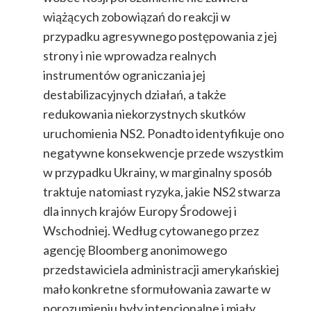
wiążących zobowiązań do reakcji w
przypadku agresywnego postępowania z jej
strony i nie wprowadza realnych
instrumentów ograniczania jej
destabilizacyjnych działań, a także
redukowania niekorzystnych skutków
uruchomienia NS2. Ponadto identyfikuje ono
negatywne konsekwencje przede wszystkim
w przypadku Ukrainy, w marginalny sposób
traktuje natomiast ryzyka, jakie NS2 stwarza
dla innych krajów Europy Środowej i
Wschodniej. Według cytowanego przez
agencję Bloomberg anonimowego
przedstawiciela administracji amerykańskiej
mało konkretne sformułowania zawarte w
porozumieniu były intencjonalne i miały