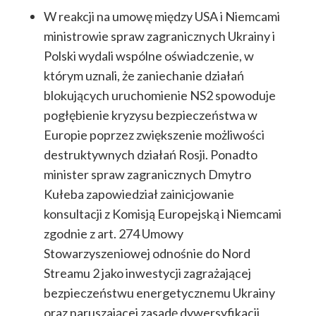
W reakcji na umowę między USA i Niemcami
ministrowie spraw zagranicznych Ukrainy i
Polski wydali wspólne oświadczenie, w
którym uznali, że zaniechanie działań
blokujących uruchomienie NS2 spowoduje
pogłębienie kryzysu bezpieczeństwa w
Europie poprzez zwiększenie możliwości
destruktywnych działań Rosji. Ponadto
minister spraw zagranicznych Dmytro
Kułeba zapowiedział zainicjowanie
konsultacji z Komisją Europejską i Niemcami
zgodnie z art. 274 Umowy
Stowarzyszeniowej odnośnie do Nord
Streamu 2 jako inwestycji zagrażającej
bezpieczeństwu energetycznemu Ukrainy
oraz naruszającej zasadę dywersyfikacji