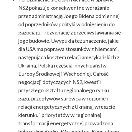
NS2 pokazuje konsekwentne wdrażanie
przez administrację Joego Bidena odmiennej
od poprzedników polityki w odniesieniu do
gazociągu i rezygnację z przeciwstawiania się
jego budowie. Uwypukla też znaczenie, jakie
dla USA ma poprawa stosunków z Niemcami,
następująca kosztem relacji amerykańskich z
Ukrainą, Polską i częścią innych państw
Europy Środkowej i Wschodniej. Całość
negocjacji dotyczących NS2, kwestii
przyszłego kształtu regionalnego rynku
gazu, przepływów surowca w regionie i
relacji energetycznych z Ukrainą, wreszcie
kierunku i priorytetów w regionalnej
transformacji energetycznej prowadzona
była na linii Berlin–Waszyngton. Konsultacje