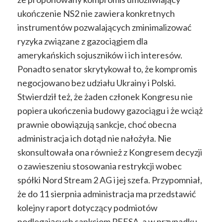
ukończenie NS2 nie zawiera konkretnych
instrumentów pozwalających zminimalizować
ryzyka związane z gazociągiem dla
amerykańskich sojuszników i ich interesów.
Ponadto senator skrytykował to, że kompromis
negocjowano bez udziału Ukrainy i Polski.
Stwierdził też, że żaden członek Kongresu nie
popiera ukończenia budowy gazociągu i że wciąż
prawnie obowiązują sankcje, choć obecna
administracja ich dotąd nie nałożyła. Nie
skonsultowała ona również z Kongresem decyzji
o zawieszeniu stosowania restrykcji wobec
spółki Nord Stream 2 AG i jej szefa. Przypomniał,
że do 11 sierpnia administracja ma przedstawić
kolejny raport dotyczący podmiotów
podlegających sankcjom PEESA, a w przypadku