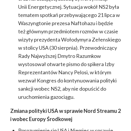
Unii Energetycznej. Sytuacja wokół NS2 była
tematem spotkań przebywającego 21 lipca w
Waszyngtonie prezesa Naftohazu i będzie
też głównym przedmiotem rozmów w czasie
wizyty prezydenta Wołodymyra Zełenskiego
w stolicy USA (30 sierpnia). Przewodniczący
Rady Najwyższej Dmytro Razumkow
wystosował otwarte pismo do spikera Izby
Reprezentantów Nancy Pelosi, w którym
wezwał Kongres do kontynuowania polityki
sankcji wobec NS2, aby nie dopuścić do
uruchomienia gazociągu.
Zmiana polityki USA w sprawie Nord Streamu 2
i wobec Europy Środkowej
Porozumienie się USA i Niemiec w sprawie