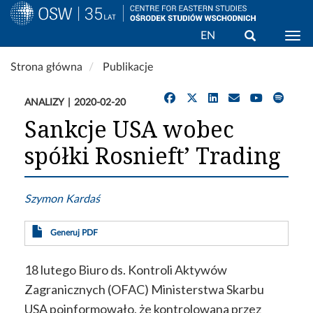
Wyszukaj
EN
Togg
Przejdź
Strona główna
Publikacje
do
treści
ANALIZY
2020-02-20
Sankcje USA wobec
spółki Rosnieft’ Trading
Szymon Kardaś
Generuj PDF
18 lutego Biuro ds. Kontroli Aktywów
Zagranicznych (OFAC) Ministerstwa Skarbu
USA poinformowało, że kontrolowana przez