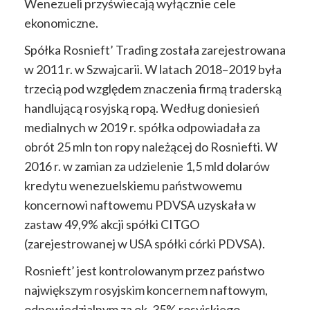
Wenezueli przyświecają wyłącznie cele
ekonomiczne.
Spółka Rosnieft’ Trading została zarejestrowana
w 2011 r. w Szwajcarii. W latach 2018–2019 była
trzecią pod względem znaczenia firmą traderską
handlującą rosyjską ropą. Według doniesień
medialnych w 2019 r. spółka odpowiadała za
obrót 25 mln ton ropy należącej do Rosniefti. W
2016 r. w zamian za udzielenie 1,5 mld dolarów
kredytu wenezuelskiemu państwowemu
koncernowi naftowemu PDVSA uzyskała w
zastaw 49,9% akcji spółki CITGO
(zarejestrowanej w USA spółki córki PDVSA).
Rosnieft’ jest kontrolowanym przez państwo
największym rosyjskim koncernem naftowym,
odpowiedzialnym za ok. 35% rosyjskiego