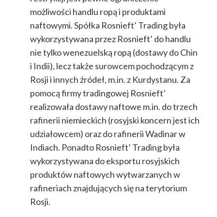
możliwości handlu ropą i produktami
naftowymi. Spółka Rosnieft’ Trading była
wykorzystywana przez Rosnieft’ do handlu
nie tylko wenezuelską ropą (dostawy do Chin
i Indii), lecz także surowcem pochodzącym z
Rosji i innych źródeł, m.in. z Kurdystanu. Za
pomocą firmy tradingowej Rosnieft’
realizowała dostawy naftowe m.in. do trzech
rafinerii niemieckich (rosyjski koncern jest ich
udziałowcem) oraz do rafinerii Wadinar w
Indiach. Ponadto Rosnieft’ Trading była
wykorzystywana do eksportu rosyjskich
produktów naftowych wytwarzanych w
rafineriach znajdujących się na terytorium
Rosji.