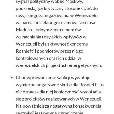
sygnał polityczny wobec Moskwy,
podkreślający krytyczny stosunek USA do
rosyjskiego zaangażowania w Wenezueli i
wsparcia udzielanego reżimowi Nicolása
Maduro. Jednym z instrumentów
wzmacniania rosyjskich wpływów w
Wenezueli była aktywność koncernu
Rosnieft’ i podmiotów przez niego
kontrolowanych oraz ich udział w
wenezuelskich projektach energetycznych.
Choć wprowadzenie sankcji wywołuje
wymierne negatywne skutki dla Rosniefti, to
nie oznacza dla niej konieczności wycofania
się z projektów realizowanych w Wenezueli.
Najpoważniejszą negatywną konsekwencją
restrykcji jest pewne ograniczenie