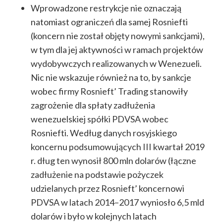
Wprowadzone restrykcje nie oznaczają
natomiast ograniczeń dla samej Rosniefti
(koncern nie został objęty nowymi sankcjami),
w tym dla jej aktywności w ramach projektów
wydobywczych realizowanych w Wenezueli.
Nic nie wskazuje również na to, by sankcje
wobec firmy Rosnieft’ Trading stanowiły
zagrożenie dla spłaty zadłużenia
wenezuelskiej spółki PDVSA wobec
Rosniefti. Według danych rosyjskiego
koncernu podsumowujących III kwartał 2019
r. dług ten wynosił 800 mln dolarów (łączne
zadłużenie na podstawie pożyczek
udzielanych przez Rosnieft’ koncernowi
PDVSA w latach 2014–2017 wyniosło 6,5 mld
dolarów i było w kolejnych latach