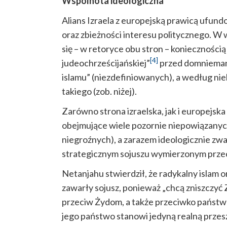
Wspólnota ideologiczna
Alians Izraela z europejską prawicą ufund
oraz zbieżności interesu politycznego. W
się – w retoryce obu stron – koniecznością
[4]
judeochrześcijańskiej”
przed domniemany
islamu” (niezdefiniowanych), a według ni
takiego (zob. niżej).
Zarówno strona izraelska, jak i europejska
obejmujące wiele pozornie niepowiązanyc
niegroźnych), a zarazem ideologicznie zwa
strategicznym sojuszu wymierzonym przec
Netanjahu stwierdził, że radykalny islam o
zawarły sojusz, ponieważ „chcą zniszczyć 
przeciw Żydom, a także przeciwko państ
jego państwo stanowi jedyną realną przesz