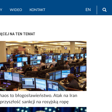
Wy
EN
TY
WIDEO
KONTAKT
IĘCEJ NA TEN TEMAT
haos to błogosławieństwo. Atak na Iran
 przyszłość sankcji na rosyjską ropę