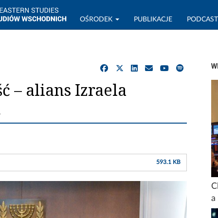
OŚRODEK
PUBLIKACJE
PODCAS
W
 – alians Izraela
ą
593.1 KB
C
a