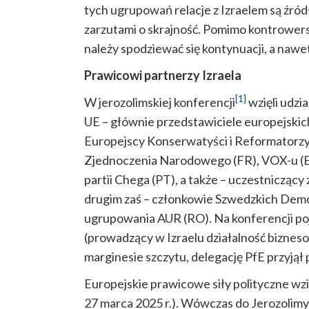
tych ugrupowań relacje z Izraelem są źródł
zarzutami o skrajność. Pomimo kontrowersji
należy spodziewać się kontynuacji, a nawe
Prawicowi partnerzy Izraela
[1]
W jerozolimskiej konferencji
wzięli udzi
UE – głównie przedstawiciele europejskich
Europejscy Konserwatyści i Reformatorzy
Zjednoczenia Narodowego (FR), VOX-u (ES
partii Chega (PT), a także – uczestniczący z
drugim zaś – członkowie Szwedzkich Demok
ugrupowania AUR (RO). Na konferencji poja
(prowadzący w Izraelu działalność biznes
marginesie szczytu, delegację PfE przyjął
Europejskie prawicowe siły polityczne wzię
27 marca 2025 r.). Wówczas do Jerozolimy