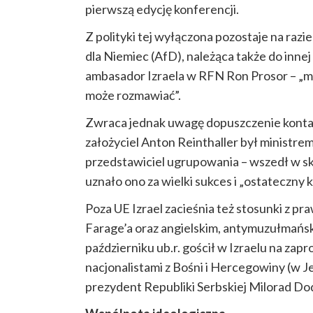
pierwszą edycję konferencji.
Z polityki tej wyłączona pozostaje na raz
dla Niemiec (AfD), należąca także do innej 
ambasador Izraela w RFN Ron Prosor – „m
może rozmawiać”.
Zwraca jednak uwagę dopuszczenie kontak
założyciel Anton Reinthaller był ministrem
przedstawiciel ugrupowania – wszedł w skł
uznało ono za wielki sukces i „ostateczny ko
Poza UE Izrael zacieśnia też stosunki z pra
Farage’a oraz angielskim, antymuzułmańs
październiku ub.r. gościł w Izraelu na zap
nacjonalistami z Bośni i Hercegowiny (w Jer
prezydent Republiki Serbskiej Milorad Dod