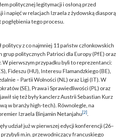
em politycznej legitymacji i osłoną przed
 i napięć w relacjach Izraela z żydowską diasporą
t pogłębienia tego procesu.
ał politycy z co najmniej 11 państw członkowskich
 grup politycznych Patrioci dla Europy (PfE) oraz
. W pierwszym przypadku byli to reprezentanci:
), Fideszu (HU), Interesu Flamandzkiego (BE),
dalnie – Partii Wolności (NL) oraz Ligi (IT). W
ratów (SE), Prawa i Sprawiedliwości (PL) oraz
wił się też były kanclerz Austrii Sebastian Kurz
ową w branży high-tech). Równolegle, na
[2]
 premier Izraela Binjamin Netanjahu
.
ły udział już w pierwszej edycji konferencji (26–
 przybyli m.in. przewodniczący francuskiego