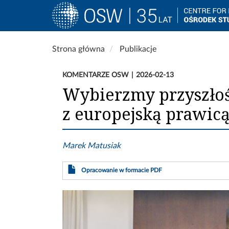
Main
navigation
Przejdź
Strona główna
Publikacje
do
treści
KOMENTARZE OSW
2026-02-13
Wybierzmy przyszłość
z europejską prawic
Marek Matusiak
Opracowanie w formacie PDF