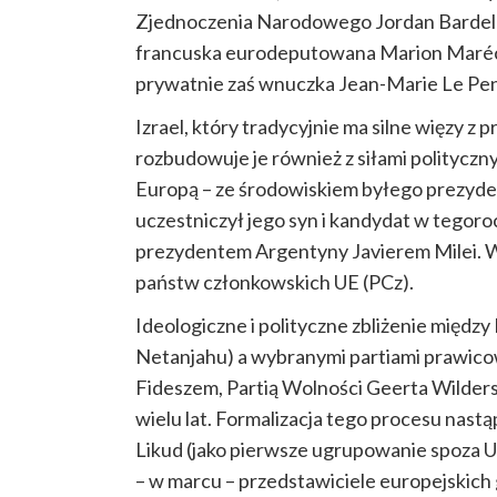
Zjednoczenia Narodowego Jordan Bardell
francuska eurodeputowana Marion Marécha
prywatnie zaś wnuczka Jean-Marie Le Pen
Izrael, który tradycyjnie ma silne więzy z
rozbudowuje je również z siłami polityczn
Europą – ze środowiskiem byłego prezydent
uczestniczył jego syn i kandydat w tegor
prezydentem Argentyny Javierem Milei. W 
państw członkowskich UE (PCz).
Ideologiczne i polityczne zbliżenie międz
Netanjahu) a wybranymi partiami prawico
Fideszem, Partią Wolności Geerta Wilders
wielu lat. Formalizacja tego procesu nastąp
Likud (jako pierwsze ugrupowanie spoza UE
– w marcu – przedstawiciele europejskich 