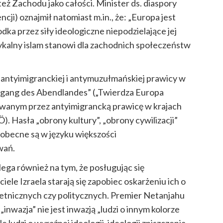
też Zachodu jako całości. Minister ds. diaspory
cji) oznajmił natomiast m.in., że: „Europa jest
dka przez siły ideologiczne niepodzielające jej
ykalny islam stanowi dla zachodnich społeczeństw
i antyimigranckiej i antymuzułmańskiej prawicy w
ergang des Abendlandes” („Twierdza Europa
wanym przez antyimigrancką prawicę w krajach
). Hasła „obrony kultury”, „obrony cywilizacji”
 obecne są w języku większości
wań.
ega również na tym, że posługując się
ele Izraela starają się zapobiec oskarżeniu ich o
 etnicznych czy politycznych. Premier Netanjahu
inwazja” nie jest inwazją „ludzi o innym kolorze
le ludzi o wyraźnej ideologii, ideologii zniszczenia