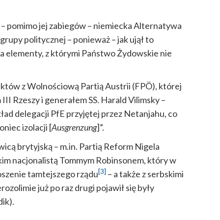
ie – pomimo jej zabiegów – niemiecka Alternatywa
grupy politycznej – ponieważ – jak ujął to
a elementy, z którymi Państwo Żydowskie nie
tów z Wolnościową Partią Austrii (FPÖ), której
 III Rzeszy i generałem SS. Harald Vilimsky –
ad delegacji PfE przyjętej przez Netanjahu, co
niec izolacji [
Ausgrenzung
]”.
wicą brytyjską – m.in. Partią Reform Nigela
kim nacjonalistą Tommym Robinsonem, który w
[3]
roszenie tamtejszego rządu
– a także z serbskimi
ozolimie już po raz drugi pojawił się były
ik).