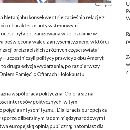
U
Źródło:
gov.il
P
na Netanjahu konsekwentnie zacieśnia relacje z
W
mi o charakterze antysystemowym i
ocesu była zorganizowana w Jerozolimie w
R
wa poświęcona walce z antysemityzmem, w której
p
izacji proizraelskich z różnych części świata i
y – uczestniczyli politycy prawicy z obu Ameryk,
Z
w
a to druga edycja wydarzenia, po raz pierwszy
z
Dniem Pamięci o Ofiarach Holokaustu,
raźna współpraca polityczna. Opiera się na
ości interesów politycznych, w tym
o pojęcia antysemityzmu. Dla Izraela europejska
w sporze z liberalnym ładem międzynarodowym i
wa europejską opinią publiczną; natomiast dla