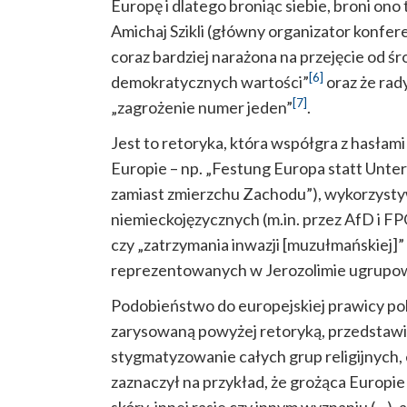
Europę i dlatego broniąc siebie, broni ono 
Amichaj Szikli (główny organizator konferen
coraz bardziej narażona na przejęcie od śro
[6]
demokratycznych wartości”
oraz że rad
[7]
„zagrożenie numer jeden”
.
Jest to retoryka, która współgra z hasłam
Europie – np. „Festung Europa statt Unt
zamiast zmierzchu Zachodu”), wykorzysty
niemieckojęzycznych (m.in. przez AfD i FPÖ
czy „zatrzymania inwazji [muzułmańskiej]”
reprezentowanych w Jerozolimie ugrupo
Podobieństwo do europejskiej prawicy pol
zarysowaną powyżej retoryką, przedstawici
stygmatyzowanie całych grup religijnych,
zaznaczył na przykład, że grożąca Europie „
skóry, innej rasie czy innym wyznaniu (…), a