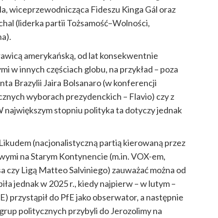
a, wiceprzewodnicząca Fideszu Kinga Gál oraz
l (liderka partii Tożsamość–Wolności,
a).
 prawicą amerykańską, od lat konsekwentnie
ymi w innych częściach globu, na przykład – poza
a Brazylii Jaira Bolsanaro (w konferencji
ocznych wyborach prezydenckich – Flavio) czy z
największym stopniu polityka ta dotyczy jednak
y Likudem (nacjonalistyczną partią kierowaną przez
wymi na Starym Kontynencie (m.in. VOX-em,
a czy Ligą Matteo Salviniego) zauważać można od
iła jednak w 2025 r., kiedy najpierw – w lutym –
) przystąpił do PfE jako obserwator, a następnie
grup politycznych przybyli do Jerozolimy na