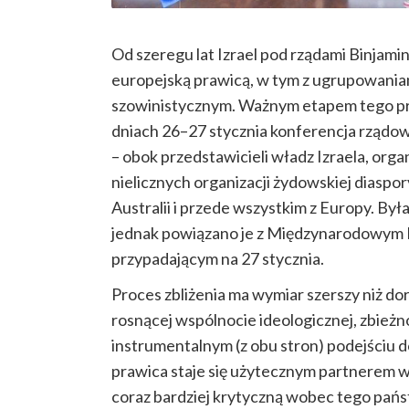
Od szeregu lat Izrael pod rządami Binjami
europejską prawicą, w tym z ugrupowania
szowinistycznym. Ważnym etapem tego pr
dniach 26–27 stycznia konferencja rządo
– obok przedstawicieli władz Izraela, organ
nielicznych organizacji żydowskiej diaspor
Australii i przede wszystkim z Europy. Był
jednak powiązano je z Międzynarodowym 
przypadającym na 27 stycznia.
Proces zbliżenia ma wymiar szerszy niż do
rosnącej wspólnocie ideologicznej, zbieżn
instrumentalnym (z obu stron) podejściu d
prawica staje się użytecznym partnerem 
coraz bardziej krytyczną wobec tego państ