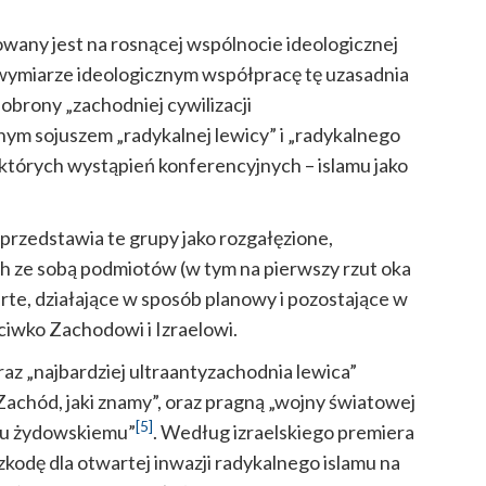
owany jest na rosnącej wspólnocie ideologicznej
 wymiarze ideologicznym współpracę tę uzasadnia
 obrony „zachodniej cywilizacji
m sojuszem „radykalnej lewicy” i „radykalnego
ektórych wystąpień konferencyjnych – islamu jako
 przedstawia te grupy jako rozgałęzione,
h ze sobą podmiotów (w tym na pierwszy rzut oka
rte, działające w sposób planowy i pozostające w
iwko Zachodowi i Izraelowi.
raz „najbardziej ultraantyzachodnia lewica”
Zachód, jaki znamy”, oraz pragną „wojny światowej
[5]
wu żydowskiemu”
. Według izraelskiego premiera
kodę dla otwartej inwazji radykalnego islamu na