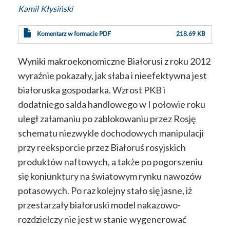
Kamil Kłysiński
Komentarz w formacie PDF
218.69 KB
Wyniki makroekonomiczne Białorusi z roku 2012
wyraźnie pokazały, jak słaba i nieefektywna jest
białoruska gospodarka. Wzrost PKB i
dodatniego salda handlowego w I połowie roku
uległ załamaniu po zablokowaniu przez Rosję
schematu niezwykle dochodowych manipulacji
przy reeksporcie przez Białoruś rosyjskich
produktów naftowych, a także po pogorszeniu
się koniunktury na światowym rynku nawozów
potasowych. Po raz kolejny stało się jasne, iż
przestarzały białoruski model nakazowo-
rozdzielczy nie jest w stanie wygenerować