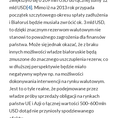
mld USD
[4]
. Mimo iż na 2013 rok przypada
początek szczytowego okresu spłaty zadłużenia
i Białoruś będzie musiała zwrócić ok. 3 mld USD,
to dzięki znacznym rezerwom walutowym nie
stanowi to poważnego zagrożenia dla finansów
państwa. Może się jednak okazać, że z braku
innych możliwości władze białoruskie będą
zmuszone do znacznego uszczuplenia rezerw, co
w dłuższej perspektywie będzie miało
negatywny wpływ np. na możliwości
dokonywania interwencji na rynku walutowym.
Jest to o tyle realne, że podejmowane przez
władze próby sprzedaży obligacji na rynkach
państw UE i Azji o łącznej wartości 500–600 mln
USD dotąd nie przyniosły spodziewanego
efektu.