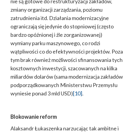
nie są gotowe do restrukturyzacji zakładów,
zmiany organizacji zarządzania, poziomu
zatrudnienia itd. Działania modernizacyjne
ograniczają się jedynie do stopniowej (często
bardzo opóźnionej i źle zorganizowanej)
wymiany parku maszynowego, co rodzi
wątpliwości co do efektywności projektów. Poza
tym brak również możliwości sfinansowania tych
kosztownych inwestycji, szacowanych na kilka
miliardów dolarów (sama modernizacja zakładów
podporządkowanych Ministerstwu Przemysłu
wyniesie ponad 3 mld USD)
[10]
.
Blokowanie reform
Alaksandr Łukaszenka narzucając tak ambitne i