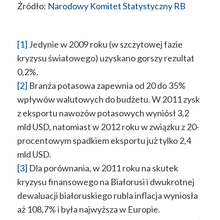
Źródło:
Narodowy Komitet Statystyczny RB
[1]
Jedynie w 2009 roku (w szczytowej fazie
kryzysu światowego) uzyskano gorszy rezultat
0,2%.
[2]
Branża potasowa zapewnia od 20 do 35%
wpływów walutowych do budżetu. W 2011 zysk
z eksportu nawozów potasowych wyniósł 3,2
mld USD, natomiast w 2012 roku w związku z 20-
procentowym spadkiem eksportu już tylko 2,4
mld USD.
[3]
Dla porównania, w 2011 roku na skutek
kryzysu finansowego na Białorusi i dwukrotnej
dewaluacji białoruskiego rubla inflacja wyniosła
aż 108,7% i była najwyższa w Europie.