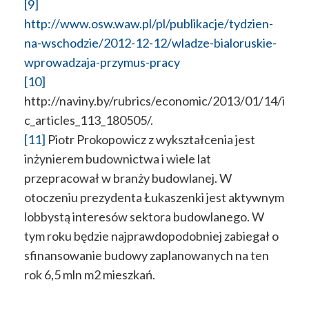
[9]
http://www.osw.waw.pl/pl/publikacje/tydzien-
na-wschodzie/2012-12-12/wladze-bialoruskie-
wprowadzaja-przymus-pracy
[10]
http://naviny.by/rubrics/economic/2013/01/14/i
c_articles_113_180505/.
[11]
Piotr Prokopowicz z wykształcenia jest
inżynierem budownictwa i wiele lat
przepracował w branży budowlanej. W
otoczeniu prezydenta Łukaszenki jest aktywnym
lobbystą interesów sektora budowlanego. W
tym roku będzie najprawdopodobniej zabiegał o
sfinansowanie budowy zaplanowanych na ten
rok 6,5 mln m2 mieszkań.