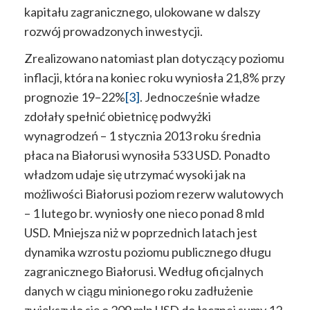
kapitału zagranicznego, ulokowane w dalszy
rozwój prowadzonych inwestycji.
Zrealizowano natomiast plan dotyczący poziomu
inflacji, która na koniec roku wyniosła 21,8% przy
prognozie 19–22%
[3]
. Jednocześnie władze
zdołały spełnić obietnicę podwyżki
wynagrodzeń – 1 stycznia 2013 roku średnia
płaca na Białorusi wynosiła 533 USD. Ponadto
władzom udaje się utrzymać wysoki jak na
możliwości Białorusi poziom rezerw walutowych
– 1 lutego br. wyniosły one nieco ponad 8 mld
USD. Mniejsza niż w poprzednich latach jest
dynamika wzrostu poziomu publicznego długu
zagranicznego Białorusi. Według oficjalnych
danych w ciągu minionego roku zadłużenie
zwiększyło się o 209 mln USD do łącznej sumy 12