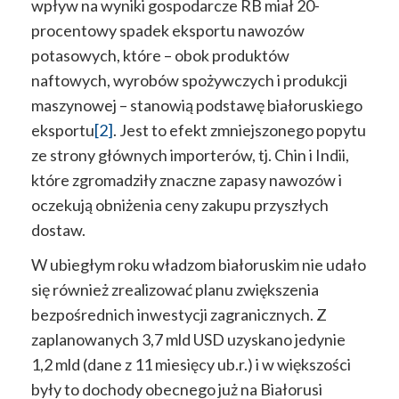
wpływ na wyniki gospodarcze RB miał 20-
procentowy spadek eksportu nawozów
potasowych, które – obok produktów
naftowych, wyrobów spożywczych i produkcji
maszynowej – stanowią podstawę białoruskiego
eksportu
[2]
. Jest to efekt zmniejszonego popytu
ze strony głównych importerów, tj. Chin i Indii,
które zgromadziły znaczne zapasy nawozów i
oczekują obniżenia ceny zakupu przyszłych
dostaw.
W ubiegłym roku władzom białoruskim nie udało
się również zrealizować planu zwiększenia
bezpośrednich inwestycji zagranicznych. Z
zaplanowanych 3,7 mld USD uzyskano jedynie
1,2 mld (dane z 11 miesięcy ub.r.) i w większości
były to dochody obecnego już na Białorusi