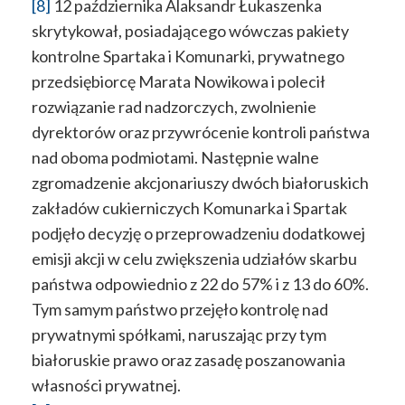
[8]
12 października Alaksandr Łukaszenka
skrytykował, posiadającego wówczas pakiety
kontrolne Spartaka i Komunarki, prywatnego
przedsiębiorcę Marata Nowikowa i polecił
rozwiązanie rad nadzorczych, zwolnienie
dyrektorów oraz przywrócenie kontroli państwa
nad oboma podmiotami. Następnie walne
zgromadzenie akcjonariuszy dwóch białoruskich
zakładów cukierniczych Komunarka i Spartak
podjęło decyzję o przeprowadzeniu dodatkowej
emisji akcji w celu zwiększenia udziałów skarbu
państwa odpowiednio z 22 do 57% i z 13 do 60%.
Tym samym państwo przejęło kontrolę nad
prywatnymi spółkami, naruszając przy tym
białoruskie prawo oraz zasadę poszanowania
własności prywatnej.