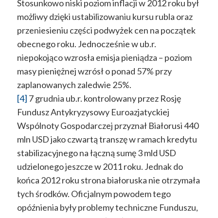
Stosunkowo niski poziom inflacji w 2012 roku był
możliwy dzięki ustabilizowaniu kursu rubla oraz
przeniesieniu części podwyżek cen na początek
obecnego roku. Jednocześnie w ub.r.
niepokojąco wzrosła emisja pieniądza – poziom
masy pieniężnej wzrósł o ponad 57% przy
zaplanowanych zaledwie 25%.
[4]
7 grudnia ub.r. kontrolowany przez Rosję
Fundusz Antykryzysowy Euroazjatyckiej
Wspólnoty Gospodarczej przyznał Białorusi 440
mln USD jako czwartą transzę w ramach kredytu
stabilizacyjnego na łączną sumę 3 mld USD
udzielonego jeszcze w 2011 roku. Jednak do
końca 2012 roku strona białoruska nie otrzymała
tych środków. Oficjalnym powodem tego
opóźnienia były problemy techniczne Funduszu,