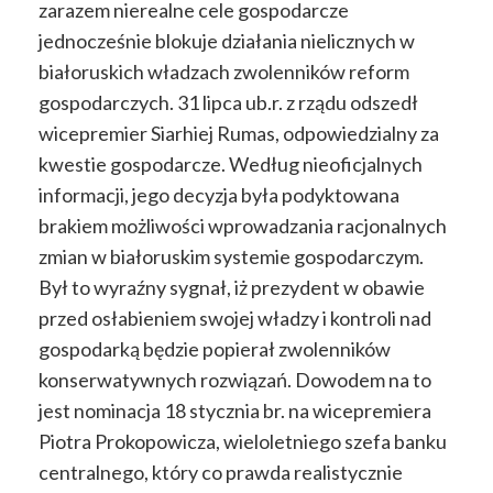
zarazem nierealne cele gospodarcze
jednocześnie blokuje działania nielicznych w
białoruskich władzach zwolenników reform
gospodarczych. 31 lipca ub.r. z rządu odszedł
wicepremier Siarhiej Rumas, odpowiedzialny za
kwestie gospodarcze. Według nieoficjalnych
informacji, jego decyzja była podyktowana
brakiem możliwości wprowadzania racjonalnych
zmian w białoruskim systemie gospodarczym.
Był to wyraźny sygnał, iż prezydent w obawie
przed osłabieniem swojej władzy i kontroli nad
gospodarką będzie popierał zwolenników
konserwatywnych rozwiązań. Dowodem na to
jest nominacja 18 stycznia br. na wicepremiera
Piotra Prokopowicza, wieloletniego szefa banku
centralnego, który co prawda realistycznie