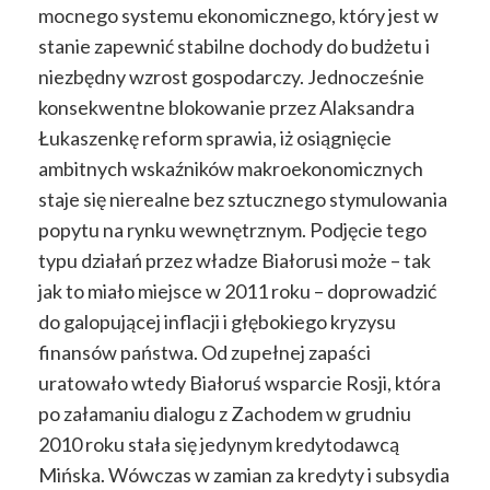
mocnego systemu ekonomicznego, który jest w
stanie zapewnić stabilne dochody do budżetu i
niezbędny wzrost gospodarczy. Jednocześnie
konsekwentne blokowanie przez Alaksandra
Łukaszenkę reform sprawia, iż osiągnięcie
ambitnych wskaźników makroekonomicznych
staje się nierealne bez sztucznego stymulowania
popytu na rynku wewnętrznym. Podjęcie tego
typu działań przez władze Białorusi może – tak
jak to miało miejsce w 2011 roku – doprowadzić
do galopującej inflacji i głębokiego kryzysu
finansów państwa. Od zupełnej zapaści
uratowało wtedy Białoruś wsparcie Rosji, która
po załamaniu dialogu z Zachodem w grudniu
2010 roku stała się jedynym kredytodawcą
Mińska. Wówczas w zamian za kredyty i subsydia