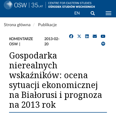
Wyszukaj
EN
Togg
Przejdź
Strona główna
Publikacje
do
treści
KOMENTARZE
2013-02-
OSW
20
Gospodarka
nierealnych
wskaźników: ocena
sytuacji ekonomicznej
na Białorusi i prognoza
na 2013 rok