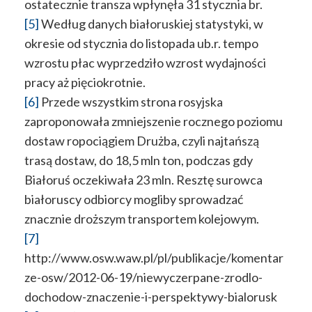
ostatecznie transza wpłynęła 31 stycznia br.
[5]
Według danych białoruskiej statystyki, w
okresie od stycznia do listopada ub.r. tempo
wzrostu płac wyprzedziło wzrost wydajności
pracy aż pięciokrotnie.
[6]
Przede wszystkim strona rosyjska
zaproponowała zmniejszenie rocznego poziomu
dostaw ropociągiem Drużba, czyli najtańszą
trasą dostaw, do 18,5 mln ton, podczas gdy
Białoruś oczekiwała 23 mln. Resztę surowca
białoruscy odbiorcy mogliby sprowadzać
znacznie droższym transportem kolejowym.
[7]
http://www.osw.waw.pl/pl/publikacje/komentar
ze-osw/2012-06-19/niewyczerpane-zrodlo-
dochodow-znaczenie-i-perspektywy-bialorusk