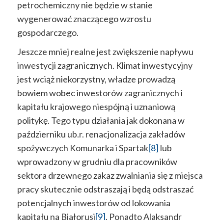
petrochemiczny nie będzie w stanie
wygenerować znaczącego wzrostu
gospodarczego.
Jeszcze mniej realne jest zwiększenie napływu
inwestycji zagranicznych. Klimat inwestycyjny
jest wciąż niekorzystny, władze prowadzą
bowiem wobec inwestorów zagranicznych i
kapitału krajowego niespójną i uznaniową
politykę. Tego typu działania jak dokonana w
październiku ub.r. renacjonalizacja zakładów
spożywczych Komunarka i Spartak
[8]
lub
wprowadzony w grudniu dla pracowników
sektora drzewnego zakaz zwalniania się z miejsca
pracy skutecznie odstraszają i będą odstraszać
potencjalnych inwestorów od lokowania
kapitału na Białorusi
[9]
. Ponadto Alaksandr