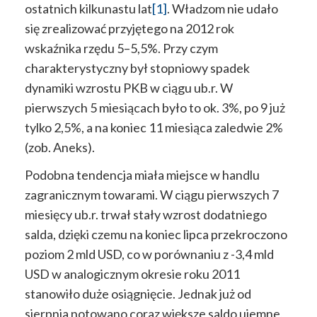
ostatnich kilkunastu lat
[1]
. Władzom nie udało
się zrealizować przyjętego na 2012 rok
wskaźnika rzędu 5–5,5%. Przy czym
charakterystyczny był stopniowy spadek
dynamiki wzrostu PKB w ciągu ub.r. W
pierwszych 5 miesiącach było to ok. 3%, po 9 już
tylko 2,5%, a na koniec 11 miesiąca zaledwie 2%
(zob. Aneks).
Podobna tendencja miała miejsce w handlu
zagranicznym towarami. W ciągu pierwszych 7
miesięcy ub.r. trwał stały wzrost dodatniego
salda, dzięki czemu na koniec lipca przekroczono
poziom 2 mld USD, co w porównaniu z -3,4 mld
USD w analogicznym okresie roku 2011
stanowiło duże osiągnięcie. Jednak już od
sierpnia notowano coraz większe saldo ujemne,