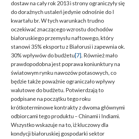
dostaw na cały rok 2013 i strony ograniczyły się
do doraźnych ustaleń jedynie odnośnie do I
kwartału br. W tych warunkach trudno
oczekiwać znaczącego wzrostu dochodów
białoruskiego przemysłu naftowego, który
stanowi 35% eksportu z Białorusi i zapewnia ok.
30% wpływów do budżetu
[7]
. Również mało
prawdopodobna jest poprawa koniunktury na
światowym rynku nawozów potasowych, co
będzie także poważnie ograniczało wpływy
walutowe do budżetu. Potwierdzają to
podpisane na początku tego roku
krótkoterminowe kontrakty z dwoma głównymi
odbiorcami tego produktu – Chinami i Indiami.
Wszystko wskazuje na to, iż kluczowy dla
kondycji białoruskiej gospodarki sektor