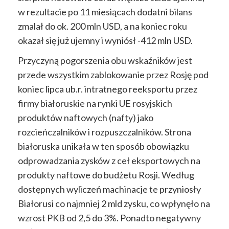
w rezultacie po 11 miesiącach dodatni bilans
zmalał do ok. 200 mln USD, a na koniec roku
okazał się już ujemny i wyniósł -412 mln USD.
Przyczyną pogorszenia obu wskaźników jest
przede wszystkim zablokowanie przez Rosję pod
koniec lipca ub.r. intratnego reeksportu przez
firmy białoruskie na rynki UE rosyjskich
produktów naftowych (nafty) jako
rozcieńczalników i rozpuszczalników. Strona
białoruska unikała w ten sposób obowiązku
odprowadzania zysków z ceł eksportowych na
produkty naftowe do budżetu Rosji. Według
dostępnych wyliczeń machinacje te przyniosły
Białorusi co najmniej 2 mld zysku, co wpłynęło na
wzrost PKB od 2,5 do 3%. Ponadto negatywny