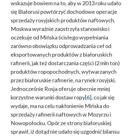
wskazuje bowiem na to, aby w 2013 roku udało
się Białorusi powtórzyć dochodowe operacje
sprzedaży rosyjskich produktów naftowych.
Moskwa wyraźnie zaostrzyła stanowisko i
oczekuje od Mińska ścisłego wypełniania
zarówno obowiązku odprowadzania ceł od
eksportowanych produktów z białoruskich
rafinerii, jak też dostarczania części (2 mln ton)
produktów ropopochodnych, wytwarzanych
przez białoruskie rafinerie, na rynek rosyjski.
Jednocześnie Rosja oferuje obecnie mniej
korzystne warunki dostaw ropy
[6]
, co jak się
wydaje, ma na celu nakłonienie Mińska do
sprzedaży rafinerii naftowych w Mozyrzu i
Nowopołocku. Opór ze strony białoruskiej
sprawił, iż dotąd nie udało się uzgodnić bilansu