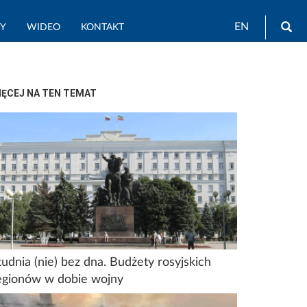
Wy
EN
TY
WIDEO
KONTAKT
IĘCEJ NA TEN TEMAT
tudnia (nie) bez dna. Budżety rosyjskich
egionów w dobie wojny