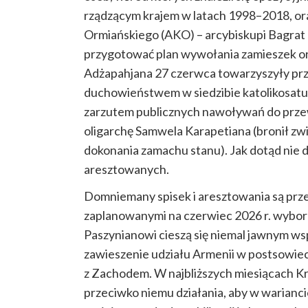
rządzącym krajem w latach 1998–2018, or
Ormiańskiego (AKO) – arcybiskupi Bagrat 
przygotować plan wywołania zamieszek ora
Adżapahjana 27 czerwca towarzyszyły prze
duchowieństwem w siedzibie katolikosatu 
zarzutem publicznych nawoływań do prze
oligarchę Samwela Karapetiana (bronił z
dokonania zamachu stanu). Jak dotąd nie 
aresztowanych.
Domniemany spisek i aresztowania są prze
zaplanowanymi na czerwiec 2026 r. wybor
Paszynianowi cieszą się niemal jawnym ws
zawieszenie udziału Armenii w postsowieck
z Zachodem. W najbliższych miesiącach Kr
przeciwko niemu działania, aby w warianc