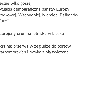
ędzie tylko gorzej
ytuacja demograficzna państw Europy
rodkowej, Wschodniej, Niemiec, Bałkanów
Turcji
zbrojony dron na lotnisku w Lipsku
kraina: przerwa w żegludze do portów
zarnomorskich i ryzyka z nią związane