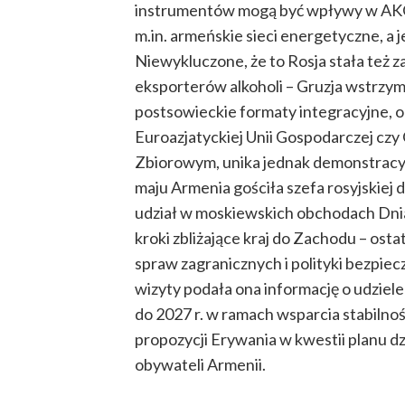
instrumentów mogą być wpływy w AKO,
m.in. armeńskie sieci energetyczne, a 
Niewykluczone, że to Rosja stała też
eksporterów alkoholi – Gruzja wstrzym
postsowieckie formaty integracyjne, 
Euroazjatyckiej Unii Gospodarczej czy
Zbiorowym, unika jednak demonstrac
maju Armenia gościła szefa rosyjskiej 
udział w moskiewskich obchodach Dni
kroki zbliżające kraj do Zachodu – ost
spraw zagranicznych i polityki bezpiec
wizyty podała ona informację o udziel
do 2027 r. w ramach wsparcia stabilnoś
propozycji Erywania w kwestii planu dz
obywateli Armenii.