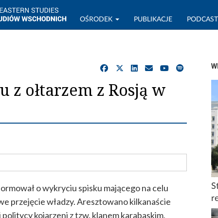
OŚRODEK
PUBLIKACJE
PODCAS
W
 z ołtarzem z Rosją w
S
formował o wykryciu spisku mającego na celu
r
owe przejęcie władzy. Aresztowano kilkanaście
 politycy kojarzeni z tzw. klanem karabaskim,