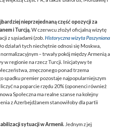
bardziej nieprzejednaną część opozycji za
anem i Turcją.
W czerwcu
złożył oficjalną wizytę
cji z sąsiadami (zob.
Historyczna wizyta Paszyniana
 Do działań tych niechętnie odnosi się Moskwa,
normalizacyjnym – trwały pokój między Armenią a
w regionie na rzecz Turcji. Inicjatywy te
połeczeństwa, zmęczonego ponad trzema
o spadku premier pozostaje najpopularniejszym
liczyć na poparcie rzędu 20% (oponenci również
Umowa Społeczna ma realne szanse na kolejny
enia z Azerbejdżanem stanowiłoby dla partii
ilizacji sytuacji w Armenii.
Jednym z jej