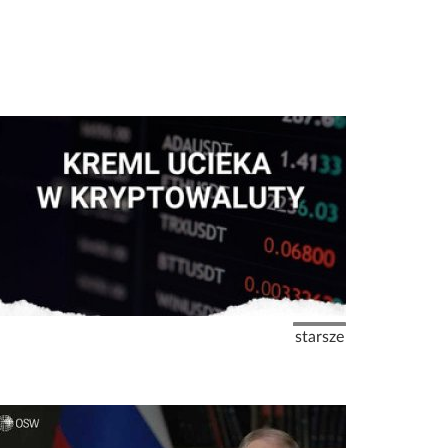
Następna strona
starsze