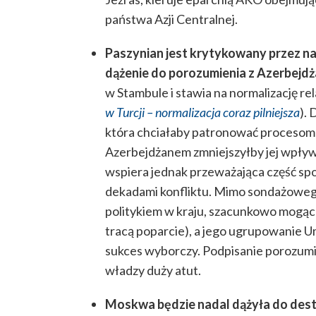
państwa Azji Centralnej.
Paszynian jest krytykowany przez naj
dążenie do porozumienia z Azerbejdż
w Stambule i stawia na normalizację rela
w Turcji – normalizacja coraz pilniejsza
).
która chciałaby patronować procesom 
Azerbejdżanem zmniejszyłby jej wpływy 
wspiera jednak przeważająca część s
dekadami konfliktu. Mimo sondażoweg
politykiem w kraju, szacunkowo mogąc 
tracą poparcie), a jego ugrupowanie 
sukces wyborczy. Podpisanie porozumi
władzy duży atut.
Moskwa będzie nadal dążyła do destab