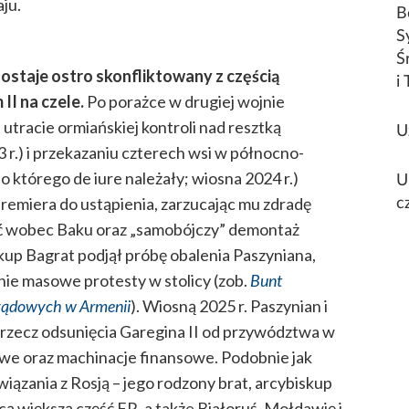
aju.
B
S
Ś
zostaje ostro skonfliktowany z częścią
i 
II na czele.
Po porażce w drugiej wojnie
e utracie ormiańskiej kontroli nad resztką
U
 r.) i przekazaniu czterech wsi w północno-
 którego de iure należały; wiosna 2024 r.)
U
premiera do ustąpienia, zarzucając mu zdradę
c
ść wobec Baku oraz „samobójczy” demontaż
skup Bagrat podjął próbę obalenia Paszyniana,
nie masowe protesty w stolicy (zob.
Bunt
rządowych w Armenii
). Wiosną 2025 r. Paszynian i
 rzecz odsunięcia Garegina II od przywództwa w
we oraz machinacje finansowe. Podobnie jak
wiązania z Rosją – jego rodzony brat, arcybiskup
ą większą część FR, a także Białoruś, Mołdawię i