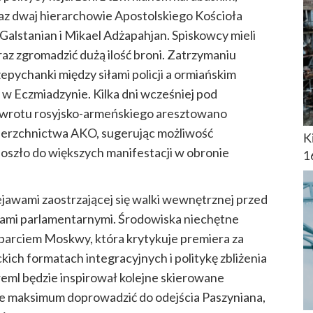
az dwaj hierarchowie Apostolskiego Kościoła
Galstanian i Mikael Adżapahjan. Spiskowcy mieli
z zgromadzić dużą ilość broni. Zatrzymaniu
pychanki między siłami policji a ormiańskim
w Eczmiadzynie. Kilka dni wcześniej pod
wrotu rosyjsko-armeńskiego aresztowano
wierzchnictwa AKO, sugerując możliwość
K
doszło do większych manifestacji w obronie
1
jawami zaostrzającej się walki wewnętrznej przed
ami parlamentarnymi. Środowiska niechętne
parciem Moskwy, która krytykuje premiera za
ich formatach integracyjnych i politykę zbliżenia
eml będzie inspirował kolejne skierowane
ie maksimum doprowadzić do odejścia Paszyniana,