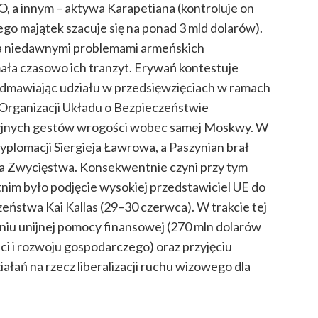
 a innym – aktywa Karapetiana (kontroluje on
jego majątek szacuje się na ponad 3 mld dolarów).
 za niedawnymi problemami armeńskich
ała czasowo ich tranzyt. Erywań kontestuje
odmawiając udziału w przedsięwzięciach w ramach
 Organizacji Układu o Bezpieczeństwie
yjnych gestów wrogości wobec samej Moskwy. W
dyplomacji Siergieja Ławrowa, a Paszynian brał
a Zwycięstwa. Konsekwentnie czyni przy tym
atnim było podjęcie wysokiej przedstawiciel UE do
zeństwa Kai Kallas (29–30 czerwca). W trakcie tej
eniu unijnej pomocy finansowej (270 mln dolarów
ci i rozwoju gospodarczego) oraz przyjęciu
iałań na rzecz liberalizacji ruchu wizowego dla