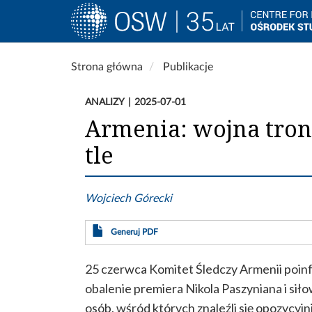
Main
navigation
Przejdź
Strona główna
Publikacje
do
treści
ANALIZY
2025-07-01
Armenia: wojna tronu
tle
Wojciech Górecki
Generuj PDF
25 czerwca Komitet Śledczy Armenii poin
obalenie premiera Nikola Paszyniana i sił
osób, wśród których znaleźli się opozycyjni