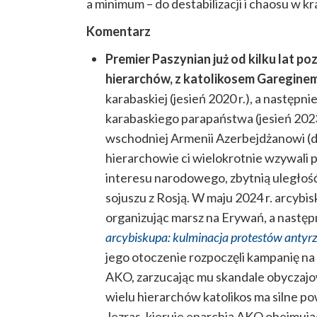
a minimum – do destabilizacji i chaosu w kr
Komentarz
Premier Paszynian już od kilku lat po
hierarchów, z katolikosem Gareginem 
karabaskiej (jesień 2020 r.), a następni
karabaskiego parapaństwa (jesień 2023
wschodniej Armenii Azerbejdżanowi (do
hierarchowie ci wielokrotnie wzywali 
interesu narodowego, zbytnią uległo
sojuszu z Rosją. W maju 2024 r. arcybi
organizując marsz na Erywań, a następ
arcybiskupa: kulminacja protestów anty
jego otoczenie rozpoczęli kampanię na
AKO, zarzucając mu skandale obyczajo
wielu hierarchów katolikos ma silne po
Jezras, kieruje eparchią AKO obejmując