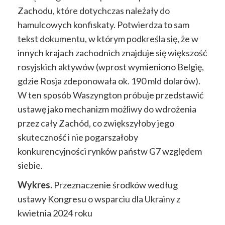
Zachodu,
które dotychczas należały do
hamulcowych
konfiskaty.
Potwierdza to sam
tekst dokumentu, w którym podkreśla się, że
w
innych krajach
zachodnich
znajduje się większość
rosyjskich aktywów (wprost wymieniono Belgię,
gdzie
Rosja
zdeponowała
ok. 190 mld dolarów).
W ten sposób
Waszyngton próbuje przedstawić
ustawę jako mechanizm możliwy do wdrożenia
przez cały Zachód, co zwiększyłoby jego
skuteczność i nie pogarszałoby
konkurencyjności rynków państw G7 względem
siebie.
Wykres.
Przeznaczenie środków według
ustawy Kongresu o wsparciu dla Ukrainy z
kwietnia 2024 roku