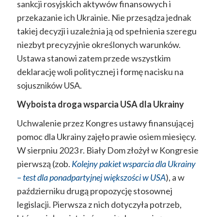
sankcji rosyjskich aktywów finansowych i
przekazanie ich Ukrainie. Nie przesądza jednak
takiej decyzji i uzależnia ją od spełnienia szeregu
niezbyt precyzyjnie określonych warunków.
Ustawa stanowi zatem przede wszystkim
deklarację
woli
politycznej
i
formę nacisku na
sojuszników
USA.
Wyboista droga wsparcia USA dla Ukrainy
Uchwalenie przez Kongres ustawy finansującej
pomoc dla Ukrainy zajęło prawie osiem miesięcy.
W sierpniu 2023 r. Biały Dom złożył w Kongresie
pierwszą (zob.
Kolejny pakiet wsparcia dla Ukrainy
– test dla ponadpartyjnej większości w USA
), a w
październiku drugą propozycję stosownej
legislacji. Pierwsza z nich dotyczyła potrzeb,