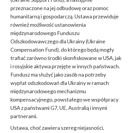
przeznaczone na
jej
odbudowę oraz
pomoc
humanitarną i gospodarczą. Ustawa przewiduje
również możliwość ustanowienia
międzynarodowego Funduszu
Odszkodowawczego
dla
Ukrainy (Ukraine
Compensation Fund),
do którego będą mogły
trafiać zarówno środki skonfiskowane w USA,
jak
i
rosyjskie aktywa przejęte w innych państwach.
Fundusz ma służyć jako zasób na potrzeby
wypłat odszkodowań dla Ukrainy w ramach
międzynarodowego mechanizmu
kompensacyjnego, powstałego we współpracy
USA z
państwami
G7, UE,
Australią
i innymi
partnerami.
Ustawa, choć zawiera szereg niejasności,