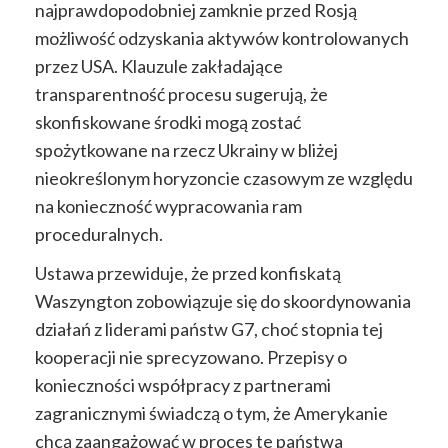
najprawdopodobniej zamknie przed Rosją
możliwość odzyskania aktywów kontrolowanych
przez
USA. Klauzule zakładające
transparentność procesu sugerują, że
skonfiskowane
środki mogą zostać
spożytkowane na rzecz Ukrainy
w bliżej
nieokreślonym horyzoncie czasowym
ze względu
na konieczność wypracowania ram
proceduralnych.
Ustawa
przewiduje,
że przed
konfiskatą
Waszyngton
zobowiązuje się
do skoordynowania
działań z
liderami
państw
G7,
choć
stopnia tej
kooperacji nie sprecyzowano.
Przepisy
o
konieczności współpracy z partnerami
zagranicznymi
świadczą
o tym, że Amerykanie
chcą
zaangażować
w proces
te państwa