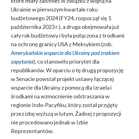
które miały zaistnieć w związku z wojną na
Ukrainie w pierwszym kwartale roku
budżetowego 2024 (FY24, rozpoczął się 1
października 2023 r.), a druga obejmowała już
cały rok budżetowy i była połączona z środkami
na ochronę granicy USA z Meksykiem (zob.
Amerykańskie wsparcie dla Ukrainy pod znakiem
zapytania
), co stanowiło priorytet dla
republikanów. W oparciu o tę drugą propozycję
w Senacie powstał projekt ustawy łączącej
wsparcie dla Ukrainy z pomocą dla Izraela i
środkami na wzmocnienie odstraszania w
regionie Indo-Pacyfiku, który został przyjęty
przez izbę wyższą w lutym. Żadnej z propozycji
nie procedowano jednak w Izbie
Reprezentantów.