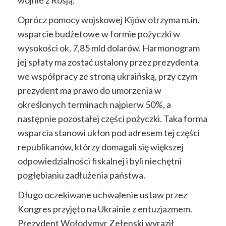
wojnie z Rosją.
Oprócz pomocy wojskowej Kijów otrzyma m.in.
wsparcie budżetowe w formie pożyczki w
wysokości ok. 7,85 mld dolarów. Harmonogram
jej spłaty ma zostać ustalony przez prezydenta
we współpracy ze stroną ukraińską, przy czym
prezydent ma prawo do umorzenia w
określonych terminach najpierw 50%, a
następnie pozostałej części pożyczki. Taka forma
wsparcia stanowi ukłon pod adresem tej części
republikanów, którzy domagali się większej
odpowiedzialności fiskalnej i byli niechętni
pogłębianiu zadłużenia państwa.
Długo oczekiwane uchwalenie ustaw przez
Kongres przyjęto na Ukrainie z entuzjazmem.
Prezydent Wołodymyr Zełenski wyraził