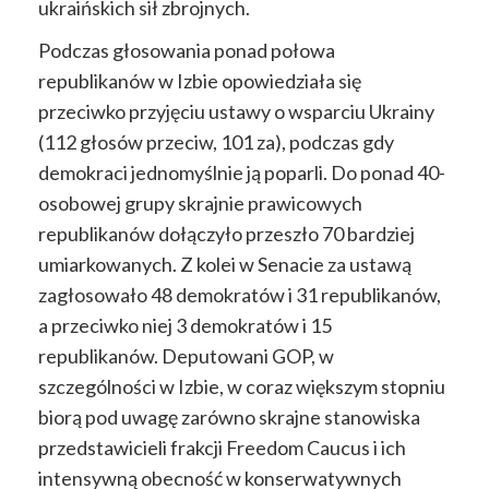
ukraińskich sił zbrojnych.
Podczas głosowania ponad połowa
republikanów w Izbie opowiedziała się
przeciwko przyjęciu ustawy o wsparciu Ukrainy
(112 głosów przeciw, 101 za), podczas gdy
demokraci jednomyślnie ją poparli. Do ponad 40-
osobowej grupy skrajnie prawicowych
republikanów dołączyło przeszło 70 bardziej
umiarkowanych. Z kolei w Senacie za ustawą
zagłosowało 48 demokratów i 31 republikanów,
a przeciwko niej 3 demokratów i 15
republikanów. Deputowani GOP, w
szczególności w Izbie, w coraz większym stopniu
biorą pod uwagę zarówno skrajne stanowiska
przedstawicieli frakcji Freedom Caucus i ich
intensywną obecność w konserwatywnych