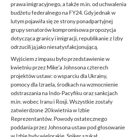
prawa imigracyjnego, a także m.in. od uchwalenia
budżetu federalnego na FY24. Gdy jednak w
lutym pojawiła się ze strony ponadpartyjnej
grupy senatorów kompromisowa propozycja
dotycząca granicy i imigracji, republikanie z Izby
odrzucili ją jako niesatysfakcjonującą.
Wyjściem z impasu było przedstawienie w
kwietniu przez Mike’a Johnsona czterech
projektów ustaw: o wsparciu dla Ukrainy,
pomocy dla Izraela, środkach na wzmocnienie
odstraszania na Indo-Pacyfiku oraz sankcjach
m.in. wobec Iranu i Rosji. Wszystkie zostały
zatwierdzone 20 kwietnia w Izbie
Reprezentantów. Powody ostatecznego
poddania przez Johnsona ustaw pod głosowanie
w Izbie były wielorakie. Spiker szukał