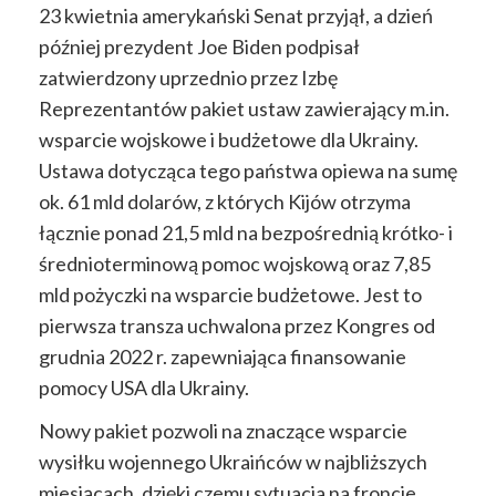
23 kwietnia amerykański Senat przyjął, a dzień
później prezydent Joe Biden podpisał
zatwierdzony uprzednio przez Izbę
Reprezentantów pakiet ustaw zawierający m.in.
wsparcie wojskowe i budżetowe dla Ukrainy.
Ustawa dotycząca tego państwa opiewa na sumę
ok. 61 mld dolarów, z których Kijów otrzyma
łącznie ponad 21,5 mld na bezpośrednią krótko- i
średnioterminową pomoc wojskową oraz 7,85
mld pożyczki na wsparcie budżetowe. Jest to
pierwsza transza uchwalona przez Kongres od
grudnia 2022 r. zapewniająca finansowanie
pomocy USA dla Ukrainy.
Nowy pakiet pozwoli na znaczące wsparcie
wysiłku wojennego Ukraińców w najbliższych
miesiącach, dzięki czemu sytuacja na froncie