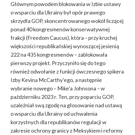
Głównym powodem blokowania w Izbie ustawy
o wsparciu dla Ukrainy był opór prawego
skrzydła GOP, skoncentrowanego wokół liczącej
ponad 40 kongresmenów konserwatywnej
frakcji (Freedom Caucus), która – przy kruchej
większości republikańskiej wynoszącej jesienią
222 na 435 kongresmenów – zablokowała
pierwszy projekt. Przyczyniło się do tego
również odwołanie z funkcji ówczesnego spikera
Izby Kevina McCarthy’ego, a następnie
wybranie nowego – Mike’a Johnsona – w
październiku 2023 r. Ten, przy poparciu GOP,
uzależniał swą zgodę na głosowanie nad ustawą
o wsparciu dla Ukrainy od uchwalenia
korzystnych dla republikanów regulacji w
zakresie ochrony granicy z Meksykiem i reformy