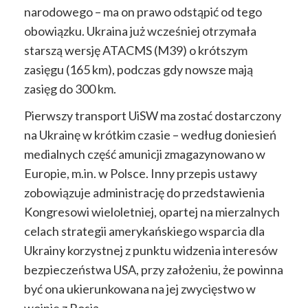
narodowego – ma on prawo odstąpić od tego
obowiązku. Ukraina już wcześniej otrzymała
starszą wersję ATACMS (M39) o krótszym
zasięgu (165 km), podczas gdy nowsze mają
zasięg do 300 km.
Pierwszy transport UiSW ma zostać dostarczony
na Ukrainę
w krótkim czasie –
według doniesień
medialnych część amunicji zmagazynowano w
Europie, m.in. w Polsce. Inny przepis ustawy
zobowiązuje administrację do przedstawienia
Kongresowi wieloletniej, opartej na mierzalnych
celach strategii amerykańskiego wsparcia dla
Ukrainy korzystnej z punktu widzenia interesów
bezpieczeństwa USA, przy założeniu, że powinna
być ona ukierunkowana na jej zwycięstwo w