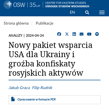
Wyszukaj
EN
Togg
Przejdź
Strona główna
Publikacje
do
treści
ANALIZY
2024-04-24
Nowy pakiet wsparcia
USA dla Ukrainy i
groźba konfiskaty
rosyjskich aktywów
Jakub Graca
Filip Rudnik
Opracowanie w formacie PDF