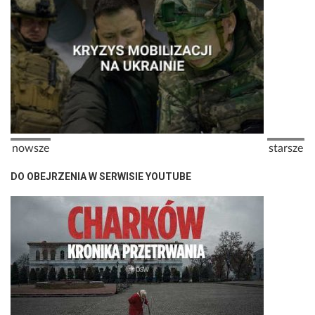
Stronicowanie
Poprzednia strona
Następna
nowsze
starsze
DO OBEJRZENIA W SERWISIE YOUTUBE