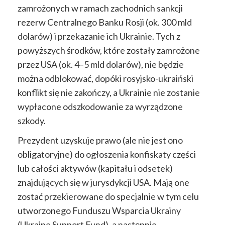
zamrożonych
w ramach zachodnich sankcji
rezerw Centralnego Banku Rosji (ok. 300 mld
dolarów)
i przekazanie ich Ukrainie.
Tych z
powyższych środków, które zostały zamrożone
przez USA
(ok. 4–5 mld dolarów), nie będzie
można odblokować,
dopóki rosyjsko-ukraiński
konflikt się nie zakończy,
a
Ukrainie nie zostanie
wypłacone odszkodowanie za wyrządzone
szkody.
Prezydent
uzyskuje prawo (ale nie jest ono
obligatoryjne) do ogłoszenia konfiskaty części
lub całości
aktywów
(kapitału i odsetek)
znajdujących się w
jurysdykcji
USA.
M
ają
one
zostać przekierowane do specjalnie w tym celu
utworzonego Funduszu Wsparcia Ukrainy
(Ukraine Support Fund), a następnie