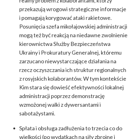
realny problem z kolaborantami, którzy
przekazują wrogowi strategiczne informacje
i pomagają korygować ataki rakietowe.
Posunięcia szefa mikołajowskiej administracji
mogą też być reakcją na niedawne zwolnienie
kierownictwa Służby Bezpieczeństwa
Ukrainy i Prokuratury Generalnej, któremu
zarzucano niewystarczające działania na
rzecz oczyszczania ich struktur regionalnych
z rosyjskich kolaborantów. W tym kontekście
Kim stara się dowieść efektywności lokalnej
administracji poprzez demonstrację
wzmożonej walki z dywersantami i
sabotażystami.
Spłata i obsługa zadłużenia to trzecia co do
wielkości (po wydatkach na siły zbrojne i