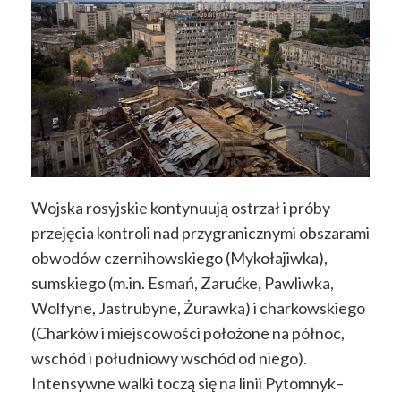
Wojska rosyjskie kontynuują ostrzał i próby
przejęcia kontroli nad przygranicznymi obszarami
obwodów czernihowskiego (Mykołajiwka),
sumskiego (m.in. Esmań, Zarućke, Pawliwka,
Wolfyne, Jastrubyne, Żurawka) i charkowskiego
(Charków i miejscowości położone na północ,
wschód i południowy wschód od niego).
Intensywne walki toczą się na linii Pytomnyk–