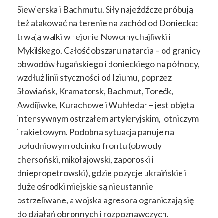
Siewierska i Bachmutu. Siły najeźdźcze próbują
też atakować na terenie na zachód od Doniecka:
trwają walki w rejonie Nowomychajliwki i
Mykilśkego. Całość obszaru natarcia – od granicy
obwodów ługańskiego i donieckiego na północy,
wzdłuż linii styczności od Iziumu, poprzez
Słowiańsk, Kramatorsk, Bachmut, Torećk,
Awdijiwkę, Kurachowe i Wuhłedar – jest objęta
intensywnym ostrzałem artyleryjskim, lotniczym
i rakietowym. Podobna sytuacja panuje na
południowym odcinku frontu (obwody
chersoński, mikołajowski, zaporoski i
dniepropetrowski), gdzie pozycje ukraińskie i
duże ośrodki miejskie są nieustannie
ostrzeliwane, a wojska agresora ograniczają się
do działań obronnych i rozpoznawczych.