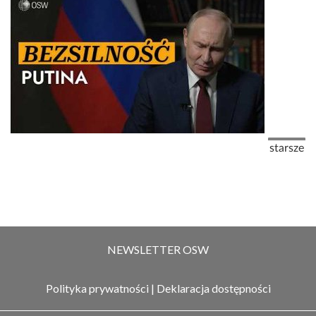
Stronicowanie
Następna
starsze
NEWSLETTER OSW
Polityka prywatności
|
Deklaracja dostępności