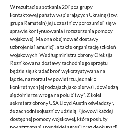
W rezultacie spotkania 20 lipca grupy
kontaktowej państw wspierających Ukrainę (tzw.
grupa Ramstein) jej uczestnicy porozumieli się w
sprawie kontynuowania i rozszerzenia pomocy
wojskowej. Ma ona obejmować dostawy
uzbrojenia i amunicji, a także organizację szkoleń
wojskowych. Według ministra obrony Ołeksija
Reznikowa na dostawy zachodniego sprzętu
będzie się składać broń wykorzystywana na
lądzie, na morzu i w powietrzu, jednak o
konkretnych jej rodzajach jako pierwsi „dowiedzą
się żołnierze wroga na polu bitwy”. Z kolei
sekretarz obrony USA Lloyd Austin oświadczył,
że zachodni sojusznicy udzielą Kijowowi każdej
dostępnej pomocy wojskowej, która posłuży
powstrzymaniu rosyjskiej agresji oraz deokupacji