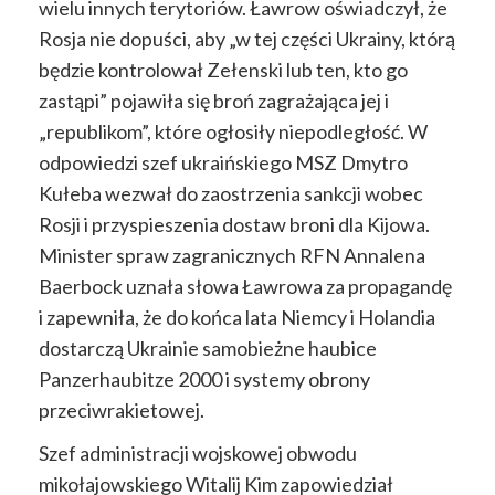
wielu innych terytoriów. Ławrow oświadczył, że
Rosja nie dopuści, aby „w tej części Ukrainy, którą
będzie kontrolował Zełenski lub ten, kto go
zastąpi” pojawiła się broń zagrażająca jej i
„republikom”, które ogłosiły niepodległość. W
odpowiedzi szef ukraińskiego MSZ Dmytro
Kułeba wezwał do zaostrzenia sankcji wobec
Rosji i przyspieszenia dostaw broni dla Kijowa.
Minister spraw zagranicznych RFN Annalena
Baerbock uznała słowa Ławrowa za propagandę
i zapewniła, że do końca lata Niemcy i Holandia
dostarczą Ukrainie samobieżne haubice
Panzerhaubitze 2000 i systemy obrony
przeciwrakietowej.
Szef administracji wojskowej obwodu
mikołajowskiego Witalij Kim zapowiedział