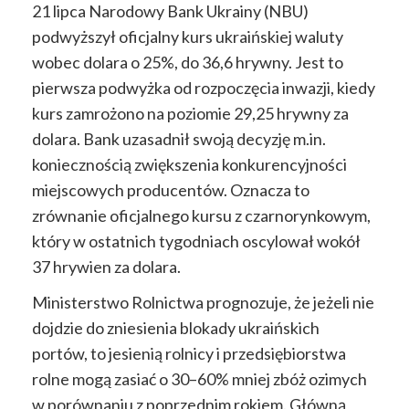
21 lipca Narodowy Bank Ukrainy (NBU)
podwyższył oficjalny kurs ukraińskiej waluty
wobec dolara o 25%, do 36,6 hrywny. Jest to
pierwsza podwyżka od rozpoczęcia inwazji, kiedy
kurs zamrożono na poziomie 29,25 hrywny za
dolara. Bank uzasadnił swoją decyzję m.in.
koniecznością zwiększenia konkurencyjności
miejscowych producentów. Oznacza to
zrównanie oficjalnego kursu z czarnorynkowym,
który w ostatnich tygodniach oscylował wokół
37 hrywien za dolara.
Ministerstwo Rolnictwa prognozuje, że jeżeli nie
dojdzie do zniesienia blokady ukraińskich
portów, to jesienią rolnicy i przedsiębiorstwa
rolne mogą zasiać o 30–60% mniej zbóż ozimych
w porównaniu z poprzednim rokiem. Główną