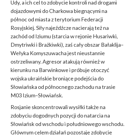
Udy, a ich cel to zdobycie kontroli nad drogami
dojazdowymi do Charkowa biegnącymi na
północ od miasta z terytorium Federacji
Rosyjskiej. Siły najeźdźcze nacierają też na
zachód od Iziumu (starcia w rejonie Husariwki,
Dmytriwki i Brażkiwki), zaś cały obszar Bałaklija–
Wełyka Komyszuwacha jest nieustannie
ostrzeliwany. Agresor atakują również w
kierunku na Barwinkowe i próbuje otoczyć
wojska ukraińskie broniące podejścia do
Słowiańska od północnego zachodu na trasie
M03 Izium–Słowiańsk.
Rosjanie skoncentrowali wysiłki także na
zdobyciu dogodnych pozycji do natarcia na
Słowiańsk od wschodu i południowego wschodu.
Głównym celem działań pozostaje zdobycie