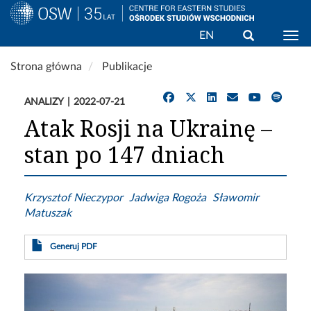
Wyszukaj
EN
Togg
Przejdź
Strona główna
Publikacje
do
treści
ANALIZY
2022-07-21
Atak Rosji na Ukrainę –
stan po 147 dniach
Krzysztof Nieczypor
Jadwiga Rogoża
Sławomir
Matuszak
Generuj PDF