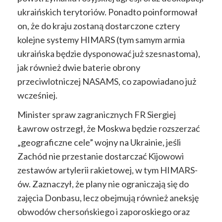
ukraińskich terytoriów. Ponadto poinformował
on, że do kraju zostaną dostarczone cztery
kolejne systemy HIMARS (tym samym armia
ukraińska będzie dysponować już szesnastoma),
jak również dwie baterie obrony
przeciwlotniczej NASAMS, co zapowiadano już
wcześniej.
Minister spraw zagranicznych FR Siergiej
Ławrow ostrzegł, że Moskwa będzie rozszerzać
„geograficzne cele” wojny na Ukrainie, jeśli
Zachód nie przestanie dostarczać Kijowowi
zestawów artylerii rakietowej, w tym HIMARS-
ów. Zaznaczył, że plany nie ograniczają się do
zajęcia Donbasu, lecz obejmują również aneksję
obwodów chersońskiego i zaporoskiego oraz