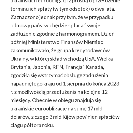
ukraińskich euroobligacji z prośbą o przełożenie
terminu ich spłaty (w tym odsetek) o dwa lata.
Zaznaczono jednak przy tym, że w przypadku
odmowy państwo będzie spłacać swoje
zadłużenie zgodnie z harmonogramem. Dzień
później Ministerstwo Finansów Niemiec
zakomunikowało, że grupa kredytodawców
Ukrainy, w której skład wchodzą USA, Wielka
Brytania, Japonia, RFN, Francja i Kanada,
zgodziła się wstrzymać obsługę zadłużenia
napadniętego kraju od 1 sierpnia do końca 2023
r. z możliwością przedłużenia na kolejne 12
miesięcy. Obecnie w obiegu znajdują się
ukraińskie euroobligacje na sumę 17 mld
dolarów, z czego 3 mld Kijów powinien spłacić w
ciągu półtora roku.