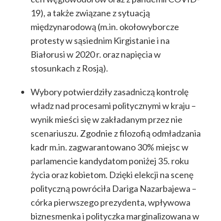
19), a także związane z sytuacją
międzynarodową (m.in. okołowyborcze
protesty w sąsiednim Kirgistanie i na
Białorusi w 2020 r. oraz napięcia w
stosunkach z Rosją).
Wybory potwierdziły zasadniczą kontrolę
władz nad procesami politycznymi w kraju –
wynik mieści się w zakładanym przez nie
scenariuszu. Zgodnie z filozofią odmładzania
kadr m.in. zagwarantowano 30% miejsc w
parlamencie kandydatom poniżej 35. roku
życia oraz kobietom. Dzięki elekcji na scenę
polityczną powróciła Dariga Nazarbajewa –
córka pierwszego prezydenta, wpływowa
biznesmenka i polityczka marginalizowana w