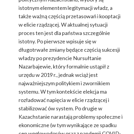
istotnym elementem legitymacji władz,
a
także ważną częścią przetasowań i kooptacji
w elicie rządzącej. W aktualnej sytuacji
proces ten
jest dla państwa szczególnie
istotny. Po pierwsze wpisuje się w
długotrwałe zmiany będące częścią
sukcesji
władzy po prezydencie Nursułtanie
Nazarbajewie, który formalnie ustąpił z
urzędu w 2019 r.,
jednak wciąż jest
najważniejszym politykiem i zwornikiem
systemu.
W tym kontekście elekcja ma
rozładować napięcia w elicie rządzącej i
stabilizować ów system. Po drugie w
Kazachstanie narastają problemy społeczne i
ekonomiczne (w tym wynikające ze spadku
cen węglowodorów oraz z pandemii COVID-