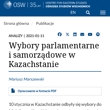
Wyszukaj
EN
Togg
Przejdź
Strona główna
Publikacje
do
treści
ANALIZY
2021-01-11
Wybory parlamentarne
i samorządowe w
Kazachstanie
Mariusz Marszewski
Opracowanie w formacie PDF
10 stycznia w Kazachstanie odbyły się wybory do