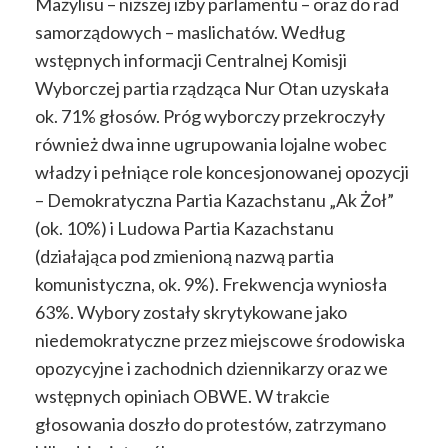
Mażylisu – niższej izby parlamentu – oraz do rad
samorządowych – maslichatów. Według
wstępnych informacji Centralnej Komisji
Wyborczej partia rządząca Nur Otan uzyskała
ok. 71% głosów. Próg wyborczy przekroczyły
również dwa inne ugrupowania lojalne wobec
władzy i pełniące role koncesjonowanej opozycji
– Demokratyczna Partia Kazachstanu
„Ak Żoł”
(ok. 10%) i Ludowa Partia Kazachstanu
(działająca pod zmienioną nazwą partia
komunistyczna, ok. 9%). Frekwencja wyniosła
63%. Wybory zostały skrytykowane jako
niedemokratyczne przez miejscowe środowiska
opozycyjne i zachodnich dziennikarzy oraz we
wstępnych opiniach OBWE. W trakcie
głosowania doszło do protestów, zatrzymano