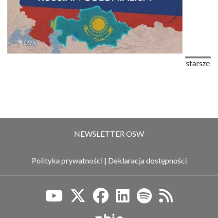
Stronicowanie
Następna
starsze
NEWSLETTER OSW
Polityka prywatności
|
Deklaracja dostępności