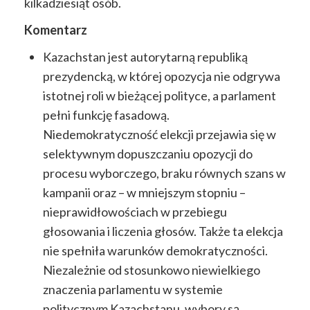
kilkadziesiąt osób.
Komentarz
Kazachstan jest autorytarną republiką
prezydencką, w której opozycja nie odgrywa
istotnej roli
w bieżącej polityce, a parlament
pełni funkcję fasadową.
Niedemokratyczność elekcji przejawia się
w
selektywnym dopuszczaniu opozycji do
procesu wyborczego, braku równych szans w
kampanii
oraz – w mniejszym stopniu –
nieprawidłowościach w przebiegu
głosowania i liczenia głosów. Także
ta elekcja
nie spełniła warunków demokratyczności.
Niezależnie od stosunkowo niewielkiego
znaczenia
parlamentu w systemie
politycznym Kazachstanu, wybory są