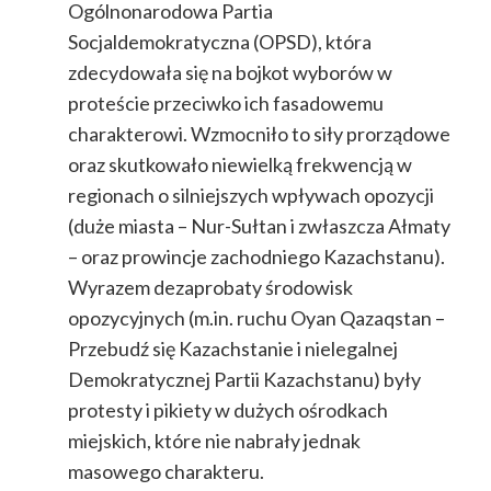
Ogólnonarodowa Partia
Socjaldemokratyczna (OPSD), która
zdecydowała się na bojkot wyborów w
proteście przeciwko ich fasadowemu
charakterowi. Wzmocniło to siły prorządowe
oraz skutkowało niewielką frekwencją w
regionach o silniejszych wpływach opozycji
(duże miasta – Nur-Sułtan i zwłaszcza Ałmaty
– oraz prowincje zachodniego Kazachstanu).
Wyrazem dezaprobaty środowisk
opozycyjnych (m.in. ruchu Oyan Qazaqstan –
Przebudź się Kazachstanie i nielegalnej
Demokratycznej Partii Kazachstanu) były
protesty i pikiety w dużych ośrodkach
miejskich, które nie nabrały jednak
masowego charakteru.