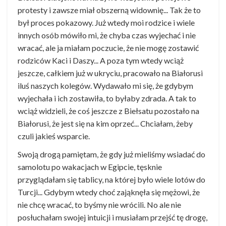
protesty i zawsze miał obszerną widownię... Tak że to
był proces pokazowy. Już wtedy moi rodzice i wiele
innych osób mówiło mi, że chyba czas wyjechać i nie
wracać, ale ja miałam poczucie, że nie mogę zostawić
rodziców Kaci i Daszy... A poza tym wtedy wciąż
jeszcze, całkiem już w ukryciu, pracowało na Białorusi
iluś naszych kolegów. Wydawało mi się, że gdybym
wyjechała i ich zostawiła, to byłaby zdrada. A tak to
wciąż widzieli, że coś jeszcze z Biełsatu pozostało na
Białorusi, że jest się na kim oprzeć... Chciałam, żeby
czuli jakieś wsparcie.
Swoją drogą pamiętam, że gdy już mieliśmy wsiadać do
samolotu po wakacjach w Egipcie, tęsknie
przyglądałam się tablicy, na której było wiele lotów do
Turcji... Gdybym wtedy choć zająknęła się mężowi, że
nie chcę wracać, to byśmy nie wrócili. No ale nie
posłuchałam swojej intuicji i musiałam przejść tę drogę,