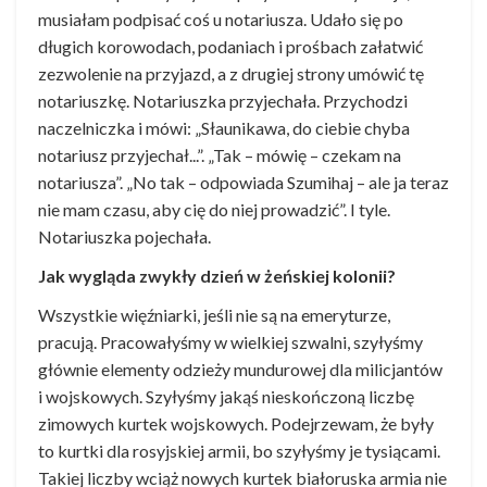
musiałam podpisać coś u notariusza. Udało się po
długich korowodach, podaniach i prośbach załatwić
zezwolenie na przyjazd, a z drugiej strony umówić tę
notariuszkę. Notariuszka przyjechała. Przychodzi
naczelniczka i mówi: „Słaunikawa, do ciebie chyba
notariusz przyjechał...”. „Tak – mówię – czekam na
notariusza”. „No tak – odpowiada Szumihaj – ale ja teraz
nie mam czasu, aby cię do niej prowadzić”. I tyle.
Notariuszka pojechała.
Jak wygląda zwykły dzień w żeńskiej kolonii?
Wszystkie więźniarki, jeśli nie są na emeryturze,
pracują. Pracowałyśmy w wielkiej szwalni, szyłyśmy
głównie elementy odzieży mundurowej dla milicjantów
i wojskowych. Szyłyśmy jakąś nieskończoną liczbę
zimowych kurtek wojskowych. Podejrzewam, że były
to kurtki dla rosyjskiej armii, bo szyłyśmy je tysiącami.
Takiej liczby wciąż nowych kurtek białoruska armia nie