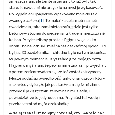
umieszczałam, ale tamte programy to już były tak
stare, że nawet mi nie przyszło na myśl je wykasować...
Po wypełnieniu papierów wpakowano mnie do tak
zwanego
stakanu
[1]
. To maleńka cela, metr na metr
dwadzieścia, taka zamknięta szafa, gdzie jest tylko
betonowy stopień do siedzenia i z trudem mieszczą się
kolana. Przylecieliśmy prosto z Egiptu, więc lekko
ubrani, bo na lotnisku miał na nas czekać mój ojciec... To
był już 30 października – chłodno było na tym betonie...
W pewnym momencie usłyszałam głos mojego męża.
Najpierw myślałam, że pewno mnie znalazł i przyjechał,
a potem zorientowałam się, że też został zatrzymany.
Muszę oddać sprawiedliwość funkcjonariuszowi, który
miał wtedy dyżur, że jak poskarżyłam się, iż mi zimno,
przyniósł jakiś ręcznik, żebym na nim usiadła, i
powiedział, że to jedyne, co ma. Przyniósł też wodę i
przekazał mi od męża czekoladkę.
A dalej czekał już kolejny rozdział, czyli Akreścina?