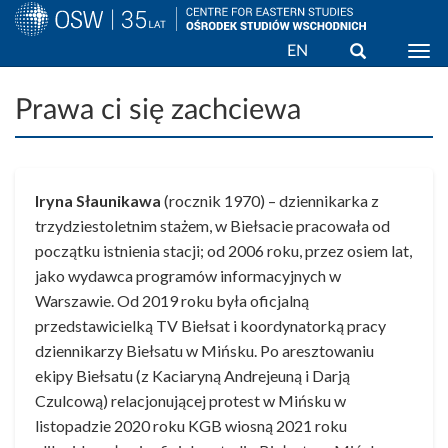
Wyszukaj
EN
Togg
Przejdź
do
Prawa ci się zachciewa
treści
Iryna Słaunikawa
(rocznik 1970) – dziennikarka z
trzydziestoletnim stażem, w Biełsacie pracowała od
początku istnienia stacji; od 2006 roku, przez osiem lat,
jako wydawca programów informacyjnych w
Warszawie. Od 2019 roku była oficjalną
przedstawicielką TV Biełsat i koordynatorką pracy
dziennikarzy Biełsatu w Mińsku. Po aresztowaniu
ekipy Biełsatu (z Kaciaryną Andrejeuną i Darją
Czulcową) relacjonującej protest w Mińsku w
listopadzie 2020 roku KGB wiosną 2021 roku