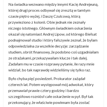
Na świadka wezwano między innymi Kacię Andrejeuną,
której drugi proces odbywał się zresztą w tamtym
czasie piętro wyżej, i Daszę Czulcową, którą
przywieziono z kolonii. Obie jednak nie zeznały
niczego istotnego. Głównym świadkiem oskarżenia
okazał się natomiast Andrej Lipow, od którego Biełsat
podnajmował studio i który fałszywie zeznał, że byłam
odpowiedzialna za wszelkie decyzje: zarządzanie
studiem, obrót finansowy, że podobno coś uzgadniałam
ze strażakami, przekazywałam klucze i tak dalej.
Zadałam mu w czasie rozprawy pytanie, ile razy mnie
widział, bo tak naprawdę widzieliśmy się tylko raz.
Było chyba pięć posiedzeń. Prokurator zażądał
czterech lat. Potem występował mój adwokat, który
przemawiał prawie cztery godziny i bardzo
szczegółowo rozniósł całe oskarżenie w pył. Był tak
przekonujący, że właściwie powinnam była zostać