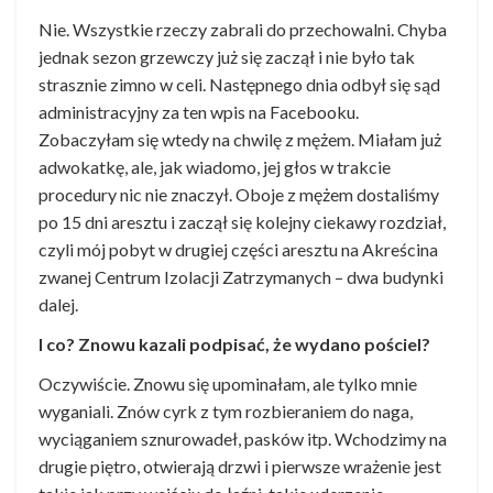
Nie. Wszystkie rzeczy zabrali do przechowalni. Chyba
jednak sezon grzewczy już się zaczął i nie było tak
strasznie zimno w celi. Następnego dnia odbył się sąd
administracyjny za ten wpis na Facebooku.
Zobaczyłam się wtedy na chwilę z mężem. Miałam już
adwokatkę, ale, jak wiadomo, jej głos w trakcie
procedury nic nie znaczył. Oboje z mężem dostaliśmy
po 15 dni aresztu i zaczął się kolejny ciekawy rozdział,
czyli mój pobyt w drugiej części aresztu na Akreścina
zwanej Centrum Izolacji Zatrzymanych – dwa budynki
dalej.
I co? Znowu kazali podpisać, że wydano pościel?
Oczywiście. Znowu się upominałam, ale tylko mnie
wyganiali. Znów cyrk z tym rozbieraniem do naga,
wyciąganiem sznurowadeł, pasków itp. Wchodzimy na
drugie piętro, otwierają drzwi i pierwsze wrażenie jest