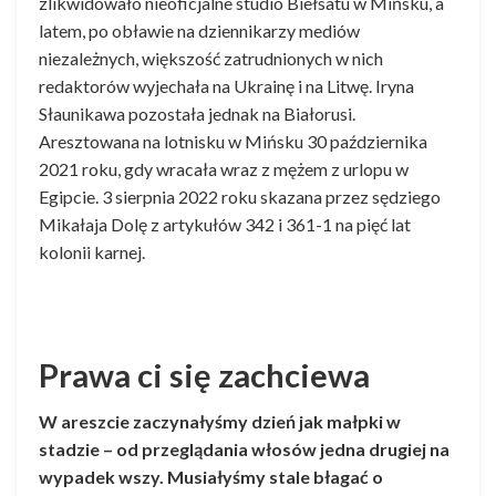
zlikwidowało nieoficjalne studio Biełsatu w Mińsku, a
latem, po obławie na dziennikarzy mediów
niezależnych, większość zatrudnionych w nich
redaktorów wyjechała na Ukrainę i na Litwę. Iryna
Słaunikawa pozostała jednak na Białorusi.
Aresztowana na lotnisku w Mińsku 30 października
2021 roku, gdy wracała wraz z mężem z urlopu w
Egipcie. 3 sierpnia 2022 roku skazana przez sędziego
Mikałaja Dolę z artykułów 342 i 361-1 na pięć lat
kolonii karnej.
Prawa ci się zachciewa
W areszcie zaczynałyśmy dzień jak małpki w
stadzie – od przeglądania włosów jedna drugiej na
wypadek wszy. Musiałyśmy stale błagać o