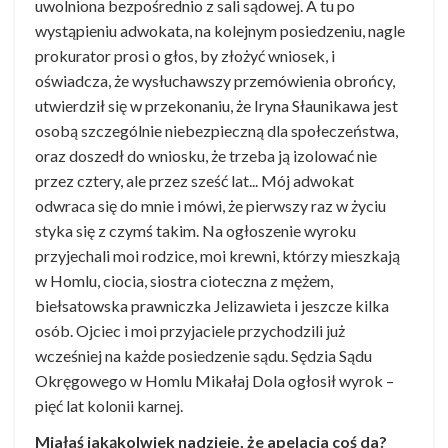
uwolniona bezpośrednio z sali sądowej. A tu po
wystąpieniu adwokata, na kolejnym posiedzeniu, nagle
prokurator prosi o głos, by złożyć wniosek, i
oświadcza, że wysłuchawszy przemówienia obrońcy,
utwierdził się w przekonaniu, że Iryna Słaunikawa jest
osobą szczególnie niebezpieczną dla społeczeństwa,
oraz doszedł do wniosku, że trzeba ją izolować nie
przez cztery, ale przez sześć lat... Mój adwokat
odwraca się do mnie i mówi, że pierwszy raz w życiu
styka się z czymś takim. Na ogłoszenie wyroku
przyjechali moi rodzice, moi krewni, którzy mieszkają
w Homlu, ciocia, siostra cioteczna z mężem,
biełsatowska prawniczka Jelizawieta i jeszcze kilka
osób. Ojciec i moi przyjaciele przychodzili już
wcześniej na każde posiedzenie sądu. Sędzia Sądu
Okręgowego w Homlu Mikałaj Dola ogłosił wyrok –
pięć lat kolonii karnej.
Miałaś jakąkolwiek nadzieję, że apelacja coś da?