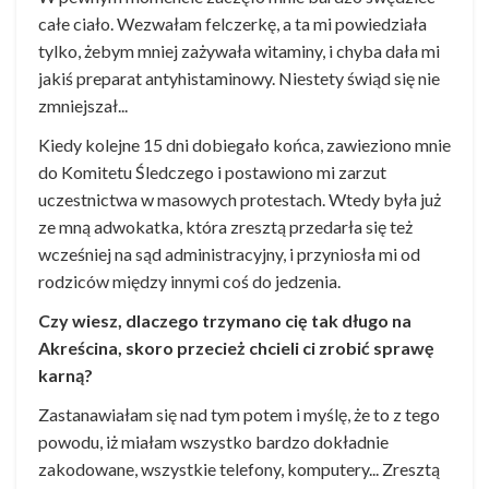
całe ciało. Wezwałam felczerkę, a ta mi powiedziała
tylko, żebym mniej zażywała witaminy, i chyba dała mi
jakiś preparat antyhistaminowy. Niestety świąd się nie
zmniejszał...
Kiedy kolejne 15 dni dobiegało końca, zawieziono mnie
do Komitetu Śledczego i postawiono mi zarzut
uczestnictwa w masowych protestach. Wtedy była już
ze mną adwokatka, która zresztą przedarła się też
wcześniej na sąd administracyjny, i przyniosła mi od
rodziców między innymi coś do jedzenia.
Czy wiesz, dlaczego trzymano cię tak długo na
Akreścina, skoro przecież chcieli ci zrobić sprawę
karną?
Zastanawiałam się nad tym potem i myślę, że to z tego
powodu, iż miałam wszystko bardzo dokładnie
zakodowane, wszystkie telefony, komputery... Zresztą