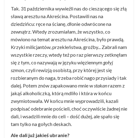
Tak. 31 października wywieźli nas do cieszącego się złą
sławą aresztu na Akreścina. Postawili nas na
dziedzińcu: ręce na ścianę, dłonie odwrócone na
zewnątrz. Wtedy zrozumiałam, że wszystko, co
mówiono na temat aresztu na Akreścina, było prawdą.
Krzyki milicjantów, przekleństwa, groźby... Zabrali nam
wszystkie rzeczy, wtedy też po raz pierwszy zetknęłam
się z tym, co nazywają w języku więziennym
gołyj
szmon
, czyli rewizją osobistą, przy której jest się
rozbieranym do naga, trzeba robić nago przysiady i tak
dalej. Potem znów zapakowano mnie w
stakan
razem z
jakąś alkoholiczką, którą mdliło i która w końcu
zwymiotowała. W końcu mnie wyprowadzili, kazali
podpisać odebranie pościeli, choć oczywiście żadnej nie
dali, i wsadzili mnie do celi – dość dużej, ale spało się
tam tylko na gołych deskach.
Ale dali już jakieś ubranie?