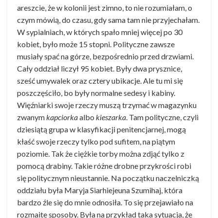
areszcie, że w kolonii jest zimno, to nie rozumiałam, o
czym mówią, do czasu, gdy sama tam nie przyjechałam.
W sypialniach, w których spało mniej więcej po 30
kobiet, było może 15 stopni. Polityczne zawsze
musiały spać na górze, bezpośrednio przed drzwiami.
Cały oddział liczył 95 kobiet. Były dwa prysznice,
sześć umywalek oraz cztery ubikacje. Ale tu mi się
poszczęściło, bo były normalne sedesy i kabiny.
Więźniarki swoje rzeczy muszą trzymać w magazynku
zwanym
kapciorka
albo
kieszarka
. Tam polityczne, czyli
dziesiątą grupa w klasyfikacji penitencjarnej, mogą
kłaść swoje rzeczy tylko pod sufitem, na piątym
poziomie. Tak że ciężkie torby można zdjąć tylko z
pomocą drabiny. Takie różne drobne przykrości robi
się politycznym nieustannie. Na początku naczelniczką
oddziału była Maryja Siarhiejeuna Szumihaj, która
bardzo źle się do mnie odnosiła. To się przejawiało na
rozmaite sposoby. Była na przykład taka sytuacja, że