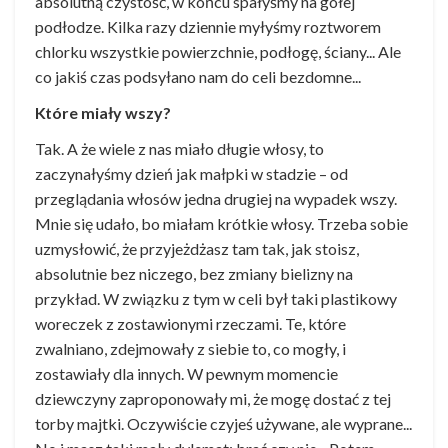
absolutną czystość, w końcu spałyśmy na gołej
podłodze. Kilka razy dziennie myłyśmy roztworem
chlorku wszystkie powierzchnie, podłogę, ściany... Ale
co jakiś czas podsyłano nam do celi bezdomne...
Które miały wszy?
Tak. A że wiele z nas miało długie włosy, to
zaczynałyśmy dzień jak małpki w stadzie – od
przeglądania włosów jedna drugiej na wypadek wszy.
Mnie się udało, bo miałam krótkie włosy. Trzeba sobie
uzmysłowić, że przyjeżdżasz tam tak, jak stoisz,
absolutnie bez niczego, bez zmiany bielizny na
przykład. W związku z tym w celi był taki plastikowy
woreczek z zostawionymi rzeczami. Te, które
zwalniano, zdejmowały z siebie to, co mogły, i
zostawiały dla innych. W pewnym momencie
dziewczyny zaproponowały mi, że mogę dostać z tej
torby majtki. Oczywiście czyjeś używane, ale wyprane...