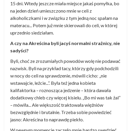
15 dni. Wtedy jeszcze miała miejsce jakaś pomyłka, bo
na jeden dzień umieszczono mnie w celi z
alkoholiczkami i w związku z tym jedną noc spałam na
materacu... Potem już mnie skierowali do celi, w której
uprzednio siedziałam.
A czy na Akreścina byli jacyś normalni strażnicy, nie
sadyści?
Byli, choć ze zrozumiałych powodów wolę nie podawać
nazwisk. Byli na przykład tacy, którzy gdy podchodzili
w nocy do celi na sprawdzenie, mówili cicho: „nie
wstawajcie, leżcie...”. Była też jedna kobieta
kalifaktorka – roznosząca jedzenie – która dawała
dodatkowy chleb czy więcej kisielu. „Bo mi was tak żal”
– mówiła... Ale większość traktowała więźniów
bezwzględnie i brutalnie. Trzeba sobie powiedzieć
jasno: Akreścina to naprawdę piekło.
W pewnym momencie zaczęło mnie bardzo swędzieć