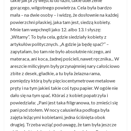
takie jak przy wejściu do łaźni, takie uderzenie
gorącego, wilgotnego powietrza. Cela była bardzo
mała – na dwie osoby – i widzę, że dosłownie na każdej
powierzchni płaskiej, jaka tam jest, siedzą kobiety.
Mnie tam wepchnęli jako 12. albo 13. I słyszę:
„Witamy”. To była cela, gdzie siedziały kobiety z
artykułów politycznych. „A gdzie ja będę spać?” –
zapytałam, bo tam nie było absolutnie niczego, ani
materaca, ani koca, żadnej pościeli, nawet ręcznika... W
areszcie milicyjnym były przynajmniej nary całościowo
zbite z desek, gładkie, a tu była żelazna rama,
pomiędzy którą były pięciocentymetrowe metalowe
pręty i na tym jakieś takie coś typu papier. W ogóle nie
dało się na tym spać. Któraś z kobiet popatrzyła i
powiedziała: „Pani jest taka filigranowa, to zmieści się
pani pod stołem. W nocy calusieńka podłoga była
zajęta leżącymi kobietami, jedna ściśnięta obok
drugiej. Trzeba wziąć pod uwagę, że tam była jeszcze