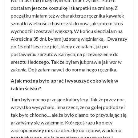
No i masz taki mały dylemat: brać czy nie... Potem
dostałam jeszcze koszulkę i skarpetki na zmianę. Z
początku miałam też w charakterze ręcznika kawałek
szmatki wielkości chusteczki do nosa, ale potem ktoś
wychodził i zostawił większą. W końcu siedziałam na
Akreścina 35 dni, byłam już starą więźniarką... Dwa razy
po 15 dni i jeszcze pięć, kiedy czekałam, już po
postawieniu zarzutów karnych, na przewiezienie do
aresztu śledczego. Tak że byłam już prawie jak
wor w
zakonie.
Dojrzałam nawet do normalnego ręcznika.
A jak można było uprać i wysuszyć cokolwiek w
takim ścisku?
Tam były mocno grzejące kaloryfery. Tak że przez noc
wszystko wysychało. Inna rzecz, że na gołej podłodze i
tak było chłodno..., ale że było ciasno, to przytulając się,
grzałyśmy się wzajemnie. Któregoś razu kobiety
zaproponowały mi szczoteczkę do zębów, wiadomo,
że też używaną, ale ja ją mydłem wyszorowałam i