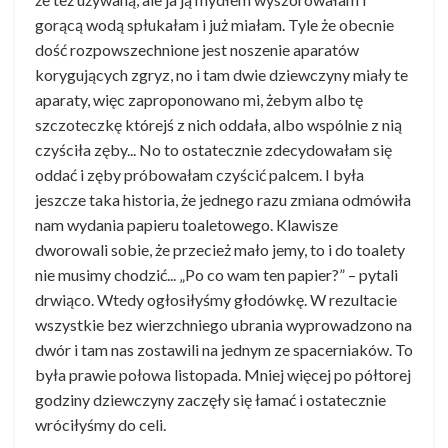
gorącą wodą spłukałam i już miałam. Tyle że obecnie
dość rozpowszechnione jest noszenie aparatów
korygujących zgryz, no i tam dwie dziewczyny miały te
aparaty, więc zaproponowano mi, żebym albo tę
szczoteczkę którejś z nich oddała, albo wspólnie z nią
czyściła zęby... No to ostatecznie zdecydowałam się
oddać i zęby próbowałam czyścić palcem. I była
jeszcze taka historia, że jednego razu zmiana odmówiła
nam wydania papieru toaletowego. Klawisze
dworowali sobie, że przecież mało jemy, to i do toalety
nie musimy chodzić... „Po co wam ten papier?” – pytali
drwiąco. Wtedy ogłosiłyśmy głodówkę. W rezultacie
wszystkie bez wierzchniego ubrania wyprowadzono na
dwór i tam nas zostawili na jednym ze spacerniaków. To
była prawie połowa listopada. Mniej więcej po półtorej
godziny dziewczyny zaczęły się łamać i ostatecznie
wróciłyśmy do celi.