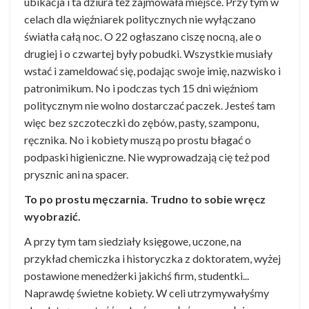
ubikacja i ta dziura też zajmowała miejsce. Przy tym w
celach dla więźniarek politycznych nie wyłączano
światła całą noc. O 22 ogłaszano ciszę nocną, ale o
drugiej i o czwartej były pobudki. Wszystkie musiały
wstać i zameldować się, podając swoje imię, nazwisko i
patronimikum. No i podczas tych 15 dni więźniom
politycznym nie wolno dostarczać paczek. Jesteś tam
więc bez szczoteczki do zębów, pasty, szamponu,
ręcznika. No i kobiety muszą po prostu błagać o
podpaski higieniczne. Nie wyprowadzają cię też pod
prysznic ani na spacer.
To po prostu męczarnia. Trudno to sobie wręcz
wyobrazić.
A przy tym tam siedziały księgowe, uczone, na
przykład chemiczka i historyczka z doktoratem, wyżej
postawione menedżerki jakichś firm, studentki...
Naprawdę świetne kobiety. W celi utrzymywałyśmy