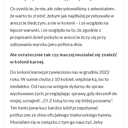
Oczywiście, że nie, ale zdecydowaliśmy z adwokatem,
że warto to zrobić, żebym jak najdłużej przebywała w
areszcie śledczym, a nie w kolonii – i ze względu na
lepsze warunki, i ze względu na to, że zgodnie z
przepisami dzień pobytu w areszcie liczy się przy
odbywaniu wyroku jako półtora dnia.
Ale ostatecznie tak czy inaczej musiałaś się znaleźć
w kolonii karnej.
Do kolonii karnej przywieziono nas w grudniu 2022
roku. W sumie chyba z 10 kobiet, więźniarką, bo to
niedaleko. Od razu na wstępie dyżurny do spraw
wychowawczych, przeglądając sprawy, gdy doszedł do
mojej, oznajmił: „O! Z tobą to my się bliżej poznamy”.
Ten funkcjonariusz bardzo lubił przepytywać
polityczne ze słów oficjalnego białoruskiego hymnu.
Musiałam się w związku z tym go nauczyć, żeby