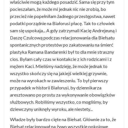
właściwie mogą każdego posadzić. Sama się przy tym
pocieszałam, że może mi jednak nic nie zrobią, bo
przecież nie popełniłam żadnego przestępstwa, nawet
podatki porządnie na Białorusi płacę. Tak to człowiek
sam się uspokaja... A gdy zatrzymali Kacię Andrejeuną i
Daszę Czulcową podczas relacjonowania dla Biełsatu
spontanicznych protestów po zakatowaniu na śmierć
plastyka Ramana Bandarenki był to dla mnie straszny
cios. Byłam cały czas w kontakcie z ich rodzicami i z
mężem Kaci. Mieliśmy nadzieję, że może jednak to
wszystko skończy się na jakiejś wielkiej grzywnie,
może na wyrokach w zawieszeniu. To był pierwszy
przypadek w historii Białorusi, by dziennikarza
aresztowano po prostu za wykonywanie obowiązków
służbowych. Robiliśmy wszystko, co mogliśmy, by
dziewczyny uniknęły wyroku, ale niestety...
Władze były bardzo cięte na Biełsat. Głównie za to, że
Biełsat relacjonował na żywo wszystkie pokojowe