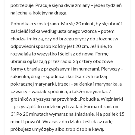
potrzebuje. Pracuje się na dwie zmiany – jeden tydzień
na jedną, a kolejny na drugą.
Pobudka o szóstej rano. Ma się 20 minut, by się ubrać i
zaścielić łóżka według ustalonego wzorca – potem
chodzą i mierzą, czy od brzegu pryczy do złożonej w
odpowiedni sposób kołdry jest 20 cm. Jeśli nie, to
rozwalają to wszystko i ścielisz od nowa. Formę
ubrania ogłaszają przez radio. Są cztery obozowe
formy ubrania z przypisanymi im numerami. Pierwszy –
sukienka, drugi – spódnica i kurtka, czyli rodzaj
pokracznej marynarki, trzeci – sukienka i marynarka, a
czwarty – waciak, spódnica, a także marynarka. Z
głośników słyszysz na przykład: „Pobudka. Więźniarki
– przystąpić do codziennych zadań. Forma ubrania nr
3”. Po 20 minutach wymarsz na śniadanie. Na posiłek 15
minut i powrót. Wracasz do działu. Jeśli dasz radę,
próbujesz umyć zęby albo zrobić sobie kawę.