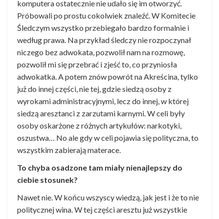
komputera ostatecznie nie udało się im otworzyć.
Próbowali po prostu cokolwiek znaleźć. W Komitecie
Śledczym wszystko przebiegało bardzo formalnie i
według prawa. Na przykład śledczy nie rozpoczynał
niczego bez adwokata, pozwolił nam na rozmowę,
pozwolił mi się przebrać i zjeść to, co przyniosła
adwokatka. A potem znów powrót na Akreścina, tylko
już do innej części, nie tej, gdzie siedzą osoby z
wyrokami administracyjnymi, lecz do innej, w której
siedzą aresztanci z zarzutami karnymi. W celi były
osoby oskarżone z różnych artykułów: narkotyki,
oszustwa… No ale gdy w celi pojawia się polityczna, to
wszystkim zabierają materace.
To chyba osadzone tam miały nienajlepszy do
ciebie stosunek?
Nawet nie. W końcu wszyscy wiedzą, jak jest i że to nie
politycznej wina. W tej części aresztu już wszystkie