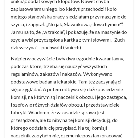
uniknąć dodatkowych kłopotów. Nawet chyba
zaplusowałam u niego, bo kiedyś przechodził koło
mojego stanowiska pracy, siedziałam przy maszynie do
szycia, i zapytał: „No jak, Sławnikowa, słowa hymnu?”.
Ja mu na to, że „w trakcie”, i pokazuję, że na maszynie do
szycia wisi przyczepiona kartka z tymi słowami. „Zuch
dziewczyna” – pochwalił (śmiech).
Najpierw oczywiście były dwa tygodnie kwarantanny,
podczas której trzeba się nauczyć wszystkich
regulaminów, zakazów i nakazów. Wykonywano
podstawowe badania lekarskie. Tam też zaczynają ci
się przyglądać. A potem odbywa się duże posiedzenie
komisji, na którym są i naczelnik obozu, i jego zastępca,
i szefowie różnych działów obozu, i przedstawiciele
fabryki. Wiadomo, że w zasadzie sprawa jest
przesądzona, ale to niby na tej komisji decydują, do
którego oddziału cię przypisać. Na tej komisji
naczelnik zapytał mnie, czemu nie poszłam pracować