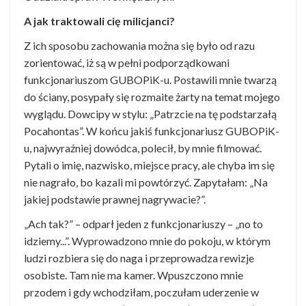
A jak traktowali cię milicjanci?
Z ich sposobu zachowania można się było od razu
zorientować, iż są w pełni podporządkowani
funkcjonariuszom GUBOPiK-u. Postawili mnie twarzą
do ściany, posypały się rozmaite żarty na temat mojego
wyglądu. Dowcipy w stylu: „Patrzcie na tę podstarzałą
Pocahontas”. W końcu jakiś funkcjonariusz GUBOPiK-
u, najwyraźniej dowódca, polecił, by mnie filmować.
Pytali o imię, nazwisko, miejsce pracy, ale chyba im się
nie nagrało, bo kazali mi powtórzyć. Zapytałam: „Na
jakiej podstawie prawnej nagrywacie?”.
„Ach tak?” – odparł jeden z funkcjonariuszy – „no to
idziemy...”. Wyprowadzono mnie do pokoju, w którym
ludzi rozbiera się do naga i przeprowadza rewizje
osobiste. Tam nie ma kamer. Wpuszczono mnie
przodem i gdy wchodziłam, poczułam uderzenie w