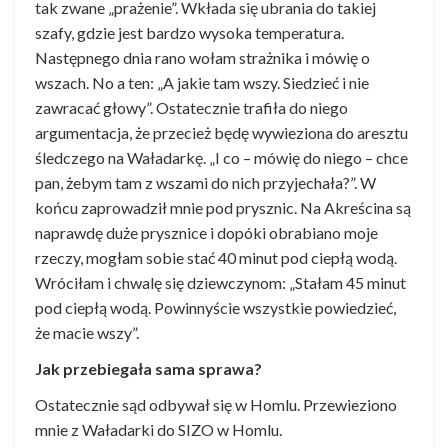
tak zwane „prażenie”. Wkłada się ubrania do takiej
szafy, gdzie jest bardzo wysoka temperatura.
Następnego dnia rano wołam strażnika i mówię o
wszach. No a ten: „A jakie tam wszy. Siedzieć i nie
zawracać głowy”. Ostatecznie trafiła do niego
argumentacja, że przecież będę wywieziona do aresztu
śledczego na Waładarkę. „I co – mówię do niego – chce
pan, żebym tam z wszami do nich przyjechała?”. W
końcu zaprowadził mnie pod prysznic. Na Akreścina są
naprawdę duże prysznice i dopóki obrabiano moje
rzeczy, mogłam sobie stać 40 minut pod ciepłą wodą.
Wróciłam i chwalę się dziewczynom: „Stałam 45 minut
pod ciepłą wodą. Powinnyście wszystkie powiedzieć,
że macie wszy”.
Jak przebiegała sama sprawa?
Ostatecznie sąd odbywał się w Homlu. Przewieziono
mnie z Waładarki do SIZO w Homlu.