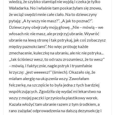
wiedzą, że szybko stamtąd nie wyjdą i czeka je tylko
Waładarka. No i właśnie tam poskarżyłam się znowu,
że wciąż swędzi mnie całe ciało. Na to dziewczyny
pytają: „A ty wszy nie masz?”. „A jak to poznać?”.
Dziewczyny obejrzały moją głowę. „Nie – mówią – we
włosach nic nie masz, ale przejrzyj ubranie. Wywróć
ubranie na lewą stronę i tak pstrykaj, jak coś zobaczysz
między paznokciami”. No więc próbuję każde
zmechacenie, kuleczkę na ubraniu, ale nic nie pstryka...
„Jak ściśniesz wesz, to od razu zrozumiesz, że to wesz”
– mówią. I faktycznie, nagle pstryk i tryumfalnie
krzyczę: „jest weeeesz!” (śmiech). Okazało się, że
miałam alergię na ukąszenia wszy. Zawołałam
felczerkę, na szczęście to była jedna z tych bardziej
współczujących. Zgodziła się wydać mi lekarstwo na
wszy z mojej paczki i przyniosła plastikowy worek.
Kazała włożyć tam ubranie razem z tym środkiem, a
rano zażądać odprowadzenia na dalszą dezynsekcję i