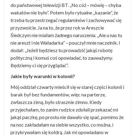
do państwowej telewizji BT. „No cóż – mówię – chyba
wakatów nie było”. Potem było rytualne „kazanie”, że
trzeba tu przestrzegać regulaminów i zachowywać się
przyzwoicie. Ja na to, że przez rok w Areszcie
Śledczym nie miałam żadnego naruszenia. „Ale u nas tu
nie areszt i nie Waładarka” – pouczył mnie naczelnik. I
dodał: „Jeżeli będziesz tu prowadzić jakąś robotę
polityczną i komuś coś opowiadać, to zauważymy.
Będziemy ci się przyglądać”.
Jakie były warunki w kolonii?
Mój oddział czwarty mieścił się w starej części kolonii i
barak był bez fundamentów, więc na parterze,
zwłaszcza zimą, było strasznie zimno. Kiedy
przyjechałam, to zanim rodzice zdołali przekazać mi
jakąś paczkę, po prostu nie dawało się spać, pomimo że
na noc zakładałam na siebie wszystko, co można, i
przykrywałam się kołdrą. Jak mi opowiadano w