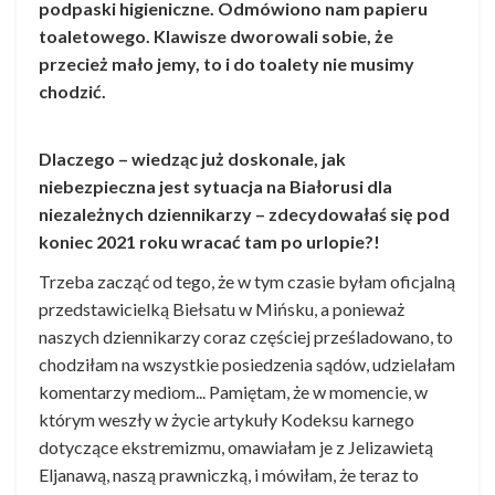
podpaski higieniczne. Odmówiono nam papieru
toaletowego. Klawisze dworowali sobie, że
przecież mało jemy, to i do toalety nie musimy
chodzić.
Dlaczego – wiedząc już doskonale, jak
niebezpieczna jest sytuacja na Białorusi dla
niezależnych dziennikarzy – zdecydowałaś się pod
koniec 2021 roku wracać tam po urlopie?!
Trzeba zacząć od tego, że w tym czasie byłam oficjalną
przedstawicielką Biełsatu w Mińsku, a ponieważ
naszych dziennikarzy coraz częściej prześladowano, to
chodziłam na wszystkie posiedzenia sądów, udzielałam
komentarzy mediom... Pamiętam, że w momencie, w
którym weszły w życie artykuły Kodeksu karnego
dotyczące ekstremizmu, omawiałam je z Jelizawietą
Eljanawą, naszą prawniczką, i mówiłam, że teraz to