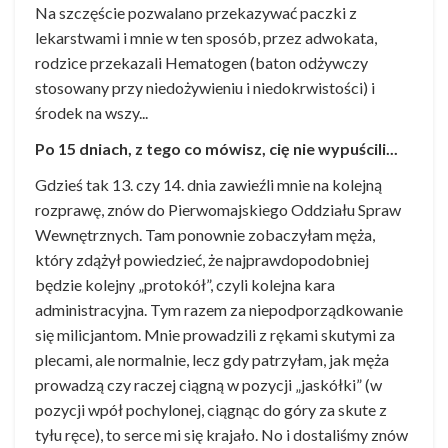
Na szczęście pozwalano przekazywać paczki z
lekarstwami i mnie w ten sposób, przez adwokata,
rodzice przekazali Hematogen (baton odżywczy
stosowany przy niedożywieniu i niedokrwistości) i
środek na wszy...
Po 15 dniach, z tego co mówisz, cię nie wypuścili...
Gdzieś tak 13. czy 14. dnia zawieźli mnie na kolejną
rozprawę, znów do Pierwomajskiego Oddziału Spraw
Wewnętrznych. Tam ponownie zobaczyłam męża,
który zdążył powiedzieć, że najprawdopodobniej
będzie kolejny „protokół”, czyli kolejna kara
administracyjna. Tym razem za niepodporządkowanie
się milicjantom. Mnie prowadzili z rękami skutymi za
plecami, ale normalnie, lecz gdy patrzyłam, jak męża
prowadzą czy raczej ciągną w pozycji „jaskółki” (w
pozycji wpół pochylonej, ciągnąc do góry za skute z
tyłu ręce), to serce mi się krajało. No i dostaliśmy znów