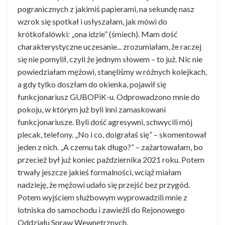
pogranicznych z jakimiś papierami, na sekundę nasz
wzrok się spotkał i usłyszałam, jak mówi do
krótkofalówki: „ona idzie” (śmiech). Mam dość
charakterystyczne uczesanie... zrozumiałam, że raczej
się nie pomylił, czyli że jednym słowem – to już. Nic nie
powiedziałam mężowi, stanęliśmy w różnych kolejkach,
a gdy tylko doszłam do okienka, pojawił się
funkcjonariusz GUBOPiK-u. Odprowadzono mnie do
pokoju, w którym już byli inni zamaskowani
funkcjonariusze. Byli dość agresywni, schwycili mój
plecak, telefony. „No i co, doigrałaś się” – skomentował
jeden z nich. „A czemu tak długo?” – zażartowałam, bo
przecież był już koniec października 2021 roku. Potem
trwały jeszcze jakieś formalności, wciąż miałam
nadzieję, że mężowi udało się przejść bez przygód.
Potem wyjściem służbowym wyprowadzili mnie z
lotniska do samochodu i zawieźli do Rejonowego
Oddziału Spraw Wewnętrznych.