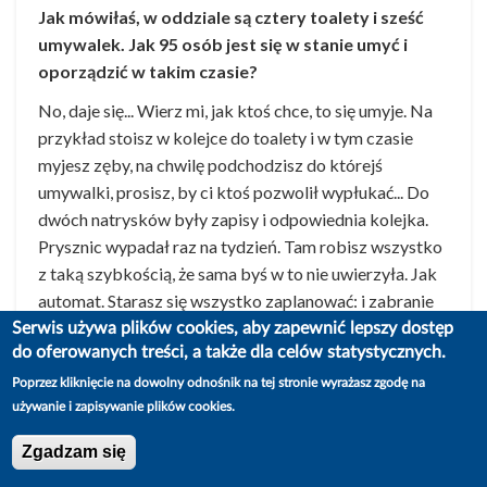
Jak mówiłaś, w oddziale są cztery toalety i sześć
umywalek. Jak 95 osób jest się w stanie umyć i
oporządzić w takim czasie?
No, daje się... Wierz mi, jak ktoś chce, to się umyje. Na
przykład stoisz w kolejce do toalety i w tym czasie
myjesz zęby, na chwilę podchodzisz do którejś
umywalki, prosisz, by ci ktoś pozwolił wypłukać... Do
dwóch natrysków były zapisy i odpowiednia kolejka.
Prysznic wypadał raz na tydzień. Tam robisz wszystko
z taką szybkością, że sama byś w to nie uwierzyła. Jak
automat. Starasz się wszystko zaplanować: i zabranie
rzeczy z
kieszarki
, i włożenie ich z powrotem, i
Serwis używa plików cookies, aby zapewnić lepszy dostęp
do oferowanych treści, a także dla celów statystycznych.
włączenie czajnika, i napisanie choć kawałka listu. Jak
coś ci ten plan zakłóci, to wszystko leci na twarz...
Poprzez kliknięcie na dowolny odnośnik na tej stronie wyrażasz zgodę na
używanie i zapisywanie plików cookies.
O 7.00 apel. Cała kolonia stoi na zewnątrz i jest
sprawdzana po nazwisku. Funkcjonariusze przechodzą
Zgadzam się
z listami wzdłuż szeregów, wyczytują nazwiska, a ty