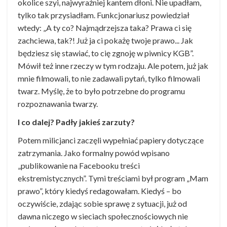
okolice szyi, najwyraźniej kantem dłoni. Nie upadłam,
tylko tak przysiadłam. Funkcjonariusz powiedział
wtedy: „A ty co? Najmądrzejsza taka? Prawa ci się
zachciewa, tak?! Już ja ci pokażę twoje prawo... Jak
będziesz się stawiać, to cię zgnoję w piwnicy KGB”.
Mówił też inne rzeczy w tym rodzaju. Ale potem, już jak
mnie filmowali, to nie zadawali pytań, tylko filmowali
twarz. Myślę, że to było potrzebne do programu
rozpoznawania twarzy.
I co dalej? Padły jakieś zarzuty?
Potem milicjanci zaczęli wypełniać papiery dotyczące
zatrzymania. Jako formalny powód wpisano
„publikowanie na Facebooku treści
ekstremistycznych”. Tymi treściami był program „Mam
prawo”, który kiedyś redagowałam. Kiedyś – bo
oczywiście, zdając sobie sprawę z sytuacji, już od
dawna niczego w sieciach społecznościowych nie