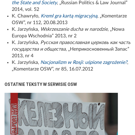
the State and Society
, „
Russian Politics & Law Journal”
2014, vol. 52
K. Chawryło,
Kreml gra kartą migracyjną
, „Komentarze
OSW”, nr 112, 20.08.2013
K. Jarzyńska,
Wskrzeszanie ducha w narodzie
, „Nowa
Europa Wschodnia” 2013, nr 2
K
.
Jarzy
ń
ska
,
Русская православная церковь как часть
государства и общества
, „Неприкосновенный Запас”
2013,
nr
4
K. Jarzyńska,
Nacjonalizm w Rosji: uśpione zagrożenie?
,
„Komentarze OSW”, nr 85, 16.07.2012
OSTATNIE TEKSTY W SERWISIE OSW