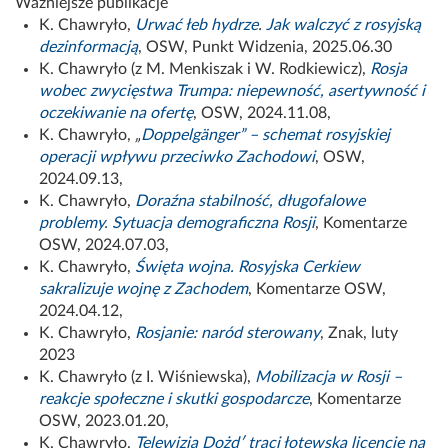
Ważniejsze publikacje
K. Chawryło,
Urwać łeb hydrze
.
Jak walczyć z rosyjską
dezinformacją
, OSW, Punkt Widzenia, 2025.06.30
K. Chawryło (z M. Menkiszak i W. Rodkiewicz),
Rosja
wobec zwycięstwa Trumpa: niepewność, asertywność i
oczekiwanie na ofertę
, OSW, 2024.11.08,
K. Chawryło,
„
Doppelgänger” – schemat rosyjskiej
operacji wpływu przeciwko Zachodowi
, OSW,
2024.09.13,
K. Chawryło,
Doraźna stabilność, długofalowe
problemy. Sytuacja demograficzna Rosji
, Komentarze
OSW, 2024.07.03,
K. Chawryło,
Święta wojna. Rosyjska Cerkiew
sakralizuje wojnę z Zachodem
, Komentarze OSW,
2024.04.12,
K. Chawryło,
Rosjanie: naród sterowany
, Znak, luty
2023
K. Chawryło (z I. Wiśniewska),
Mobilizacja w Rosji –
reakcje społeczne i skutki gospodarcze
, Komentarze
OSW, 2023.01.20,
K. Chawryło,
Telewizja Dożdʹ traci łotewską licencję na