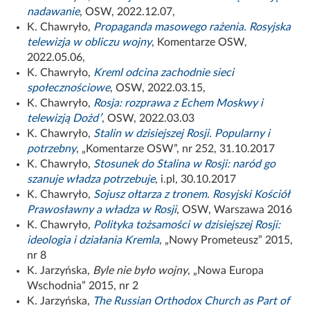
nadawanie
, OSW, 2022.12.07,
K. Chawryło,
Propaganda masowego rażenia. Rosyjska
telewizja w obliczu wojny
, Komentarze OSW,
2022.05.06,
K. Chawryło,
Kreml odcina zachodnie sieci
społecznościowe
, OSW, 2022.03.15,
K. Chawryło,
Rosja: rozprawa z Echem Moskwy i
telewizją Dożdʹ
, OSW, 2022.03.03
K. Chawryło,
Stalin w dzisiejszej Rosji. Popularny i
potrzebny
, „Komentarze OSW”, nr 252, 31.10.2017
K. Chawryło,
Stosunek do Stalina w Rosji: naród go
szanuje władza potrzebuje
, i.pl, 30.10.2017
K. Chawryło,
Sojusz ołtarza z tronem. Rosyjski Kościół
Prawosławny a władza w Rosji
, OSW, Warszawa 2016
K. Chawryło,
Polityka tożsamości w dzisiejszej Rosji:
ideologia i działania Kremla
, „Nowy Prometeusz” 2015,
nr 8
K. Jarzyńska,
Byle nie było wojny
, „Nowa Europa
Wschodnia” 2015, nr 2
K. Jarzyńska,
The Russian Orthodox Church as Part of