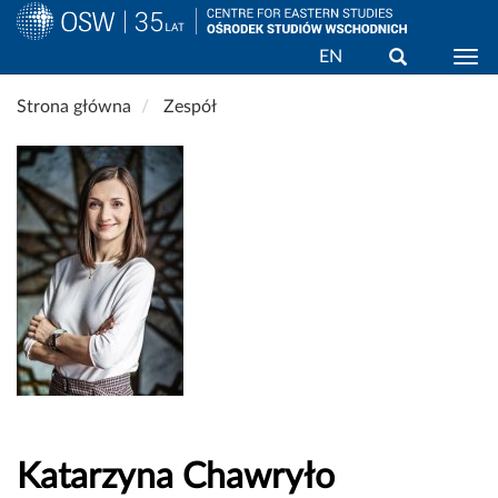
Wyszukaj
EN
Togg
Przejdź
Strona główna
Zespół
do
treści
Katarzyna Chawryło