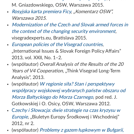
M. Gniazdowskiego, OSW, Warszawa 2015
.
Rosyjska karta premiera Ficy
,
„Komentarz OSW”,
Warszawa 2015.
Modernization of the Czech and Slovak armed forces in
the context of the changing security environment
,
visegradexperts.eu, Bratislava 2015.
European policies of the Visegrad countries
,
„International Issues & Slovak Foreign Policy Affairs”
2013, vol. XXII, No. 1–2.
(współautor)
Overall Analysis of the Results of the 20
Years of V4 Cooperation
, „Think Visegrad Long-Term
Analysis”, 2013.
(współautor)
W regionie siła? Stan i perspektywy
współpracy wojskowej wybranych państw obszaru od
Morza Bałtyckiego do Morza Czarnego
, pod red. J.
Gotkowskiej i O. Osicy, OSW, Warszawa 2012.
C
zechy i Słowacja: dwie strategie na czas kryzysu w
Europie
, „Biuletyn Europy Środkowej i Wschodniej”
2012, nr 2.
(współautor)
Problemy z gazem łupkowym w Bułgarii,