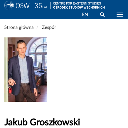
Wyszukaj
EN
Togg
Przejdź
Strona główna
Zespół
do
treści
Jakub Groszkowski