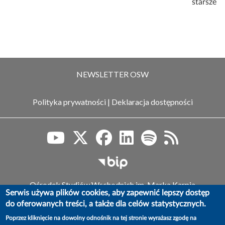
Następna
starsze
NEWSLETTER OSW
Polityka prywatności
|
Deklaracja dostępności
Biuletyn Informacji Publiczn
Ośrodek Studiów Wschodnich im. Marka Karpia
Serwis używa plików cookies, aby zapewnić lepszy dostęp
ul. Koszykowa 6a, 00-564 Warszawa,
do oferowanych treści, a także dla celów statystycznych.
tel.: (+48) 22 525 80 00, faks: (+48) 22 525 80 40
e-mail: info@osw.waw.pl
Poprzez kliknięcie na dowolny odnośnik na tej stronie wyrażasz zgodę na