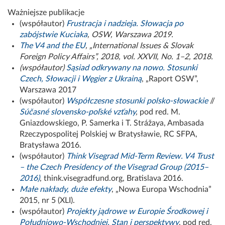
Ważniejsze publikacje
(współautor)
Frustracja i nadzieja. Słowacja po
zabójstwie Kuciaka
, OSW, Warszawa 2019.
The V4 and the E
U
,
„International Issues & Slovak
Foreign Policy Affairs”, 2018, vol. XXVII, No. 1–2, 2018.
(współautor)
Sąsiad odkrywany na nowo.
Stosunki
Czech, Słowacji i Węgier z Ukrainą
, „Raport OSW”,
Warszawa 2017
(współautor)
Współczesne stosunki polsko-słowackie
//
Súčasné slovensko-poľské vzťahy
,
pod red. M.
Gniazdowskiego, P. Samerka i T. Strážaya, Ambasada
Rzeczypospolitej Polskiej w Bratysławie, RC SFPA,
Bratysława 2016.
(współautor)
Think Visegrad Mid-Term Review. V4 Trust
– the Czech Presidency of the Visegrad Group (2015–
2016)
, think.visegradfund.org, Bratislava 2016.
Małe nakłady, duże efekty
, „Nowa Europa Wschodnia”
2015, nr 5 (XLI).
(współautor)
Projekty jądrowe w Europie Środkowej i
Południowo-Wschodniej. Stan i perspektywy
, pod red.