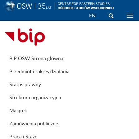
Wyszukaj
EN
Togg
Przejdź
Biuletyn Informacji Publicznej
do
treści
BIP OSW Strona główna
BIP
Menu
Przedmiot i zakres działania
Status prawny
Struktura organizacyjna
Majątek
Zamówienia publiczne
Praca i Staże