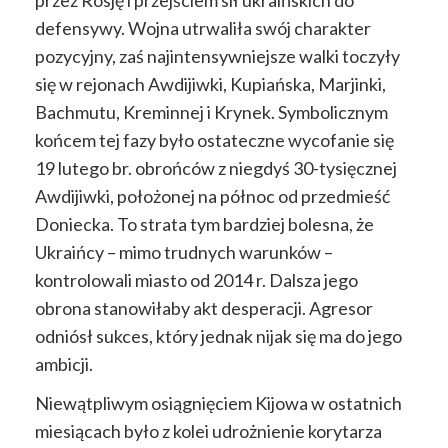
defensywy. Wojna utrwaliła swój charakter
pozycyjny, zaś najintensywniejsze walki toczyły
się w rejonach Awdijiwki, Kupiańska, Marjinki,
Bachmutu, Kreminnej i Krynek. Symbolicznym
końcem tej fazy było ostateczne wycofanie się
19 lutego br. obrońców z niegdyś 30-tysięcznej
Awdijiwki, położonej na północ od przedmieść
Doniecka. To strata tym bardziej bolesna, że
Ukraińcy – mimo trudnych warunków –
kontrolowali miasto od 2014 r. Dalsza jego
obrona stanowiłaby akt desperacji. Agresor
odniósł sukces, który jednak nijak się ma do jego
ambicji.
Niewątpliwym osiągnięciem Kijowa w ostatnich
miesiącach było z kolei udrożnienie korytarza