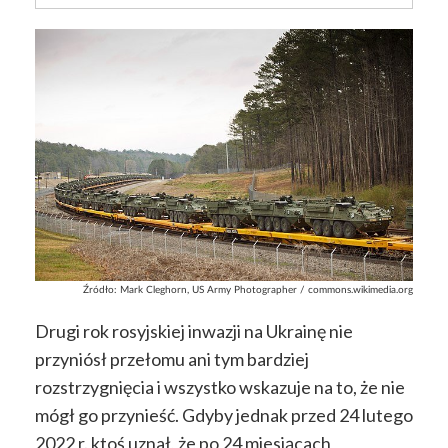
Źródło:
Mark Cleghorn, US Army Photographer / commons.wikimedia.org
Drugi rok rosyjskiej inwazji na Ukrainę nie
przyniósł przełomu ani tym bardziej
rozstrzygnięcia i wszystko wskazuje na to, że nie
mógł go przynieść. Gdyby jednak przed 24 lutego
2022 r. ktoś uznał, że po 24 miesiącach