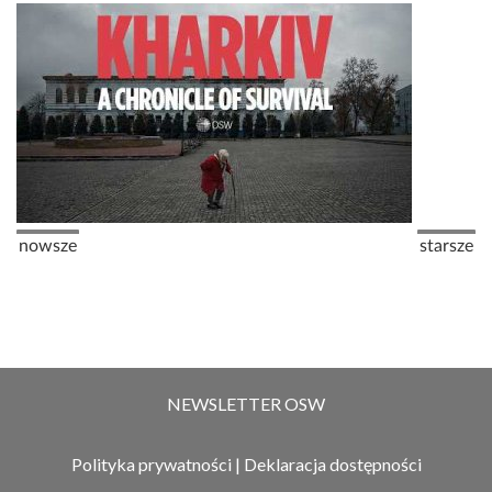
Stronicowanie
Poprzednia strona
Następna
nowsze
starsze
NEWSLETTER OSW
Polityka prywatności
|
Deklaracja dostępności