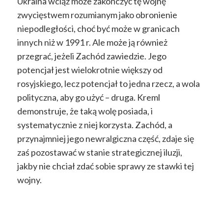
Ukraina wciąż może zakończyć tę wojnę
zwycięstwem rozumianym jako obronienie
niepodległości, choć być może w granicach
innych niż w 1991 r. Ale może ją również
przegrać, jeżeli Zachód zawiedzie. Jego
potencjał jest wielokrotnie większy od
rosyjskiego, lecz potencjał to jedna rzecz, a wola
polityczna, aby go użyć – druga. Kreml
demonstruje, że taką wolę posiada, i
systematycznie z niej korzysta. Zachód, a
przynajmniej jego newralgiczna część, zdaje się
zaś pozostawać w stanie strategicznej iluzji,
jakby nie chciał zdać sobie sprawy ze stawki tej
wojny.