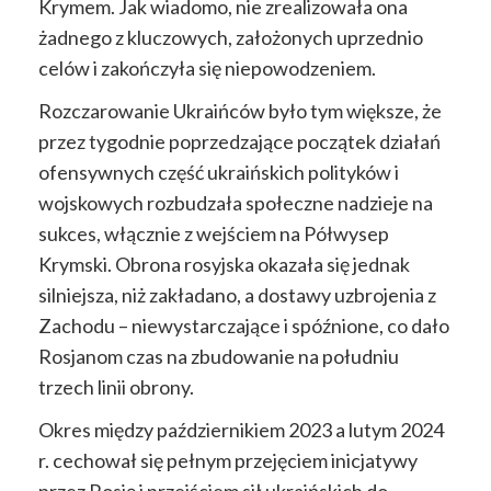
Krymem. Jak wiadomo, nie zrealizowała ona
żadnego z kluczowych, założonych uprzednio
celów i zakończyła się niepowodzeniem.
Rozczarowanie Ukraińców było tym większe, że
przez tygodnie poprzedzające początek działań
ofensywnych część ukraińskich polityków i
wojskowych rozbudzała społeczne nadzieje na
sukces, włącznie z wejściem na Półwysep
Krymski. Obrona rosyjska okazała się jednak
silniejsza, niż zakładano, a dostawy uzbrojenia z
Zachodu – niewystarczające i spóźnione, co dało
Rosjanom czas na zbudowanie na południu
trzech linii obrony.
Okres między październikiem 2023 a lutym 2024
r. cechował się pełnym przejęciem inicjatywy
przez Rosję i przejściem sił ukraińskich do