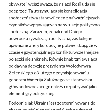
obywateli wciąż uważa, że najazd Rosji uda się
odeprzeć. Ta utrzymująca się konsolidacja
społeczeństwa stanowi jeden z najważniejszych
czynników wpływających na sytuację polityczno-
społeczną. Zarazem jednak nad Dniepr
powróciła rywalizacja polityczna, zaś kolejne
ujawniane afery korupcyjne potwierdzają, że w
czasie egzystencjalnego konfliktu wcześniejsze
bolączki nie zniknęły. Również nabrzmiewającą
od dawna decyzję prezydenta Wołodymyra
Zełenskiego z 8 lutego o zdymisjonowaniu
generała Wałerija Załużnego ze stanowiska
głównodowodzącego należy rozpatrywać jako
element gry politycznej.
Podobnie jak Ukraina jest zdeterminowana do
obrony swojej niepodległości, tak po drugiej