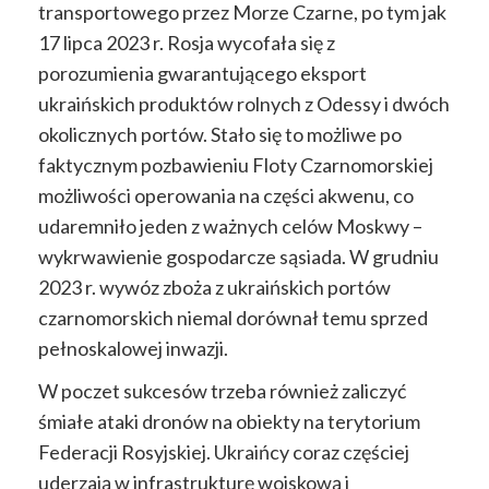
transportowego przez Morze Czarne, po tym jak
17 lipca 2023 r. Rosja wycofała się z
porozumienia gwarantującego eksport
ukraińskich produktów rolnych z Odessy i dwóch
okolicznych portów. Stało się to możliwe po
faktycznym pozbawieniu Floty Czarnomorskiej
możliwości operowania na części akwenu, co
udaremniło jeden z ważnych celów Moskwy –
wykrwawienie gospodarcze sąsiada. W grudniu
2023 r. wywóz zboża z ukraińskich portów
czarnomorskich niemal dorównał temu sprzed
pełnoskalowej inwazji.
W poczet sukcesów trzeba również zaliczyć
śmiałe ataki dronów na obiekty na terytorium
Federacji Rosyjskiej. Ukraińcy coraz częściej
uderzają w infrastrukturę wojskową i