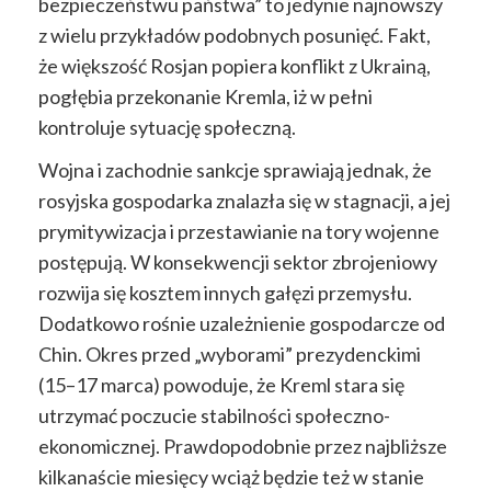
bezpieczeństwu państwa” to jedynie najnowszy
z wielu przykładów podobnych posunięć. Fakt,
że większość Rosjan popiera konflikt z Ukrainą,
pogłębia przekonanie Kremla, iż w pełni
kontroluje sytuację społeczną.
Wojna i zachodnie sankcje sprawiają jednak, że
rosyjska gospodarka znalazła się w stagnacji, a jej
prymitywizacja i przestawianie na tory wojenne
postępują. W konsekwencji sektor zbrojeniowy
rozwija się kosztem innych gałęzi przemysłu.
Dodatkowo rośnie uzależnienie gospodarcze od
Chin. Okres przed „wyborami” prezydenckimi
(15–17 marca) powoduje, że Kreml stara się
utrzymać poczucie stabilności społeczno-
ekonomicznej. Prawdopodobnie przez najbliższe
kilkanaście miesięcy wciąż będzie też w stanie