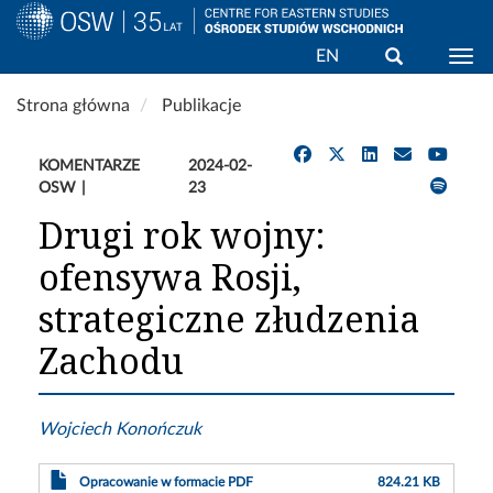
Wyszukaj
EN
Togg
Przejdź
Strona główna
Publikacje
do
treści
KOMENTARZE
2024-02-
OSW
23
Drugi rok wojny:
ofensywa Rosji,
strategiczne złudzenia
Zachodu
Wojciech Konończuk
Opracowanie w formacie PDF
824.21 KB