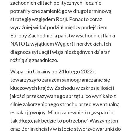
zachodnich elitach politycznych, lecz nie
potrafiły one zamienić go w długoterminową
strategię względem Rosji. Ponadto coraz
wyraźniej widać podział między podejściem
Europy Zachodniej a państw wschodniej flanki
NATO (z wyjątkiem Węgier) i nordyckich. Ich
diagnoza sytuacji i wizja niezbędnych działań
różnią się zasadniczo.
Wsparciu Ukrainy po 24 lutego 2022 r.
towarzyszyło zarazem samoograniczanie się
kluczowych krajów Zachodu w zakresie ilości i
jakości przekazywanego sprzętu, co wynikało z
silnie zakorzenionego strachu przed ewentualną
eskalacją wojny. Mimo zapewnień o „wsparciu
tak długo, jak będzie to potrzebne” Waszyngton
oraz Berlin chciały w istocie stworzyć warunki do