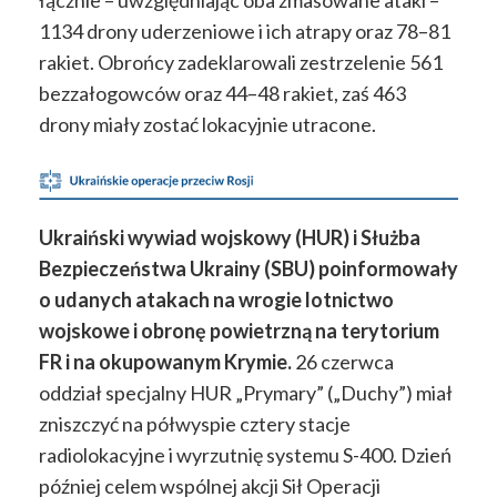
łącznie – uwzględniając oba zmasowane ataki –
1134 drony uderzeniowe i ich atrapy oraz 78–81
rakiet. Obrońcy zadeklarowali zestrzelenie 561
bezzałogowców oraz 44–48 rakiet, zaś 463
drony miały zostać lokacyjnie utracone.
Ukraiński wywiad wojskowy (HUR) i Służba
Bezpieczeństwa Ukrainy (SBU) poinformowały
o udanych atakach na wrogie lotnictwo
wojskowe i obronę powietrzną na terytorium
FR i na okupowanym Krymie.
26 czerwca
oddział specjalny HUR „Prymary” („Duchy”) miał
zniszczyć na półwyspie cztery stacje
radiolokacyjne i wyrzutnię systemu S-400. Dzień
później celem wspólnej akcji Sił Operacji