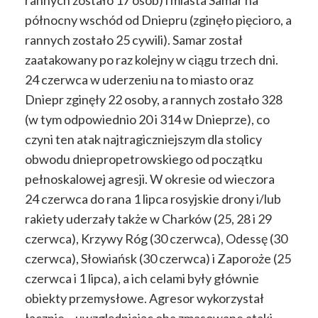
rannych zostało 17 osób) i miasta Samar na
północny wschód od Dniepru (zginęło pięcioro, a
rannych zostało 25 cywili). Samar został
zaatakowany po raz kolejny w ciągu trzech dni.
24 czerwca w uderzeniu na to miasto oraz
Dniepr zginęły 22 osoby, a rannych zostało 328
(w tym odpowiednio 20 i 314 w Dnieprze), co
czyni ten atak najtragiczniejszym dla stolicy
obwodu dniepropetrowskiego od początku
pełnoskalowej agresji. W okresie od wieczora
24 czerwca do rana 1 lipca rosyjskie drony i/lub
rakiety uderzały także w Charków (25, 28 i 29
czerwca), Krzywy Róg (30 czerwca), Odessę (30
czerwca), Słowiańsk (30 czerwca) i Zaporoże (25
czerwca i 1 lipca), a ich celami były głównie
obiekty przemysłowe. Agresor wykorzystał