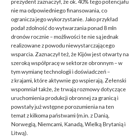
prezydent zaznaczył, że ok. 40% tego potencjału
nie ma odpowiedniego finansowania, co
ogranicza jego wykorzystanie. Jako przykład
podał zdolność do wytwarzania ponad 8 mln
dronów rocznie – możliwości te nie są jednak
realizowane z powodu niewystarczającego
wsparcia. Zaznaczył też, że Kijów jest otwarty na
szeroką współpracę w sektorze obronnym – w
tym wymianę technologii i doświadczeń –
z krajami, które aktywnie go wspierają. Zełenski
wspomniał także, że trwają rozmowy dotyczące
uruchomienia produkcji obronnej za granicą i
powstały już wstępne porozumienia na ten
temat z kilkoma państwami (m.in. z Danią,
Norwegią, Niemcami, Kanadą, Wielką Brytanią i
Litwą).