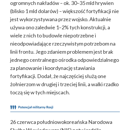
ogromnych nakładów – ok. 30–35 mld hrywien
(blisko 1 mld dolarów) – większość fortyfikacji nie
jest wykorzystywana przez wojsko. Aktualnie
używa ono zaledwie 1–2% tych konstrukcji, a
wiele z nich to budowle niepotrzebne i
nieodpowiadające rzeczywistym potrzebom na
linii frontu. Jego zdaniem problemem jest brak
jednego centralnego ośrodka odpowiedzialnego
za planowanie i koordynację stawiania
fortyfikacji. Dodał, że najczęściej służą one
żołnierzom w drugiej i trzeciej linii, a walki rzadko
toczą się w tych miejscach.
26 czerwca południowokoreańska Narodowa
Służba Wywiadowcza (NIS) potwierdziła