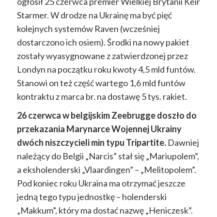
ogłosił 25 czerwca premier Wielkiej Brytanii Keir
Starmer. W drodze na Ukrainę ma być pięć
kolejnych systemów Raven (wcześniej
dostarczono ich osiem). Środki na nowy pakiet
zostały wyasygnowane z zatwierdzonej przez
Londyn na początku roku kwoty 4,5 mld funtów.
Stanowi on też część wartego 1,6 mld funtów
kontraktu z marca br. na dostawę 5 tys. rakiet.
26 czerwca w belgijskim Zeebrugge doszło do
przekazania Marynarce Wojennej Ukrainy
dwóch niszczycieli min typu Tripartite.
Dawniej
należący do Belgii „Narcis” stał się „Mariupolem”,
a eksholenderski „Vlaardingen” – „Melitopolem”.
Pod koniec roku Ukraina ma otrzymać jeszcze
jedną tego typu jednostkę – holenderski
„Makkum”, który ma dostać nazwę „Heniczesk”.