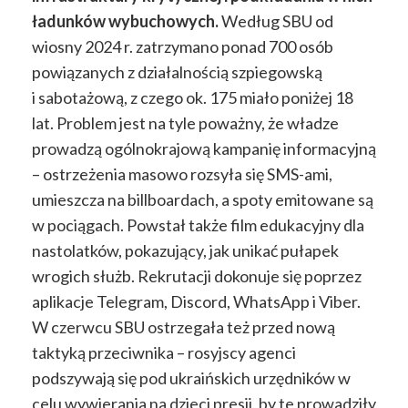
ładunków wybuchowych.
Według SBU od
wiosny 2024 r. zatrzymano ponad 700 osób
powiązanych z działalnością szpiegowską
i sabotażową, z czego ok. 175 miało poniżej 18
lat. Problem jest na tyle poważny, że władze
prowadzą ogólnokrajową kampanię informacyjną
– ostrzeżenia masowo rozsyła się SMS-ami,
umieszcza na billboardach, a spoty emitowane są
w pociągach. Powstał także film edukacyjny dla
nastolatków, pokazujący, jak unikać pułapek
wrogich służb. Rekrutacji dokonuje się poprzez
aplikacje Telegram, Discord, WhatsApp i Viber.
W czerwcu SBU ostrzegała też przed nową
taktyką przeciwnika – rosyjscy agenci
podszywają się pod ukraińskich urzędników w
celu wywierania na dzieci presji, by te prowadziły