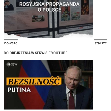
Stronicowanie
Poprzednia strona
Następna
nowsze
starsze
DO OBEJRZENIA W SERWISIE YOUTUBE