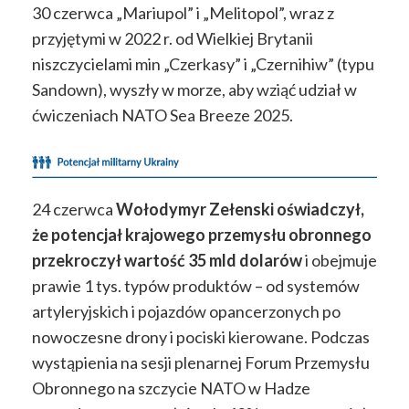
30 czerwca „Mariupol” i „Melitopol”, wraz z
przyjętymi w 2022 r. od Wielkiej Brytanii
niszczycielami min „Czerkasy” i „Czernihiw” (typu
Sandown), wyszły w morze, aby wziąć udział w
ćwiczeniach NATO Sea Breeze 2025.
24 czerwca
Wołodymyr Zełenski oświadczył,
że potencjał krajowego przemysłu obronnego
przekroczył wartość 35 mld dolarów
i obejmuje
prawie 1 tys. typów produktów – od systemów
artyleryjskich i pojazdów opancerzonych po
nowoczesne drony i pociski kierowane. Podczas
wystąpienia na sesji plenarnej Forum Przemysłu
Obronnego na szczycie NATO w Hadze