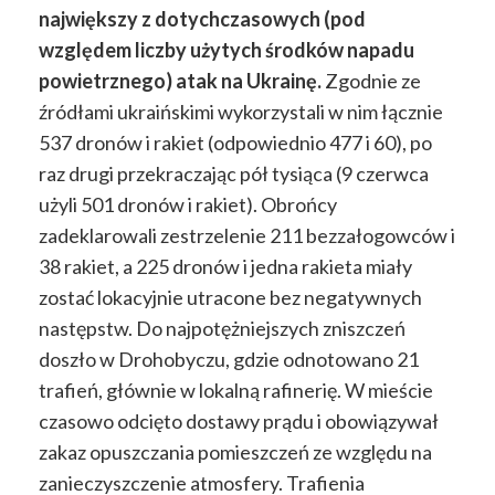
największy z dotychczasowych (pod
względem liczby użytych środków napadu
powietrznego) atak na Ukrainę.
Zgodnie ze
źródłami ukraińskimi wykorzystali w nim łącznie
537 dronów i rakiet (odpowiednio 477 i 60), po
raz drugi przekraczając pół tysiąca (9 czerwca
użyli 501 dronów i rakiet). Obrońcy
zadeklarowali zestrzelenie 211 bezzałogowców i
38 rakiet, a 225 dronów i jedna rakieta miały
zostać lokacyjnie utracone bez negatywnych
następstw. Do najpotężniejszych zniszczeń
doszło w Drohobyczu, gdzie odnotowano 21
trafień, głównie w lokalną rafinerię. W mieście
czasowo odcięto dostawy prądu i obowiązywał
zakaz opuszczania pomieszczeń ze względu na
zanieczyszczenie atmosfery. Trafienia