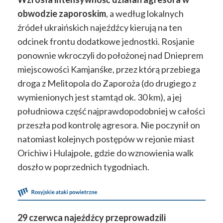
obwodzie zaporoskim
, a według lokalnych
źródeł ukraińskich najeźdźcy kierują na ten
odcinek frontu dodatkowe jednostki. Rosjanie
ponownie wkroczyli do położonej nad Dnieprem
miejscowości Kamjanśke, przez którą przebiega
droga z Melitopola do Zaporoża (do drugiego z
wymienionych jest stamtąd ok. 30 km), a jej
południowa część najprawdopodobniej w całości
przeszła pod kontrolę agresora. Nie poczynił on
natomiast kolejnych postępów w rejonie miast
Orichiw i Hulajpole, gdzie do wznowienia walk
doszło w poprzednich tygodniach.
29 czerwca najeźdźcy przeprowadzili