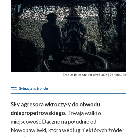
Źródło:
Генеральний штаб ЗСУ | 95 ОДШБр
Siły agresora wkroczyły do obwodu
dniepropetrowskiego.
Trwają walki o
miejscowość Daczne na południe od
Nowopawliwki, która według niektórych źródeł