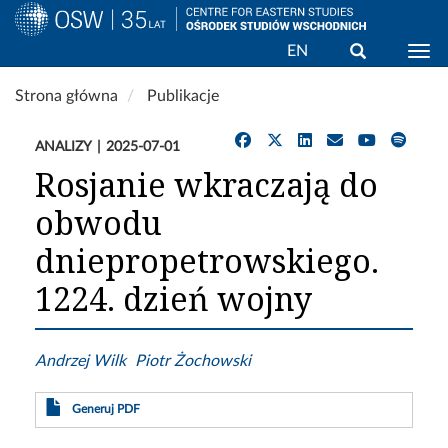
Wyszukaj
EN
Togg
Przejdź
Strona główna
Publikacje
do
treści
ANALIZY
2025-07-01
Rosjanie wkraczają do
obwodu
dniepropetrowskiego.
1224. dzień wojny
Andrzej Wilk
Piotr Żochowski
Generuj PDF