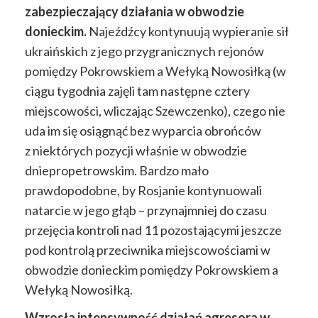
zabezpieczający działania w obwodzie
donieckim.
Najeźdźcy kontynuują wypieranie sił
ukraińskich z jego przygranicznych rejonów
pomiędzy Pokrowskiem a Wełyką Nowosiłką (w
ciągu tygodnia zajęli tam następne cztery
miejscowości, wliczając Szewczenko), czego nie
uda im się osiągnąć bez wyparcia obrońców
z niektórych pozycji właśnie w obwodzie
dniepropetrowskim. Bardzo mało
prawdopodobne, by Rosjanie kontynuowali
natarcie w jego głąb – przynajmniej do czasu
przejęcia kontroli nad 11 pozostającymi jeszcze
pod kontrolą przeciwnika miejscowościami w
obwodzie donieckim pomiędzy Pokrowskiem a
Wełyką Nowosiłką.
Wzrosła intensywność działań agresora w