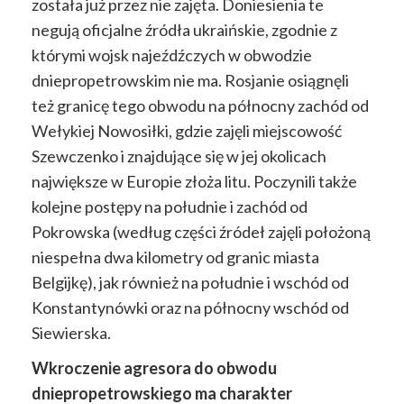
została już przez nie zajęta. Doniesienia te
negują oficjalne źródła ukraińskie, zgodnie z
którymi wojsk najeźdźczych w obwodzie
dniepropetrowskim nie ma. Rosjanie osiągnęli
też granicę tego obwodu na północny zachód od
Wełykiej Nowosiłki, gdzie zajęli miejscowość
Szewczenko i znajdujące się w jej okolicach
największe w Europie złoża litu. Poczynili także
kolejne postępy na południe i zachód od
Pokrowska (według części źródeł zajęli położoną
niespełna dwa kilometry od granic miasta
Belgijkę), jak również na południe i wschód od
Konstantynówki oraz na północny wschód od
Siewierska.
Wkroczenie agresora do obwodu
dniepropetrowskiego ma charakter