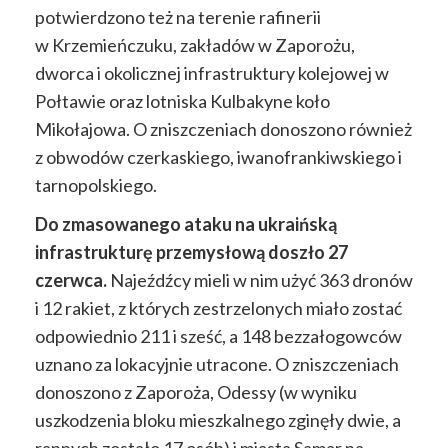
potwierdzono też na terenie rafinerii
w Krzemieńczuku, zakładów w Zaporożu,
dworca i okolicznej infrastruktury kolejowej w
Połtawie oraz lotniska Kulbakyne koło
Mikołajowa. O zniszczeniach donoszono również
z obwodów czerkaskiego, iwanofrankiwskiego i
tarnopolskiego.
Do zmasowanego ataku na ukraińską
infrastrukturę przemysłową doszło 27
czerwca.
Najeźdźcy mieli w nim użyć 363 dronów
i 12 rakiet, z których zestrzelonych miało zostać
odpowiednio 211 i sześć, a 148 bezzałogowców
uznano za lokacyjnie utracone. O zniszczeniach
donoszono z Zaporoża, Odessy (w wyniku
uszkodzenia bloku mieszkalnego zginęły dwie, a