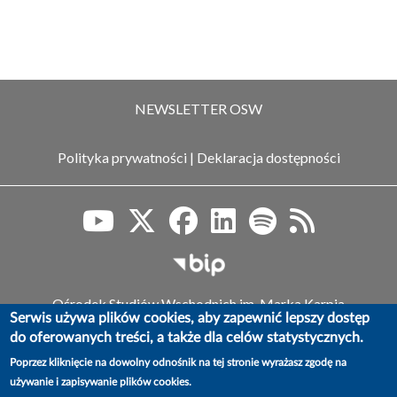
NEWSLETTER OSW
Polityka prywatności
|
Deklaracja dostępności
Biuletyn Informacji Publiczn
Ośrodek Studiów Wschodnich im. Marka Karpia
Serwis używa plików cookies, aby zapewnić lepszy dostęp
ul. Koszykowa 6a, 00-564 Warszawa,
do oferowanych treści, a także dla celów statystycznych.
tel.: (+48) 22 525 80 00, faks: (+48) 22 525 80 40
e-mail: info@osw.waw.pl
Poprzez kliknięcie na dowolny odnośnik na tej stronie wyrażasz zgodę na
używanie i zapisywanie plików cookies.