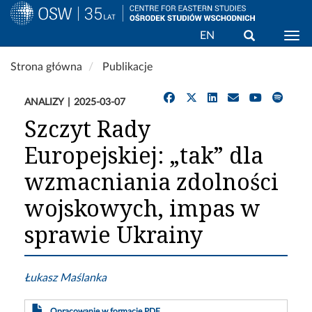
Wyszukaj
EN
Togg
Przejdź
Strona główna
Publikacje
do
treści
ANALIZY
2025-03-07
Szczyt Rady
Europejskiej: „tak” dla
wzmacniania zdolności
wojskowych, impas w
sprawie Ukrainy
Łukasz Maślanka
Opracowanie w formacie PDF