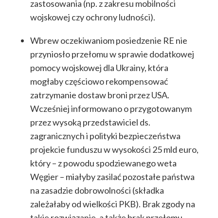
zastosowania (np. z zakresu mobilności
wojskowej czy ochrony ludności).
Wbrew oczekiwaniom posiedzenie RE nie
przyniosło przełomu w sprawie dodatkowej
pomocy wojskowej dla Ukrainy, która
mogłaby częściowo rekompensować
zatrzymanie dostaw broni przez USA.
Wcześniej informowano o przygotowanym
przez wysoką przedstawiciel ds.
zagranicznych i polityki bezpieczeństwa
projekcie funduszu w wysokości 25 mld euro,
który – z powodu spodziewanego weta
Węgier – miałyby zasilać pozostałe państwa
na zasadzie dobrowolności (składka
zależałaby od wielkości PKB). Brak zgody na
takie rozwiązanie, a także brak przełomu