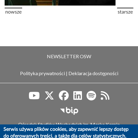
Stronicowanie
Poprzednia strona
Następna
nowsze
starsze
NEWSLETTER OSW
Polityka prywatności
|
Deklaracja dostępności
Biuletyn Informacji Publiczn
Ośrodek Studiów Wschodnich im. Marka Karpia
Serwis używa plików cookies, aby zapewnić lepszy dostęp
ul. Koszykowa 6a, 00-564 Warszawa,
do oferowanych treści, a także dla celów statystycznych.
tel.: (+48) 22 525 80 00, faks: (+48) 22 525 80 40