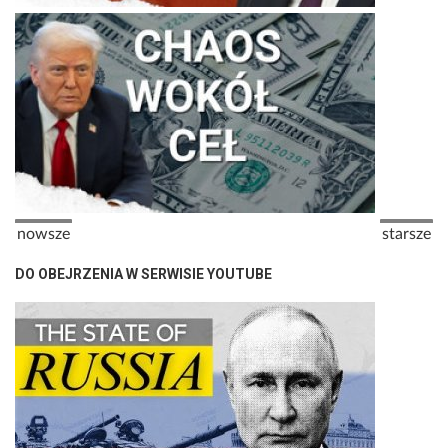
Stronicowanie
Poprzednia strona
Następna
nowsze
starsze
DO OBEJRZENIA W SERWISIE YOUTUBE