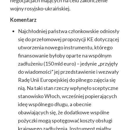
negocjacjach mających na celu zakończenie
wojny rosyjsko-ukraińskiej.
Komentarz
Najchłodniej państwa członkowskie odniosły
się do przełomowej propozycji KE dotyczącej
utworzenia nowego instrumentu, którego
finansowanie byłoby oparte na wspólnym
zadłużeniu (150 mld euro) – jedynie „przyjęły
do wiadomości” jej przedstawienie i wezwały
Radę Unii Europejskiej do pilnego zajęcia się
nią. Na taki stan rzeczy wpłynęło sceptyczne
stanowisko Włoch, wcześniej popierających
ideę wspólnego długu, a obecnie
obawiających się, że dodatkowe wspólne
pożyczki mogą spotęgować koszty obsługi
krajowego zadłużenia. Instrument miałby