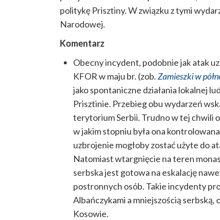
politykę Prisztiny. W związku z tymi wyda
Narodowej.
Komentarz
Obecny incydent, podobnie jak atak uz
KFOR w maju br. (zob
.
Zamieszki w pół
jako spontaniczne działania lokalnej lu
Prisztinie. Przebieg obu wydarzeń wska
terytorium Serbii. Trudno w tej chwili 
w jakim stopniu była ona kontrolowan
uzbrojenie mogłoby zostać użyte do a
Natomiast wtargnięcie na teren monas
serbska jest gotowa na eskalację naw
postronnych osób. Takie incydenty pr
Albańczykami a mniejszością serbską, 
Kosowie.