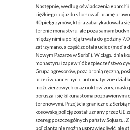
Następnie, według oświadczenia eparchii r
ciężkiego pojazdu sforsowali bramę praw
40 pielgrzymów, która zabarykadowała się
terenie monastyru, ale poza samym budyn
między nimi a policją trwała do godziny 7.
zatrzymano, a część zdołała uciec (media 
Nowym Pazarze w Serbii). W ciągu dnia kos
monastyru i zapewnić bezpieczeństwo cywil
Grupa agresorów, poza bronią ręczną, pos
przeciwpancernych, automatyczne działko,
moździerzowych oraz noktowizory, maski p
poruszali się kilkunastoma pozbawionymi
terenowymi. Przejścia graniczne z Serbią 
kosowską policję został uznany przez UE z
szereg poszczególnych państw Sojuszu. Z k
policjanta nie można usprawiedliwić, ale s