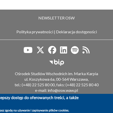
NEWSLETTER OSW
Polityka prywatności
|
Deklaracja dostępności
Biuletyn Informacji Publiczn
Ośrodek Studiów Wschodnich im. Marka Karpia
ul. Koszykowa 6a, 00-564 Warszawa,
tel.: (+48) 22 525 80 00, faks: (+48) 22 525 80 40
e-mail: info@osw.waw.pl
epszy dostęp do oferowanych treści, a także
© OSW | Ośrodek Studiów Wschodnich im. Marka Karpia
żasz zgodę na używanie i zapisywanie plików cookies.