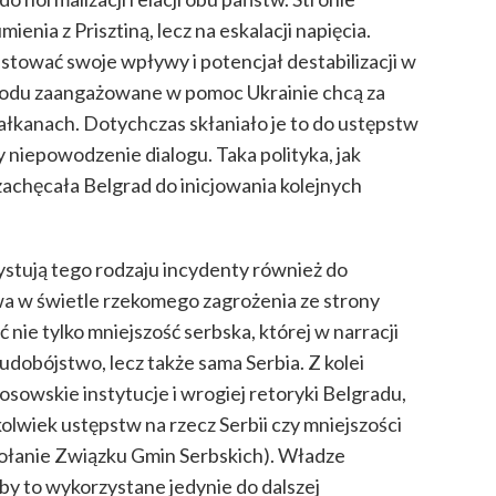
ienia z Prisztiną, lecz na eskalacji napięcia.
tować swoje wpływy i potencjał destabilizacji w
hodu zaangażowane w pomoc Ukrainie chcą za
łkanach. Dotychczas skłaniało je to do ustępstw
y niepowodzenie dialogu. Taka polityka, jak
achęcała Belgrad do inicjowania kolejnych
stują tego rodzaju incydenty również do
a w świetle rzekomego zagrożenia ze strony
nie tylko mniejszość serbska, której w narracji
udobójstwo, lecz także sama Serbia. Z kolei
osowskie instytucje i wrogiej retoryki Belgradu,
kolwiek ustępstw na rzecz Serbii czy mniejszości
wołanie Związku Gmin Serbskich). Władze
y to wykorzystane jedynie do dalszej