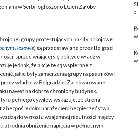
S
rzeniami w Serbii ogłoszono Dzień Żałoby
z
R
w
brojonej grupy protestujących na siły pokojowe
nocnym Kosowie
) są przedstawiane przez Belgrad
K
dności, sprzeciwiającej się polityce władz w
w
zuje jednak, że akcje te są wspierane z
ocenić, jakie były zamierzenia grupy napastników i
a przez władze w Belgradzie. Zarekwirowane
taku nawet na dobrze chroniony budynek.
tyru pełnego cywilów wskazuje, że strona
et z bezpośrednim narażeniem bezpieczeństwa
owadzą do wzrostu wzajemnej nieufności między
co utrudnia obniżenie napięcia w północnym