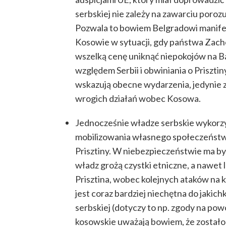
serbskiej nie zależy na zawarciu porozum
Pozwala to bowiem Belgradowi manifes
Kosowie w sytuacji, gdy państwa Zac
wszelką cenę uniknąć niepokojów na Ba
względem Serbii i obwiniania o Prisztin
wskazują obecne wydarzenia, jedynie z
wrogich działań wobec Kosowa.
Jednocześnie władze serbskie wykorzy
mobilizowania własnego społeczeństw
Prisztiny. W niebezpieczeństwie ma być 
władz grożą czystki etniczne, a nawet l
Prisztina, wobec kolejnych ataków na k
jest coraz bardziej niechętna do jakich
serbskiej (dotyczy to np. zgody na po
kosowskie uważają bowiem, że zostałob