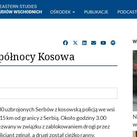
OŚRODEK
PUBLIKACJE
PODCAS
W
 północy Kosowa
30 uzbrojonych Serbów z kosowską policją we wsi
N
5 km od granicy z Serbią. Około godziny 3.00
w
 wezwany w związku z zablokowaniem drogi przez
jant zginął, a drugi został ciężko ranny.