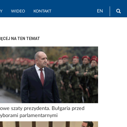
Wy
EN
TY
WIDEO
KONTAKT
IĘCEJ NA TEN TEMAT
owe szaty prezydenta. Bułgaria przed
yborami parlamentarnymi