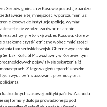
rzez Serbów gminach w Kosowie pozostaje bardzo
przedstawiciele tej mniejszości w porozumieniu z
erenie kosowskie instytucje (policję, wymiar
asie serbskie władze, zarówno na arenie
alnie zaostrzyły retorykę wobec Kosowa, które w
ne o rzekome czystki etniczne wobec mniejszości
wysłania tam serbskich wojsk. Obecne wydarzenia
cji Serbski Kościół Prawosławny w Kosowie, tym
ołecznościowych pojawiały się oskarżenia, iż
 monastyrach. Z tego względu eparchia raszko-
od tych wydarzeń i stosowania przemocy oraz
policjanta.
a fiasko dotychczasowej polityki państw Zachodu
ie się formuły dialogu prowadzonego pod
o normalizacji relacji obu państw. Stronie