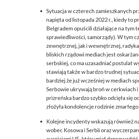
Sytuacja w czterech zamieszkanych p
napięta od listopada 2022 r., kiedy to 
Belgradem opuścili działające na tym t
sprawiedliwości, samorządy). W tym cz
zewnętrznej, jak i wewnętrznej, radyk
bliskich rządowi mediach jest oskarża
serbskiej, co ma uzasadniać postulat 
stawiają także w bardzo trudnej sytua
bardziej że już wcześniej w mediach sp
Serbowie ukrywają broń w cerkwiach i
prizreńska bardzo szybko odcięła się 
złożyła kondolencje rodzinie zmarłego 
Kolejne incydenty wskazują również n
wobec Kosowa i Serbii oraz wyczerpan
auspicjami UE, który miał doprowadzić d