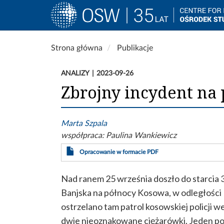
Main
navigation
Przejdź
Strona główna
Publikacje
do
treści
ANALIZY
2023-09-26
Zbrojny incydent na
Marta Szpala
współpraca:
Paulina Wankiewicz
Opracowanie w formacie PDF
Nad ranem 25 września doszło do starcia 
Banjska na północy Kosowa, w odległości 1
ostrzelano tam patrol kosowskiej policji
dwie nieoznakowane ciężarówki. Jeden polic