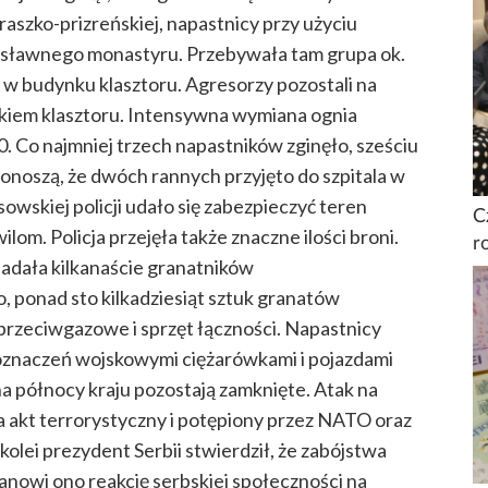
aszko-prizreńskiej, napastnicy przy użyciu
osławnego monastyru. Przebywała tam grupa ok.
 w budynku klasztoru. Agresorzy pozostali na
kiem klasztoru. Intensywna wymiana ognia
00. Co najmniej trzech napastników zginęło, sześciu
donoszą, że dwóch rannych przyjęto do szpitala w
owskiej policji udało się zabezpieczyć teren
C
om. Policja przejęła także znaczne ilości broni.
r
iadała kilkanaście granatników
 ponad sto kilkadziesiąt sztuk granatów
rzeciwgazowe i sprzęt łączności. Napastnicy
 oznaczeń wojskowymi ciężarówkami i pojazdami
na północy kraju pozostają zamknięte. Atak na
a akt terrorystyczny i potępiony przez NATO oraz
olei prezydent Serbii stwierdził, że zabójstwa
tanowi ono reakcję serbskiej społeczności na