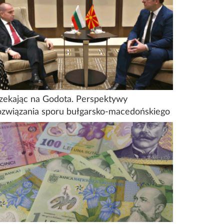
zekając na Godota. Perspektywy
ozwiązania sporu bułgarsko-macedońskiego