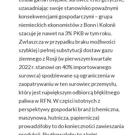
uzasadniając swoje stanowisko poważnymi
konsekwencjami gospodarczymi – grupa
niemieckich ekonomistów z Bonn i Kolonii
szacuje je nawet na 3% PKB w tym roku.
Zwłaszcza w przypadku braku możliwości
szybkiej i pełnej substytucji dostaw gazu
ziemnego z Rosji (w pierwszym kwartale
2022 r. stanowi on 40% importowanego
surowca) spodziewane są ograniczenia w
zaopatrywaniu w ten surowiec przemysłu,
który jest największym odbiorcą błękitnego
paliwa w RFN. W części istotnych z
perspektywy gospodarki branż (chemiczna,
maszynowa, hutnicza, papiernicza)
prowadziłoby to do konieczności zawieszania
produkcji. Skutkowałoby to z kolei