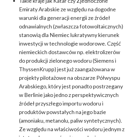
Takie kraje jak Katar czy Zjednoczone
Emiraty Arabskie ze względu na dogodne
warunki dla generacji energii ze źródeł
odnawialnych (zwłaszcza fotowoltaicznych)
stanowią dla Niemiec lukratywny kierunek
inwestycji w technologie wodorowe. Część
niemieckich dostawców np. elektrolizerów
do produkcji zielonego wodoru (Siemens i
ThyssenKrupp) jest już zaangażowana w
projekty pilotażowe na obszarze Półwyspu
Arabskiego, który jest ponadto postrzegany
w Berlinie jako jedno z perspektywicznych
źródeł przyszłego importu wodoru i
produktów powstałych na jego bazie
(amoniaku, metanolu, paliw syntetycznych).
Ze względu na właściwości wodoru jednym z