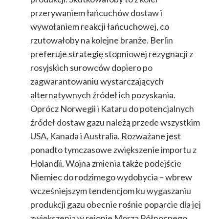
przerywaniem łańcuchów dostaw i
wywołaniem reakcji łańcuchowej, co
rzutowałoby na kolejne branże. Berlin
preferuje strategię stopniowej rezygnacji z
rosyjskich surowców dopiero po
zagwarantowaniu wystarczających
alternatywnych źródeł ich pozyskania.
Oprócz Norwegii i Kataru do potencjalnych
źródeł dostaw gazu należą przede wszystkim
USA, Kanada i Australia. Rozważane jest
ponadto tymczasowe zwiększenie importu z
Holandii. Wojna zmienia także podejście
Niemiec do rodzimego wydobycia – wbrew
wcześniejszym tendencjom ku wygaszaniu
produkcji gazu obecnie rośnie poparcie dla jej
zwiększenia w rejonie Morza Północnego.