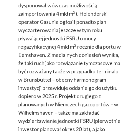
dysponował wówczas możliwością
3
zaimportowania 4 mld m
). Holenderski
operator Gasunie ogłosił ponadto plan
wyczarterowania jeszcze w tym roku
pływającej jednostki FSRU o mocy
3
regazyfikacyjnej 4 mld m
rocznie dla portu w
Eemshaven. Z medialnych doniesień wynika,
że taki ruch jako rozwiązanie tymczasowe ma
być rozważany także w przypadku terminalu
w Brunsbüttel – obecny harmonogram
inwestycji przewiduje oddanie go do użytku
dopiero w 2025 r. Projekt drugiego z
planowanych w Niemczech gazoportów – w
Wilhelmshaven – także ma zakładać
wydzierżawienie jednostki FSRU (pierwotnie
inwestor planował okres 20 lat), a jako