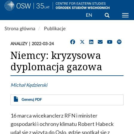
Wyszukaj
EN
Togg
Przejdź
Strona główna
Publikacje
do
treści
ANALIZY
2022-03-24
Niemcy: kryzysowa
dyplomacja gazowa
Michał Kędzierski
Generuj PDF
16 marca wicekanclerz RFN i minister
gospodarki i ochrony klimatu Robert Habeck
udał się z wizytą do Oslo, gdzie spotkał się z