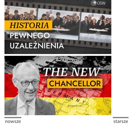
Stronicowanie
Poprzednia strona
Następna
nowsze
starsze