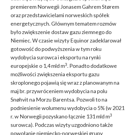
premierem Norwegii Jonasem Gahrem Størem
oraz przedstawicielami norweskich spółek
energetycznych. Głównym tematem rozmów
było zwiększenie dostaw gazu ziemnego do
Niemiec. W czasie wizyty Equinor zadeklarował
gotowość do podwyższenia w tym roku
wydobycia surowca i eksportu na rynki
3
europejskie o 1,4 mld m
. Ponadto dodatkowe
możliwości zwiększenia eksportu gazu
skroplonego pojawią się wraz z planowanym na
maj br. przywróceniem wydobycia na polu
Snøhvit na Morzu Barentsa. Pozwoli to na
podniesienie wolumenu wydobycia o 5% (w 2021
3
r. w Norwegii pozyskano łącznie 131 mld m
surowca). Podczas wizyty uzgodniono także
powołanie niemiecko-norweskiej grupy