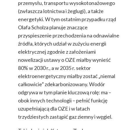
przemysłu, transportu wysokotonażowego
(zwłaszcza lotnictwa i żeglugi), a także
energetyki. W tym ostatnim przypadku rząd
Olafa Scholza planuje znaczące
przyspieszenie przechodzenia na odnawialne
źródła, których udział w zużyciu energii
elektrycznej zgodnie z założeniami
nowelizacji ustawy o OZE miałby wynieść
80% w 2030 r., a w 2035 r. sektor
elektroenergetyczny miałby zostać „niemal
całkowicie” zdekarbonizowany. Wodór
odgrywa w tym planie kluczową rolę: ma –
obok innych technologii – pełnić funkcję
uzupełniającą dla OZE i w latach
trzydziestych zastąpić gaz ziemny i węgiel.