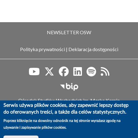
NEWSLETTER OSW
Polityka prywatności
|
Deklaracja dostępności
Biuletyn Informacji Publiczn
Ośrodek Studiów Wschodnich im. Marka Karpia
Serwis używa plików cookies, aby zapewnić lepszy dostęp
ul. Koszykowa 6a, 00-564 Warszawa,
do oferowanych treści, a także dla celów statystycznych.
tel.: (+48) 22 525 80 00, faks: (+48) 22 525 80 40
e-mail: info@osw.waw.pl
Poprzez kliknięcie na dowolny odnośnik na tej stronie wyrażasz zgodę na
używanie i zapisywanie plików cookies.
© OSW | Ośrodek Studiów Wschodnich im. Marka Karpia