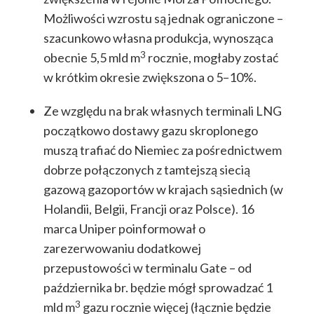
Możliwości wzrostu są jednak ograniczone –
szacunkowo własna produkcja, wynosząca
3
obecnie 5,5 mld m
rocznie, mogłaby zostać
w krótkim okresie zwiększona o 5–10%.
Ze względu na brak własnych terminali LNG
początkowo dostawy gazu skroplonego
muszą trafiać do Niemiec za pośrednictwem
dobrze połączonych z tamtejszą siecią
gazową gazoportów w krajach sąsiednich (w
Holandii, Belgii, Francji oraz Polsce). 16
marca Uniper poinformował o
zarezerwowaniu dodatkowej
przepustowości w terminalu Gate – od
października br. będzie mógł sprowadzać 1
3
mld m
gazu rocznie więcej (łącznie będzie