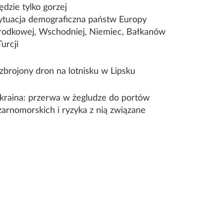
ędzie tylko gorzej
ytuacja demograficzna państw Europy
rodkowej, Wschodniej, Niemiec, Bałkanów
Turcji
zbrojony dron na lotnisku w Lipsku
kraina: przerwa w żegludze do portów
zarnomorskich i ryzyka z nią związane