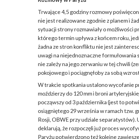
Trwające 4,5 godziny rozmowy poświęcone
nie jest realizowane zgodnie z planem i ża
sytuacji strony rozmawiały o możliwości 
którego termin upływa z końcem roku, jedn
żadna ze stron konfliktu nie jest zaintere
uwagi na niejednoznaczne formułowania st
nie zależy na jego zerwaniu w tej chwili 
pokojowego i pociągnęłoby za sobą wzrost
W trakcie spotkania ustalono wycofanie pr
moździerzy do 120 mm i broni artyleryjskie
począwszy od 3 października (jest to potw
osiągniętego 29 września w ramach tzw. gr
Rosji, OBWE przy udziale separatystów). 
deklarują, że rozpoczęli już proces wyco
Paryżu potwierdzono też kolejne zawiesz