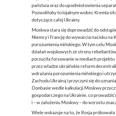
państwa oraz do upodmiotowienia separatys
Pozwoliłoby to lojalnym wobec Kremla si
dotyczące całej Ukrainy.
Moskwa stara się doprowadzić do odstąpien
Niemcy i Francję do wywarcia nacisku na K
porozumienia mińskiego. W tym celu Mos
działań wojskowych ze strony rebeliantów.
porzuciła forsowanie w mediach projektu
przez władze ukraińskie reform decentral
wdrażania porozumienia mińskiego i utrzy
Zachodu Ukrainą i przyczyni się do uznan
Donbasie wedle kalkulacji Moskwy przyczy
gospodarczego na Ukrainie, co prowadzić m
i – w założeniu Moskwy – do wzrostu znacze
Wiele wskazuje na to, że Rosja próbowała