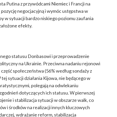
ta Putina z przywódcami Niemiec i Francji na
ją pozycję negocjacyjną i wymóc ustępstwa w
eby w sytuacji bardzo niskiego poziomu zaufania
założone efekty.
alnego statusu Donbasowi i przeprowadzenie
olityczny na Ukrainie. Przeciwna nadaniu rejonowi
a część społeczeństwa (56% według sondaży z
 W tej sytuacji działania Kijowa, nie będącego w
aratystycznymi, polegają na odwlekaniu
zgodnień dotyczących ich statusu. W pierwszej
jenie i stabilizacja sytuacji w obszarze walk, co
w i środków na realizacji innych kluczowych
arczej, wdrażanie reform, stabilizacja