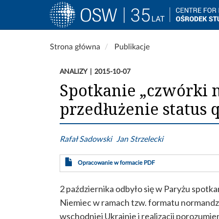
Main
navigation
Przejdź
Strona główna
Publikacje
do
treści
ANALIZY
2015-10-07
Spotkanie „czwórki 
przedłużenie status
Rafał Sadowski
Jan Strzelecki
Opracowanie w formacie PDF
2 października odbyło się w Paryżu spotkan
Niemiec w ramach tzw. formatu normandz
wschodniej Ukrainie i realizacji porozumie