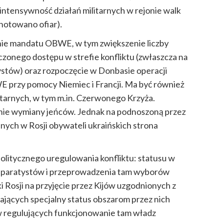
ntensywność działań militarnych w rejonie walk
anotowano ofiar).
nie mandatu OBWE, w tym zwiększenie liczby
zonego dostępu w strefie konfliktu (zwłaszcza na
stów) oraz rozpoczęcie w Donbasie operacji
przy pomocy Niemiec i Francji. Ma być również
tarnych, w tym m.in. Czerwonego Krzyża.
nie wymiany jeńców. Jednak na podnoszoną przez
ych w Rosji obywateli ukraińskich strona
politycznego uregulowania konfliktu: statusu w
separatystów i przeprowadzenia tam wyborów
i Rosji na przyjęcie przez Kijów uzgodnionych z
ających specjalny status obszarom przez nich
w regulujących funkcjonowanie tam władz