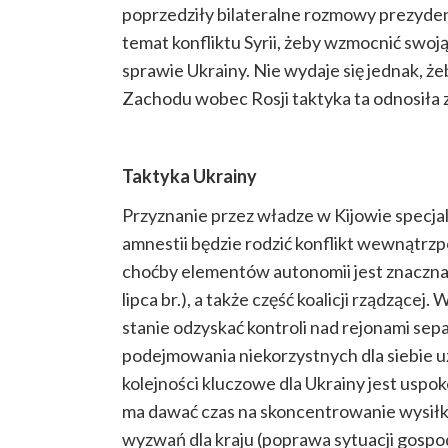
poprzedziły bilateralne rozmowy prezyden
temat konfliktu Syrii, żeby wzmocnić swo
sprawie Ukrainy. Nie wydaje się jednak, ż
Zachodu wobec Rosji taktyka ta odnosiła 
Taktyka Ukrainy
Przyznanie przez władze w Kijowie specj
amnestii będzie rodzić konflikt wewnątrzp
choćby elementów autonomii jest znaczn
lipca br.), a także część koalicji rządzącej.
stanie odzyskać kontroli nad rejonami sep
podejmowania niekorzystnych dla siebie u
kolejności kluczowe dla Ukrainy jest uspoko
ma dawać czas na skoncentrowanie wysiłkó
wyzwań dla kraju (poprawa sytuacji gospod