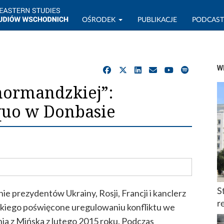
OŚRODEK
PUBLIKACJE
PODCAS
W
normandzkiej”:
 quo w Donbasie
S
ie prezydentów Ukrainy, Rosji, Francji i kanclerz
r
kiego poświęcone uregulowaniu konfliktu we
nia z Mińska z lutego 2015 roku. Podczas