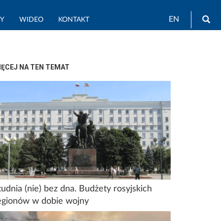
Wy
EN
TY
WIDEO
KONTAKT
IĘCEJ NA TEN TEMAT
tudnia (nie) bez dna. Budżety rosyjskich
egionów w dobie wojny