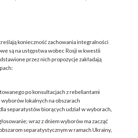
dkreślają konieczność zachowania integralności
towe są na ustępstwa wobec Rosji w kwestii
edstawione przez nich propozycje zakładają
apach:
otowanego po konsultacjach z rebeliantami
 wyborów lokalnych na obszarach
dla separatystów biorących udział w wyborach,
 głosowanie; wraz z dniem wyborów ma zacząć
 obszarom separatystycznym w ramach Ukrainy,