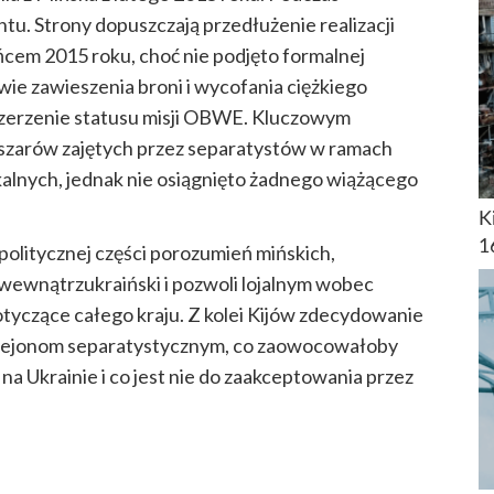
u. Strony dopuszczają przedłużenie realizacji
ńcem 2015 roku, choć nie podjęto formalnej
wie zawieszenia broni i wycofania ciężkiego
zerzenie statusu misji OBWE. Kluczowym
szarów zajętych przez separatystów w ramach
alnych, jednak nie osiągnięto żadnego wiążącego
K
1
politycznej części porozumień mińskich,
s wewnątrzukraiński i pozwoli lojalnym wobec
tyczące całego kraju. Z kolei Kijów zdecydowanie
 rejonom separatystycznym, co zaowocowałoby
 Ukrainie i co jest nie do zaakceptowania przez