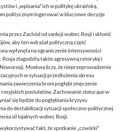
tów i „wpisania” ich w politykę ukraińską.
łom politycznym ingerować w kluczowe decyzje
ia przez Zachód od sankcji wobec Rosji i skłonić
ijów, aby ten wdrażał polityczną część
kwa wpłynęła na ograniczenie intensywności
 Rosja złagodziła także agresywną retorykę i
 Noworosji. Moskwa liczy, że nieprzeprowadzenie
izacyjnych w sytuacji przedłużenia okresu
mania zawieszenia broni pogłębi zmęczenie
ia rosyjskich postulatów. Zachowanie
status quo
w
niać się będzie do pogłębiania kryzysu
a do destabilizacji sytuacji społeczno-politycznej
nia sił lojalnych wobec Rosji.
 wykorzystywać fakt, że spotkanie „czwórki”