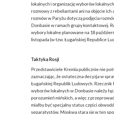
lokalnych i organizację wyborów lokalnych
rozmowy z rebeliantami ani na objęcie ich
rozmów w Paryżu dotyczą podjęcia rozm
Donbasie w ramach grupy kontaktowej. Ros
wybory lokalne planowane na 18 październ
listopada (w tzw. Ługańskiej Republice Lu
Taktyka Rosji
Przedstawiciele Kremla publicznie nie pot
zaznaczając, że ostateczna decyzja w spraw
Ługańskiej Republik Ludowych. Rzecznik K
wyborów lokalnych w Donbasie należy łączy
porozumień mińskich, a więc z przeprowad
miałby być specjalny status części obwodó
separatystów. Moskwa stara się w ten spo