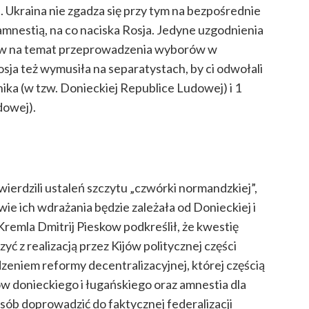
. Ukraina nie zgadza się przy tym na bezpośrednie
 amnestią, na co naciska Rosja. Jedyne uzgodnienia
ów na temat przeprowadzenia wyborów w
ja też wymusiła na separatystach, by ci odwołali
ika (w tzw. Donieckiej Republice Ludowej) i 1
dowej).
wierdzili ustaleń szczytu „czwórki normandzkiej”,
ie ich wdrażania będzie zależała od Donieckiej i
remla Dmitrij Pieskow podkreślił, że kwestię
ć z realizacją przez Kijów politycznej części
zeniem reformy decentralizacyjnej, której częścią
w donieckiego i ługańskiego oraz amnestia dla
sób doprowadzić do faktycznej federalizacji