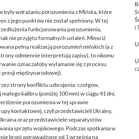
B
 były wdrażaniu porozumienia z Mińska, które
S
den z jego punktów nie został spełniony. W tej
Ś
i 
przedłużenia funkcjonowania porozumienia,
ak nie przyjęto formalnych ustaleń. Mimo iż
U
sowana pełną realizacją porozumień mińskich (a z
rony odmiennie interpretują zapisy), to nikomu
U
(zerwanie oznaczałoby wyłamanie się z procesu
c
 presji międzynarodowej).
zez strony konfliktu uzbrojenia: czołgów,
j małego kalibru (poniżej 100 mm) w ciągu 41 dni,
ierdzenie porozumienia w tej sprawie
upy kontaktowej, czyli przedstawicieli Ukrainy,
Ukraina oraz przedstawiciele separatystów
fywania sprzętu wojskowego. Podczas spotkania w
enie broni wprowadzone od 1 września na