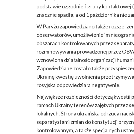
podstawie uzgodnień grupy kontaktowej (i
znacznie spadła, a od 1 października nie z
W Paryżu zapowiedziano także rozszerze
obserwatorów, umożliwienie im nieogranic
obszarach kontrolowanych przez separaty
rozminowywania prowadzonej przez OBWE 
wznowiona działalność organizacji humani
Zapowiedziane zostało także przyspiesze
Ukrainę kwestię uwolnienia przetrzymywan
rosyjska odpowiedziała negatywnie.
Największe rozbieżności dotyczą kwestii 
ramach Ukrainy terenów zajętych przez 
lokalnych. Strona ukraińska odrzuca nacisk
separatystami zmian do konstytucji przyzn
kontrolowanym, a także specjalnych usta