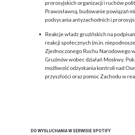
prorosyjskich organizacji i ruchów po
Prawosławną, budowanie powiązań mię
podsycania antyzachodnich i prorosyj
Reakcje władz gruzińskich na podpisa
reakcji społecznych (m.in. niepodnos
Zjednoczonego Ruchu Narodowego w Tbi
Gruzinów wobec działań Moskwy. Pokaz
możliwość odzyskania kontroli nad Os
przyszłości oraz pomoc Zachodu w reali
DO WYSŁUCHANIA W SERWISIE SPOTIFY