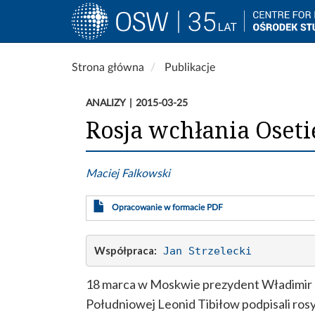
Main
navigation
Przejdź
Strona główna
Publikacje
do
treści
ANALIZY
2015-03-25
Rosja wchłania Oset
Maciej Falkowski
Opracowanie w formacie PDF
Współpraca:
Jan Strzelecki
18 marca w Moskwie prezydent Władimir Pu
Południowej Leonid Tibiłow podpisali rosyjs