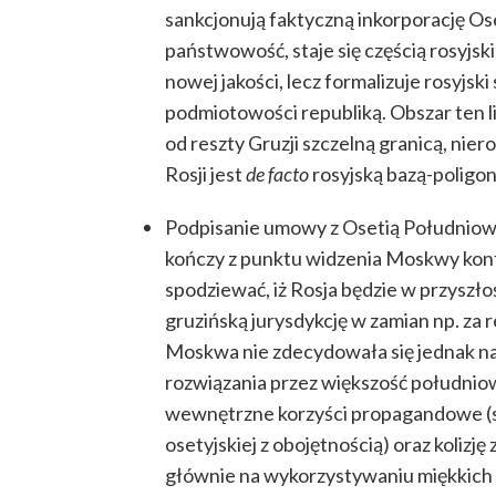
sankcjonują faktyczną inkorporację Os
państwowość, staje się częścią rosyjs
nowej jakości, lecz formalizuje rosyjs
podmiotowości republiką. Obszar ten li
od reszty Gruzji szczelną granicą, nie
Rosji jest
de facto
rosyjską bazą-polig
Podpisanie umowy z Osetią Południową
kończy z punktu widzenia Moskwy konfli
spodziewać, iż Rosja będzie w przyszło
gruzińską jurysdykcję w zamian np. za 
Moskwa nie zdecydowała się jednak na
rozwiązania przez większość południo
wewnętrzne korzyści propagandowe (sp
osetyjskiej z obojętnością) oraz kolizj
głównie na wykorzystywaniu miękkich 