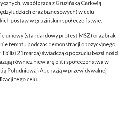
litycznych, współpraca z Gruzińską Cerkwią
dzyludzkich oraz biznesowych) w celu
skich postaw w gruzińskim społeczeństwie.
nie umowy (standardowy protest MSZ) oraz brak
zenie tematu podczas demonstracji opozycyjnego
lisi 21 marca) świadczą o poczuciu bezsilności
ują również niewiarę elit i społeczeństwa w
etią Południową i Abchazją w przewidywalnej
zacji tego celu.