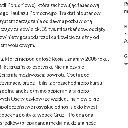
R
etii Południowej, która zachowując fasadową
m
kiego Kaukazu Północnego. Traktat nie stanowi
ki system zarządzania od dawna pozbawioną
B
czący zaledwie ok. 35 tys. mieszkańców, odcięty
z
rozwinięty gospodarczo i całkowicie zależny od
A
onem wojskowym.
G
, której niepodległość Rosja uznała w 2008 roku,
w
kt gruzińsko-osetyjski. Nie należy się
ści grała możliwością powrotu Osetii pod
rezygnację przez Tbilisi z prozachodniego kursu.
 pełną aneksję (mimo popierania takiego
wych Osetyjczyków) ze względu na niewielkie
ołeczeństwo rosyjskie odnosi się do kwestii
ę z obecną polityką wobec Gruzji. Polega ona
środków (propaganda medialna, działalność