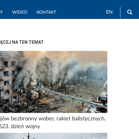
Wy
EN
TY
WIDEO
KONTAKT
IĘCEJ NA TEN TEMAT
ijów bezbronny wobec rakiet balistycznych.
623. dzień wojny