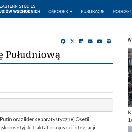
OŚRODEK
PUBLIKACJE
PODCAS
W
ię Południową
K
tin oraz lider separatystycznej Osetii
1
ko-osetyjski traktat o sojuszu i integracji.