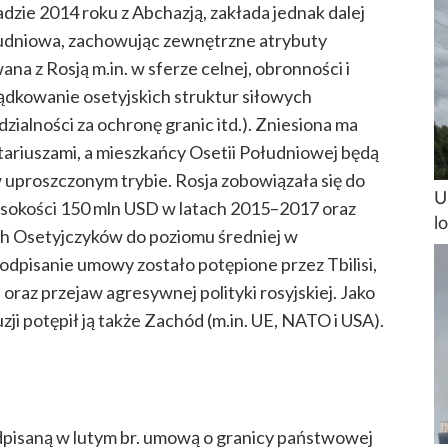
zie 2014 roku z Abchazją, zakłada jednak dalej
ołudniowa, zachowując zewnętrzne atrybuty
ana z Rosją m.in. w sferze celnej, obronności i
kowanie osetyjskich struktur siłowych
zialności za ochronę granic itd.). Zniesiona ma
tariuszami, a mieszkańcy Osetii Południowej będą
 uproszczonym trybie. Rosja zobowiązała się do
U
ysokości 150 mln USD w latach 2015–2017 oraz
l
ch Osetyjczyków do poziomu średniej w
dpisanie umowy zostało potępione przez Tbilisi,
 oraz przejaw agresywnej polityki rosyjskiej. Jako
ji potępił ją także Zachód (m.in. UE, NATO i USA).
odpisaną w lutym br. umową o granicy państwowej