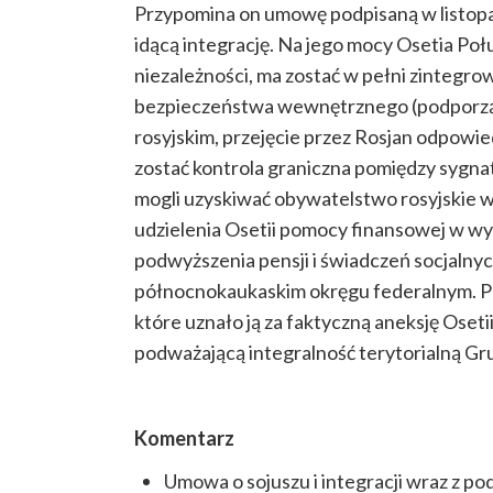
Przypomina on umowę podpisaną w listopad
idącą integrację. Na jego mocy Osetia P
niezależności, ma zostać w pełni zintegrow
bezpieczeństwa wewnętrznego (podporząd
rosyjskim, przejęcie przez Rosjan odpowied
zostać kontrola graniczna pomiędzy sygna
mogli uzyskiwać obywatelstwo rosyjskie w
udzielenia Osetii pomocy finansowej w w
podwyższenia pensji i świadczeń socjalny
północnokaukaskim okręgu federalnym. Po
które uznało ją za faktyczną aneksję Osetii
podważającą integralność terytorialną Gruz
Komentarz
Umowa o sojuszu i integracji wraz z p