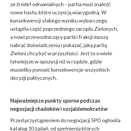
ze źródeł odnawialnych – partia musi znaleźć
nowe hasło, które uczyni ją wiarygodną. W
konsekwencji słabego wyniku wyborczego
ustąpiła część poprzedniego zarządu Zielonych,
a nowi przewodniczący partii i frakcji muszą
nabrać doświadczenia i pokazać, jaką partią
Zieloni chcą być w przyszłości. Jest to o wiele
łatwiejsze w opozycji niż w rządzie, gdzie
musieliby ponosić konsekwencje wszystkich
decyzji politycznych.
Najważniejsze punkty sporne podczas
negocjacji chadeków i socjaldemokratów
Przed przystąpieniem do negocjacji SPD ogłosiła
katalog 10 żądań, od spełnienia których