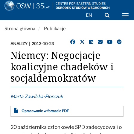
Wyszukaj
EN
Togg
Przejdź
Strona główna
Publikacje
do
treści
ANALIZY
2013-10-23
Niemcy: Negocjacje
koalicyjne chadeków i
socjaldemokratów
Marta Zawilska-Florczuk
Opracowanie w formacie PDF
20 października członkowie SPD zadecydowali o