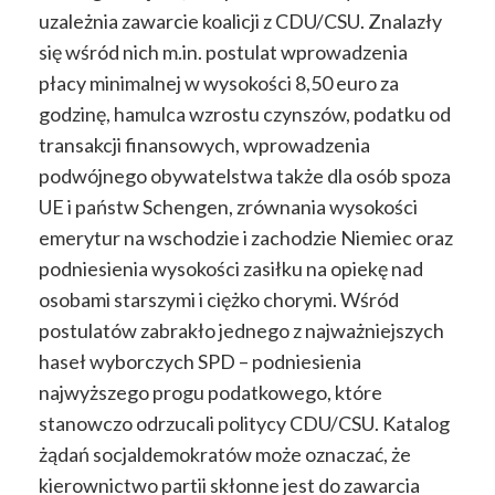
uzależnia zawarcie koalicji z CDU/CSU. Znalazły
się wśród nich m.in. postulat wprowadzenia
płacy minimalnej w wysokości 8,50 euro za
godzinę, hamulca wzrostu czynszów, podatku od
transakcji finansowych, wprowadzenia
podwójnego obywatelstwa także dla osób spoza
UE i państw Schengen, zrównania wysokości
emerytur na wschodzie i zachodzie Niemiec oraz
podniesienia wysokości zasiłku na opiekę nad
osobami starszymi i ciężko chorymi. Wśród
postulatów zabrakło jednego z najważniejszych
haseł wyborczych SPD – podniesienia
najwyższego progu podatkowego, które
stanowczo odrzucali politycy CDU/CSU. Katalog
żądań socjaldemokratów może oznaczać, że
kierownictwo partii skłonne jest do zawarcia