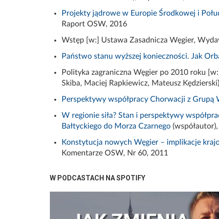
Projekty jądrowe w Europie Środkowej i Poł
Raport OSW, 2016
Wstęp [w:] Ustawa Zasadnicza Węgier, Wyd
Państwo stanu wyższej konieczności. Jak Orb
Polityka zagraniczna Węgier po 2010 roku [w
Skiba, Maciej
Rapkiewicz
, Mateusz Kędzierski
Perspektywy współpracy Chorwacji z Grupą
W regionie siła? Stan i perspektywy współp
Bałtyckiego do Morza Czarnego
(współautor)
Konstytucja nowych Węgier – implikacje krajo
Komentarze OSW, Nr 60, 2011
W PODCASTACH NA SPOTIFY