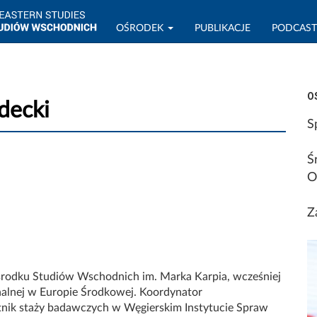
OŚRODEK
PUBLIKACJE
PODCAS
O
decki
S
Ś
O
Z
rodku Studiów Wschodnich im. Marka Karpia, wcześniej
onalnej w Europie Środkowej. Koordynator
nik staży badawczych w Węgierskim Instytucie Spraw