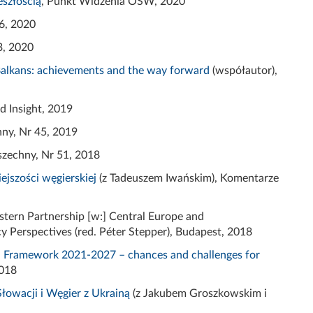
eszłością
, Punkt Widzenia OSW, 2020
6, 2020
3, 2020
Balkans: achievements and the way forward
(współautor),
ad
Insight
, 2019
ny, Nr 45, 2019
szechny, Nr 51, 2018
jszości węgierskiej
(z Tadeuszem Iwańskim), Komentarze
stern
Partnership
[w:] Central Europe and
cy
Perspectives
(red.
Péter
Stepper
),
Budapest
, 2018
al Framework 2021-2027 – chances and challenges for
2018
łowacji i Węgier z Ukrainą
(z Jakubem Groszkowskim i