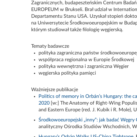
Zagranicznych, budapeszteńskim Centrum Badań Str
EUROPEUM w Brukseli.
Brał udział w
Internation
Departamentu Stanu USA.
Uzyskał stopień dokt
na Uniwersytecie Środkowoeuropejskim w Budapes
którym studiował także filologię węgierską.
Tematy badawcze
polityka zagraniczna państw środkowoeurope
współpraca regionalna w Europie Środkowej
polityka wewnętrzna i zagraniczna Węgier
węgierska polityka pamięci
Ważniejsze publikacje
Politics of memory in Orbán’s Hungary: the cas
2020
[w:]
The Anatomy of Right-Wing Populi
and
Eastern
Europe
(red.
J. Kubik i R. Mole)
, 
Środkowoeuropejski „inny”: jak badać Węgry
analityczny
Ośrodka Studiów Wschodnich
,
W
Hungary’s Orbán Walks US-China Tightrope
,