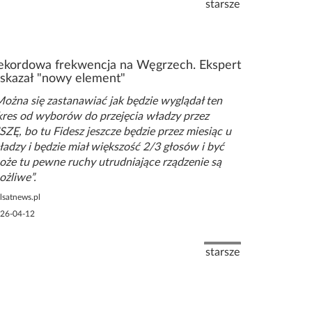
Następna strona
starsze
ekordowa frekwencja na Węgrzech. Ekspert
skazał "nowy element"
ożna się zastanawiać jak będzie wyglądał ten
kres od wyborów do przejęcia władzy przez
SZĘ, bo tu Fidesz jeszcze będzie przez miesiąc u
ładzy i będzie miał większość 2/3 głosów i być
oże tu pewne ruchy utrudniające rządzenie są
ożliwe
lsatnews.pl
26-04-12
Następna strona
starsze