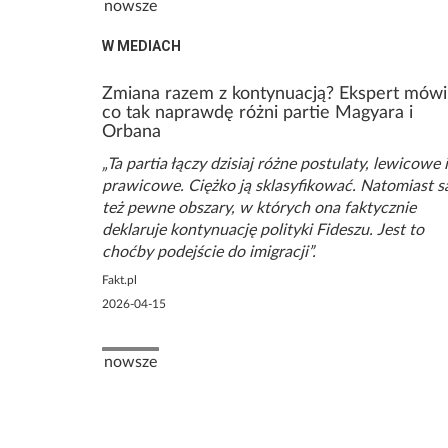
Poprzednia strona
nowsze
W MEDIACH
Zmiana razem z kontynuacją? Ekspert mówi
co tak naprawdę różni partie Magyara i
Orbana
Ta partia łączy dzisiaj różne postulaty, lewicowe i
prawicowe. Ciężko ją sklasyfikować. Natomiast s
też pewne obszary, w których ona faktycznie
deklaruje kontynuację polityki Fideszu. Jest to
choćby podejście do imigracji
Fakt.pl
2026-04-15
Stronicowanie
Poprzednia strona
nowsze