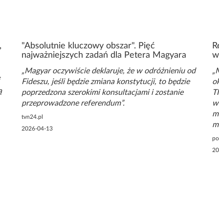
,
"Absolutnie kluczowy obszar". Pięć
R
najważniejszych zadań dla Petera Magyara
w
Magyar oczywiście deklaruje, że w odróżnieniu od
M
Fideszu, jeśli będzie zmiana konstytucji, to będzie
o
ą
poprzedzona szerokimi konsultacjami i zostanie
TI
przeprowadzone referendum
w
m
tvn24.pl
m
2026-04-13
po
20