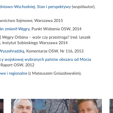
udniowo-Wschodniej. Stan i perspektywy
(współautor),
awnictwo Sejmowe, Warszawa 2015
án zmienił Węgry
, Punkt Widzenia OSW, 2014
:] Węgry
Orbána
– wzór czy przestroga? (red. Leszek
), Instytut Sobieskiego Warszawa 2014
 Wyszehradzką
, Komentarze OSW, Nr 116, 2013
racy wojskowej wybranych państw obszaru od Morza
, Raport OSW, 2012
we i regionalne
(z Mateuszem Gniazdowskim),