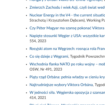
Zmierzch Zachodu i wiek Azji, czyli świat we
Nuclear Energy in the V4 - the current situati
Strachotą
i
Krzysztofem
Dębcem
), Working P
Czy Péter Magyar ma szansę pokonać Viktora
Napięte stosunki Węgier z USA: wszystkie ka
554, 2023
Rosyjski atom na Węgrzech: rosnąca rola Franc
Co się dzieje z Węgrami
, Tygodnik Powszechn
Wschodnia flanka NATO po roku wojny – mobi
OSW, Nr 491, 2023
Piąty rząd Orbána: pełnia władzy w cieniu kr
Najtrudniejsze wybory Viktora Orbána
, Tygo
W jedności siła. Węgierska opozycja z szans
414, 2021