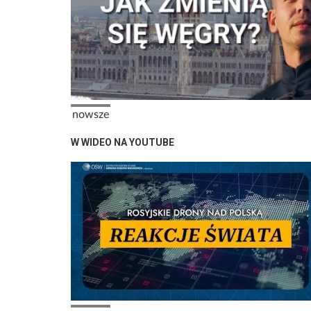
Stronicowanie
Poprzednia strona
nowsze
W WIDEO NA YOUTUBE
Stronicowanie