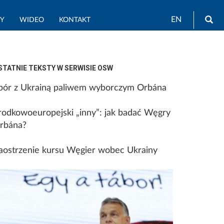
Wy
EN
TY
WIDEO
KONTAKT
STATNIE TEKSTY W SERWISIE OSW
pór z Ukrainą paliwem wyborczym Orbána
rodkowoeuropejski „inny”: jak badać Węgry
rbána?
aostrzenie kursu Węgier wobec Ukrainy