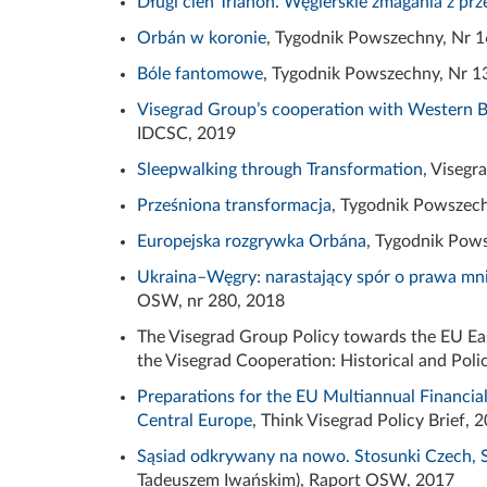
Długi cień Trianon. Węgierskie zmagania z prz
Orbán w koronie
, Tygodnik Powszechny, Nr 1
Bóle fantomowe
, Tygodnik Powszechny, Nr 1
Visegrad Group’s cooperation with Western 
IDCSC, 2019
Sleepwalking through Transformation
,
Visegr
Prześniona transformacja
, Tygodnik Powszech
Europejska rozgrywka Orbána
, Tygodnik Pow
Ukraina–Węgry: narastający spór o prawa mnie
OSW, nr 280, 2018
The
Visegrad
Group Policy
towards
the EU
Ea
the
Visegrad
Cooperation
:
Historical
and Poli
Preparations for the EU Multiannual Financi
Central Europe
,
Think
Visegrad
Policy
Brief
, 
Sąsiad odkrywany na nowo. Stosunki Czech, S
Tadeuszem Iwańskim), Raport OSW, 2017