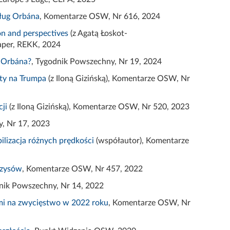
dług Orbána
,
Komentarze
OSW,
Nr 616, 2024
on and perspectives
(z
Agatą
Łoskot-
aper, REKK, 2024
 Orbána?
, Tygodnik Powszechny, Nr 19, 2024
rty na Trumpa
(z Iloną
Gizińską
), Komentarze OSW, Nr
ji
(z Iloną
Gizińską
), Komentarze OSW, Nr 520, 2023
y, Nr 17, 2023
lizacja różnych prędkości
(współautor), Komentarze
yzysów
, Komentarze OSW, Nr 457, 2022
dnik Powszechny, Nr 14, 2022
ami na zwycięstwo w 2022 roku
, Komentarze OSW, Nr