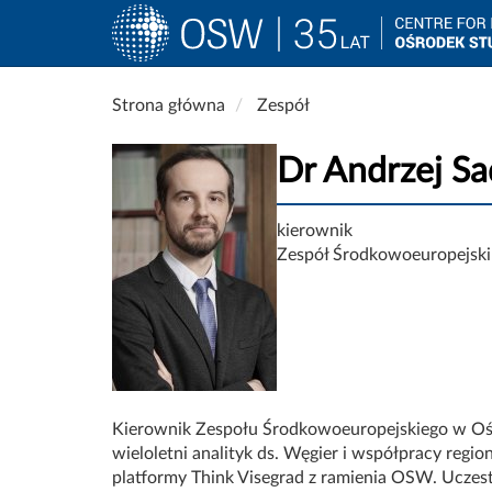
Main
navigation
Przejdź
Strona główna
Zespół
do
treści
Dr Andrzej Sa
kierownik
Zespół Środkowoeuropejski
Kierownik Zespołu Środkowoeuropejskiego w Oś
wieloletni analityk ds. Węgier i współpracy regi
platformy
Think
Visegrad
z ramienia OSW.
Uczest