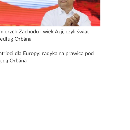
mierzch Zachodu i wiek Azji, czyli świat
edług Orbána
atrioci dla Europy: radykalna prawica pod
gidą Orbána