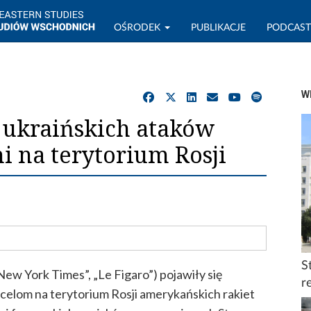
OŚRODEK
PUBLIKACJE
PODCAS
W
a ukraińskich ataków
 na terytorium Rosji
S
ew York Times”, „Le Figaro”) pojawiły się
r
 celom na terytorium Rosji amerykańskich rakiet