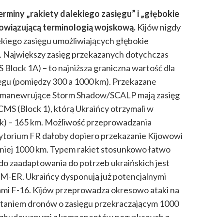
rminy „rakiety dalekiego zasięgu” i „głębokie
bowiązującą terminologią wojskową.
Kijów nigdy
kiego zasięgu umożliwiających głębokie
a. Największy zasięg przekazanych dotychczas
Block 1A) – to najniższa graniczna wartość dla
ęgu (pomiędzy 300 a 1000 km). Przekazane
ski manewrujące Storm Shadow/SCALP mają zasięg
MS (Block 1), którą Ukraińcy otrzymali w
tuk) – 165 km. Możliwość przeprowadzania
ytorium FR dałoby dopiero przekazanie Kijowowi
mniej 1000 km.
Typem rakiet stosunkowo łatwo
do zaadaptowania do potrzeb ukraińskich jest
M-ER. Ukraińcy dysponują już potencjalnymi
ami F-16. Kijów przeprowadza okresowo ataki na
staniem dronów o zasięgu przekraczającym 1000