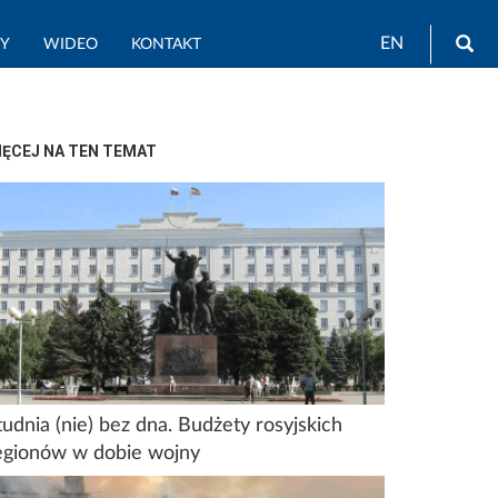
Wy
EN
TY
WIDEO
KONTAKT
IĘCEJ NA TEN TEMAT
tudnia (nie) bez dna. Budżety rosyjskich
egionów w dobie wojny