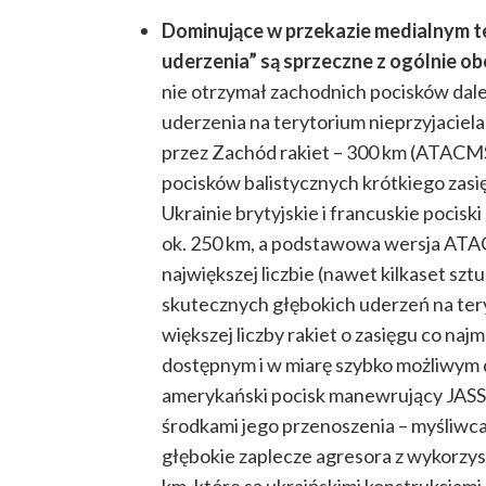
Dominujące w przekazie medialnym te
uderzenia” są sprzeczne z ogólnie o
nie otrzymał zachodnich pocisków dale
uderzenia na terytorium nieprzyjaciel
przez Zachód rakiet – 300 km (ATACMS 
pocisków balistycznych krótkiego zasi
Ukrainie brytyjskie i francuskie poci
ok. 250 km, a podstawowa wersja ATAC
największej liczbie (nawet kilkaset sz
skutecznych głębokich uderzeń na ter
większej liczby rakiet o zasięgu co naj
dostępnym i w miarę szybko możliwym 
amerykański pocisk manewrujący JASS
środkami jego przenoszenia – myśliwc
głębokie zaplecze agresora z wykorzy