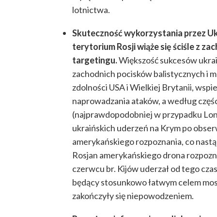
lotnictwa.
Skuteczność wykorzystania przez Ukr
terytorium Rosji wiąże się ściśle z 
targetingu.
Większość sukcesów ukraiń
zachodnich pocisków balistycznych i 
zdolności USA i Wielkiej Brytanii, wsp
naprowadzania ataków, a według części
(najprawdopodobniej w przypadku Lon
ukraińskich uderzeń na Krym po obse
amerykańskiego rozpoznania, co nast
Rosjan amerykańskiego drona rozpoz
czerwcu br. Kijów uderzał od tego cza
będący stosunkowo łatwym celem most w
zakończyły się niepowodzeniem.