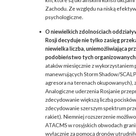
km, które są ukraińskimi konstrukcj
Zachodu. Ze względu na niską efektyw
psychologiczne.
O niewielkich zdolnościach oddziały
Rosji decyduje nie tylko zasięg przek
niewielka liczba, uniemożliwiająca
podobieństwo tych organizowanych 
ataków miesięcznie z wykorzystaniem
manewrujących Storm Shadow/SCALP (
agresora na terenach okupowanych), z 
Analogiczne uderzenia Rosjanie przep
zdecydowanie większą liczbą pocisków 
zdecydowanie szerszym spektrum prze
rakiet). Niemniej rozszerzenie możliwo
ATACMS w rosyjskich obwodach granic
wyłącznie za pomocą dronów utrudniłob