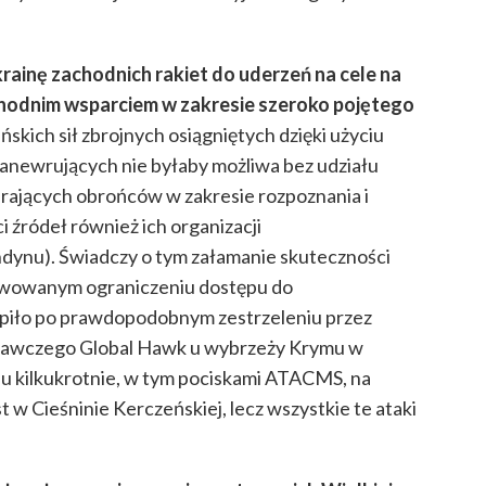
ainę zachodnich rakiet do uderzeń na cele na
zachodnim wsparciem w zakresie szeroko pojętego
skich sił zbrojnych osiągniętych dzięki użyciu
manewrujących nie byłaby możliwa bez udziału
ierających obrońców w zakresie rozpoznania i
 źródeł również ich organizacji
dynu). Świadczy o tym załamanie skuteczności
rwowanym ograniczeniu dostępu do
ąpiło po prawdopodobnym zestrzeleniu przez
nawczego Global Hawk u wybrzeży Krymu w
su kilkukrotnie, w tym pociskami ATACMS, na
 Cieśninie Kerczeńskiej, lecz wszystkie te ataki