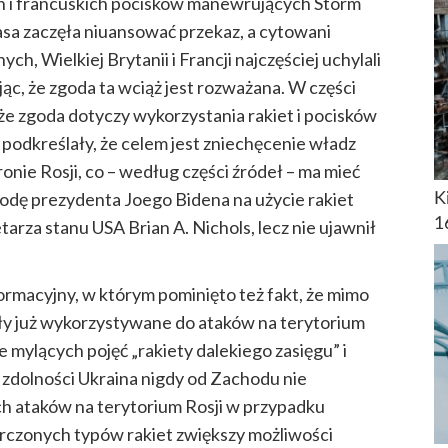
ch i francuskich pocisków manewrujących Storm
a zaczęła niuansować przekaz, a cytowani
, Wielkiej Brytanii i Francji najczęściej uchylali
ąc, że zgoda ta wciąż jest rozważana. W części
, że zgoda dotyczy wykorzystania rakiet i pocisków
odkreślały, że celem jest zniechęcenie władz
onie Rosji, co – według części źródeł – ma mieć
godę prezydenta Joego Bidena na użycie rakiet
K
1
arza stanu USA Brian A. Nichols, lecz nie ujawnił
ormacyjny, w którym pominięto też fakt, że mimo
ły już wykorzystywane do ataków na terytorium
mylących pojęć „rakiety dalekiego zasięgu” i
i zdolności Ukraina nigdy od Zachodu nie
ich ataków na terytorium Rosji w przypadku
arczonych typów rakiet zwiększy możliwości