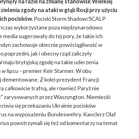
łynęły na razie na zmianę stanowisk Wielkiej
udzielenia zgody na ataki w głąb Rosji przy użyciu
kich pocisków.
Pociski Storm Shadow/SCALP
chczas wykorzystane poza międzynarodowo
 media sugerowały do tej pory, że takie ich
ndyn zachowuje obecnie powściągliwość w
 poprzedni, jak i obecny rząd zaliczyły
 maju brytyjską zgodę na takie uderzenia
w lipcu – premier Keir Starmer. W obu
j dementowane. Z kolei prezydent Francji
całkowicie trafną, ale również Paryż nie
nii” zarysowanych przez Waszyngton. Niemiecki
eciwia się przekazaniu Ukrainie pocisków
rus na wyposażeniu Bundeswehry. Kanclerz Olaf
orius powstrzymali się też od komentarzy na temat