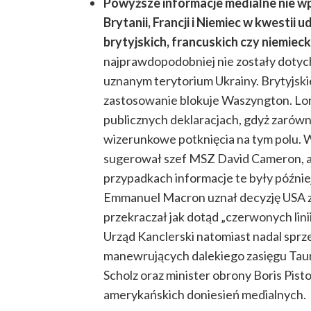
Powyższe informacje medialne nie wp
Brytanii, Francji i Niemiec w kwestii 
brytyjskich, francuskich czy niemiec
najprawdopodobniej nie zostały doty
uznanym terytorium Ukrainy. Brytyjskie
zastosowanie blokuje Waszyngton. Lo
publicznych deklaracjach, gdyż zarówno
wizerunkowe potknięcia na tym polu. W
sugerował szef MSZ David Cameron, a 
przypadkach informacje te były późnie
Emmanuel Macron uznał decyzję USA za 
przekraczał jak dotąd „czerwonych li
Urząd Kanclerski natomiast nadal sprz
manewrujących dalekiego zasięgu Tau
Scholz oraz minister obrony Boris Pist
amerykańskich doniesień medialnych.