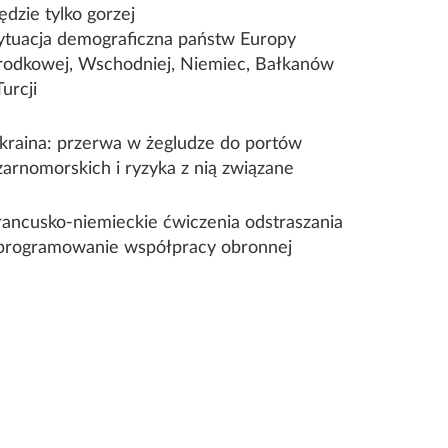
ędzie tylko gorzej
ytuacja demograficzna państw Europy
rodkowej, Wschodniej, Niemiec, Bałkanów
Turcji
kraina: przerwa w żegludze do portów
zarnomorskich i ryzyka z nią związane
rancusko-niemieckie ćwiczenia odstraszania
 programowanie współpracy obronnej