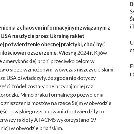
B
S
Ś
i 
ynienia z chaosem informacyjnym związanym z
USA na użycie przez Ukrainę rakiet
U
j potwierdzenie obecnej praktyki, choć być
c
 ilościowe rozszerzenie.
Wiosną 2024 r. Kijów
e amerykańskiej broni przeciwko celom w
F
ało się ze wzmożonymi wówczas niszczycielskimi
i
ze USA oświadczyły, że zgoda nie dotyczy
ści źródeł zostały one przynajmniej raz
gorodzki. Mimo braku formalnego pozwolenia
 do zniszczenia mostów na rzece Sejm w obwodzie
zęść rosyjskiego zgrupowania (potwierdziły to
 pierwszy rakiety ATACMS wykorzystano 19
unicji w obwodzie briańskim.