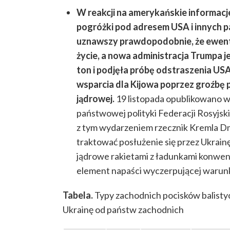
W reakcji na amerykańskie informa
pogróżki pod adresem USA i innych p
uznawszy prawdopodobnie, że ewentu
życie, a nowa administracja Trumpa j
ton i podjęła próbę odstraszenia US
wsparcia dla Kijowa poprzez groźbę p
jądrowej.
19 listopada
opublikowano w
państwowej polityki Federacji Rosyjsk
z tym wydarzeniem rzecznik Kremla Dm
traktować posłużenie się przez Ukrai
jądrowe rakietami z ładunkami konwen
element napaści wyczerpującej warunki
Tabela.
Typy zachodnich pocisków balist
Ukrainę od państw zachodnich