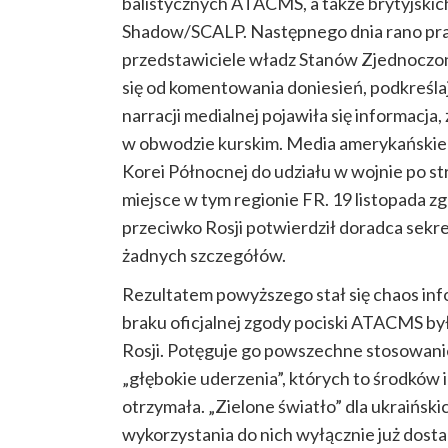
balistycznych ATACMS, a także brytyjski
Shadow/SCALP. Następnego dnia rano pras
przedstawiciele władz Stanów Zjednoczonych
się od komentowania doniesień, podkreślaj
narracji medialnej pojawiła się informacja
w obwodzie kurskim. Media amerykańskie p
Korei Północnej do udziału w wojnie po str
miejsce w tym regionie FR. 19 listopada z
przeciwko Rosji potwierdził doradca sekret
żadnych szczegółów.
Rezultatem powyższego stał się chaos inf
braku oficjalnej zgody pociski ATACMS by
Rosji. Potęguje go powszechne stosowanie 
„głębokie uderzenia”, których to środków 
otrzymała. „Zielone światło” dla ukraińsk
wykorzystania do nich wyłącznie już dost