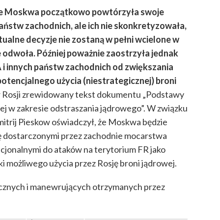
cje Moskwa początkowo powtórzyła swoje
aństw zachodnich, ale ich nie skonkretyzowała,
alne decyzje nie zostaną w pełni wcielone w
e odwoła. Później
poważnie zaostrzyła jednak
A i innych państw zachodnich od zwiększania
otencjalnego użycia (niestrategicznej) broni
 Rosji zrewidowany tekst dokumentu „Podstawy
iej w zakresie odstraszania jądrowego”. W związku
itrij Pieskow oświadczył, że Moskwa będzie
nę dostarczonymi przez zachodnie mocarstwa
cjonalnymi do ataków na terytorium FR jako
 możliwego użycia przez Rosję broni jądrowej.
ycznych i manewrujących otrzymanych przez