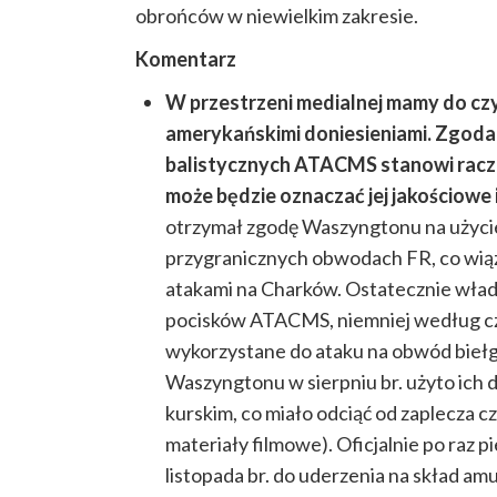
obrońców w niewielkim zakresie.
Komentarz
W przestrzeni medialnej mamy do cz
amerykańskimi doniesieniami. Zgoda 
balistycznych ATACMS stanowi racze
może będzie oznaczać jej jakościowe i
otrzymał zgodę Waszyngtonu na użyci
przygranicznych obwodach FR, co wiąz
atakami na Charków. Ostatecznie wład
pocisków ATACMS, niemniej według czę
wykorzystane do ataku na obwód bieł
Waszyngtonu w sierpniu br. użyto ich
kurskim, co miało odciąć od zaplecza c
materiały filmowe). Oficjalnie po raz
listopada br. do uderzenia na skład am