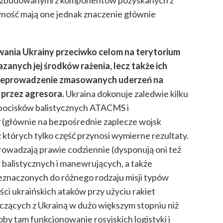
ami zbudowanymi z komponentów pozyskanych z
ność mają one jednak znaczenie głównie
wania Ukrainy przeciwko celom na terytorium
azanych jej środków rażenia, lecz także ich
 przeprowadzenie zmasowanych uderzeń na
przez agresora.
Ukraina dokonuje zaledwie kilku
 pocisków balistycznych ATACMS i
głównie na bezpośrednie zaplecze wojsk
których tylko część przynosi wymierne rezultaty.
rowadzają prawie codziennie (dysponują oni też
balistycznych i manewrujących, a także
znaczonych do różnego rodzaju misji typów
ści ukraińskich ataków przy użyciu rakiet
zących z Ukrainą w dużo większym stopniu niż
y tam funkcjonowanie rosyjskich logistyki i