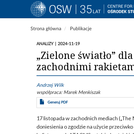
Main
navigation
Przejdź
Strona główna
Publikacje
do
treści
ANALIZY
2024-11-19
„Zielone światło” dl
zachodnimi rakietami
Andrzej Wilk
współpraca:
Marek Menkiszak
Generuj PDF
17 listopada w zachodnich mediach („The N
doniesienia o zgodzie na użycie przeciwko