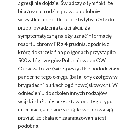
agresji nie dojdzie. Świadczy o tym fakt, że
biorą w nich udział prawdopodobnie
wszystkie jednostki, które byłyby użyte do
przeprowadzenia takiej akcji. Za
symptomatyczną należy uznać informację
resortu obrony FR z 4 grudnia, zgodnie z
którą do strzelań na poligonach przystąpiło
500 załóg czołgów Południowego OW.
Oznacza to, że ćwiczą wszystkie pododdziały
pancerne tego okręgu (bataliony czołgów w
brygadach i pułkach ogólnowojskowych). W
odniesieniu do szkoleń innych rodzajów
wojsk i służb nie przedstawiono tego typu
informacji, ale dane szczątkowe pozwalają
przyjąć, że skala ich zaangażowania jest
podobna.