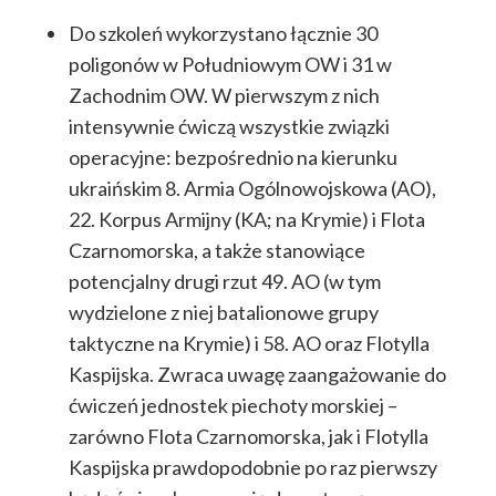
Do szkoleń wykorzystano łącznie 30
poligonów w Południowym OW i 31 w
Zachodnim OW. W pierwszym z nich
intensywnie ćwiczą wszystkie związki
operacyjne: bezpośrednio na kierunku
ukraińskim 8. Armia Ogólnowojskowa (AO),
22. Korpus Armijny (KA; na Krymie) i Flota
Czarnomorska, a także stanowiące
potencjalny drugi rzut 49. AO (w tym
wydzielone z niej batalionowe grupy
taktyczne na Krymie) i 58. AO oraz Flotylla
Kaspijska. Zwraca uwagę zaangażowanie do
ćwiczeń jednostek piechoty morskiej –
zarówno Flota Czarnomorska, jak i Flotylla
Kaspijska prawdopodobnie po raz pierwszy