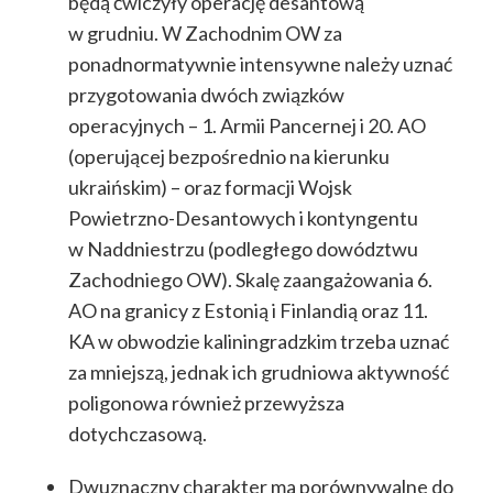
będą ćwiczyły operację desantową
w grudniu. W Zachodnim OW za
ponadnormatywnie intensywne należy uznać
przygotowania dwóch związków
operacyjnych – 1. Armii Pancernej i 20. AO
(operującej bezpośrednio na kierunku
ukraińskim) – oraz formacji Wojsk
Powietrzno-Desantowych i kontyngentu
w Naddniestrzu (podległego dowództwu
Zachodniego OW). Skalę zaangażowania 6.
AO na granicy z Estonią i Finlandią oraz 11.
KA w obwodzie kaliningradzkim trzeba uznać
za mniejszą, jednak ich grudniowa aktywność
poligonowa również przewyższa
dotychczasową.
Dwuznaczny charakter ma porównywalne do