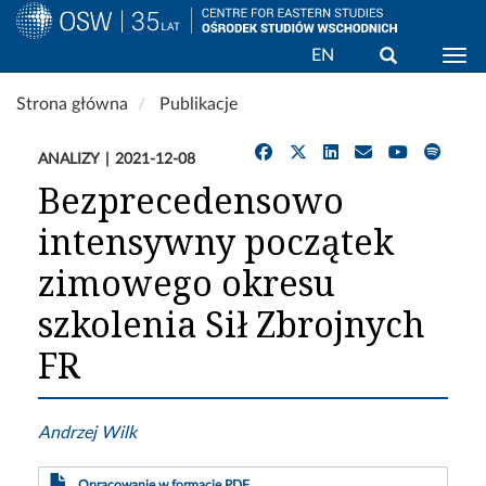
Wyszukaj
EN
Togg
Przejdź
Strona główna
Publikacje
do
treści
ANALIZY
2021-12-08
Bezprecedensowo
intensywny początek
zimowego okresu
szkolenia Sił Zbrojnych
FR
Andrzej Wilk
Opracowanie w formacie PDF