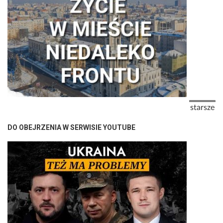
Stronicowanie
Następna
starsze
DO OBEJRZENIA W SERWISIE YOUTUBE