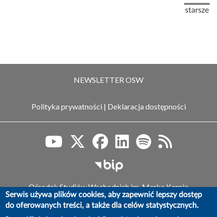
Stronicowanie
Następna
starsze
NEWSLETTER OSW
Polityka prywatności
|
Deklaracja dostępności
Biuletyn Informacji Publiczn
Ośrodek Studiów Wschodnich im. Marka Karpia
Serwis używa plików cookies, aby zapewnić lepszy dostęp
ul. Koszykowa 6a, 00-564 Warszawa,
do oferowanych treści, a także dla celów statystycznych.
tel.: (+48) 22 525 80 00, faks: (+48) 22 525 80 40