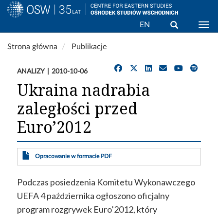
Wyszukaj
EN
Togg
Przejdź
Strona główna
Publikacje
do
treści
ANALIZY
2010-10-06
Ukraina nadrabia
zaległości przed
Euro’2012
Opracowanie w formacie PDF
Podczas posiedzenia Komitetu Wykonawczego
UEFA 4 października ogłoszono oficjalny
program rozgrywek Euro’2012, który