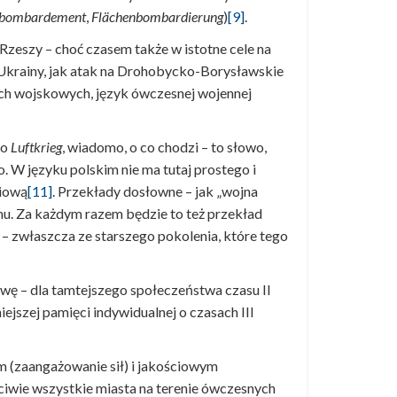
nbombardement
,
Flächenbombardierung
)
[9]
.
Rzeszy – choć czasem także w istotne cele na
 Ukrainy, jak atak na Drohobycko-Borysławskie
ich wojskowych, język ówczesnej wojennej
bo
Luftkrieg
, wiadomo, o co chodzi – to słowo,
o. W języku polskim nie ma tutaj prostego i
niową
[11]
. Przekłady dosłowne – jak „wojna
mu. Za każdym razem będzie to też przekład
– zwłaszcza ze starszego pokolenia, które tego
awę – dla tamtejszego społeczeństwa czasu II
ejszej pamięci indywidualnej o czasach III
m (zaangażowanie sił) i jakościowym
aściwie wszystkie miasta na terenie ówczesnych