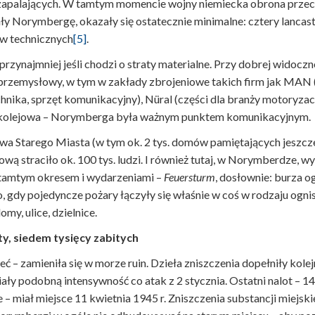
palających. W tamtym momencie wojny niemiecka obrona przeciwl
Norymbergę, okazały się ostatecznie minimalne: cztery lancast
ów technicznych
[5]
.
zynajmniej jeśli chodzi o straty materialne. Przy dobrej widoczn
ar przemysłowy, w tym w zakłady zbrojeniowe takich firm jak MA
nika, sprzęt komunikacyjny), Nüral (części dla branży motoryzac
ura kolejowa – Norymberga była ważnym punktem komunikacyjnym.
a Starego Miasta (w tym ok. 2 tys. domów pamiętających jeszcze
ową straciło ok. 100 tys. ludzi. I również tutaj, w Norymberdze, 
 tamtym okresem i wydarzeniami –
Feuersturm
, dosłownie: burza o
, gdy pojedyncze pożary łączyły się właśnie w coś w rodzaju ognis
my, ulice, dzielnice.
y, siedem tysięcy zabitych
 – zamieniła się w morze ruin. Dzieła zniszczenia dopełniły kolej
miały podobną intensywność co atak z 2 stycznia. Ostatni nalot 
e – miał miejsce 11 kwietnia 1945 r. Zniszczenia substancji miejski