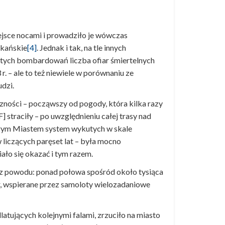
ejsce nocami i prowadziło je wówczas
ykańskie
[4]
. Jednak i tak, na tle innych
 tych bombardowań liczba ofiar śmiertelnych
r. – ale to też niewiele w porównaniu ze
dzi.
zności – począwszy od pogody, która kilka razy
] straciły – po uwzględnieniu całej trasy nad
arym Miastem system wykutych w skale
liczących paręset lat – była mocno
ało się okazać i tym razem.
bez powodu: ponad połowa spośród około tysiąca
r, wspierane przez samoloty wielozadaniowe
atujących kolejnymi falami, zrzuciło na miasto