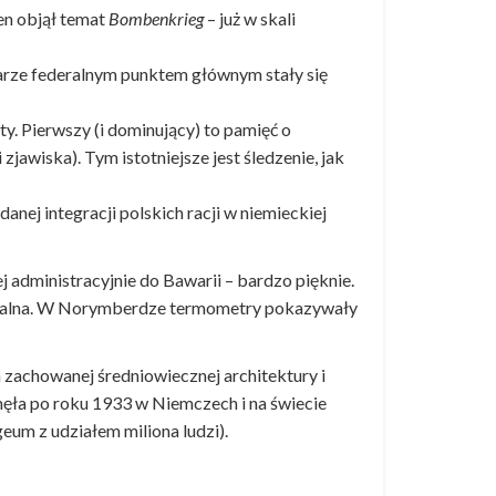
en objął temat
Bombenkrieg
– już w skali
iarze federalnym punktem głównym stały się
ty. Pierwszy (i dominujący) to pamięć o
li zjawiska). Tym istotniejsze jest śledzenie, jak
anej integracji polskich racji w niemieckiej
j administracyjnie do Bawarii – bardzo pięknie.
erzalna. W Norymberdze termometry pokazywały
 zachowanej średniowiecznej architektury i
ynęła po roku 1933 w Niemczech i na świecie
eum z udziałem miliona ludzi).