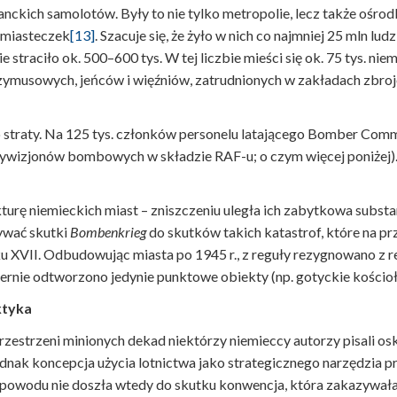
ianckich samolotów. Były to nie tylko metropolie, lecz także ośro
i miasteczek
[13]
. Szacuje się, że żyło w nich co najmniej 25 mln lud
straciło ok. 500–600 tys. W tej liczbie mieści się ok. 75 tys. niem
ymusowych, jeńców i więźniów, zatrudnionych w zakładach zbroj
 straty. Na 125 tys. członków personelu latającego Bomber Comm
dywizjonów bombowych w składzie RAF-u; o czym więcej poniżej).
kturę niemieckich miast – zniszczeniu uległa ich zabytkowa substa
ywać skutki
Bombenkrieg
do skutków takich katastrof, które na pr
u XVII. Odbudowując miasta po 1945 r., z reguły rezygnowano z r
iernie odtworzono jedynie punktowe obiekty (np. gotyckie kości
ktyka
rzestrzeni minionych dekad niektórzy niemieccy autorzy pisali osk
nak koncepcja użycia lotnictwa jako strategicznego narzędzia p
go powodu nie doszła wtedy do skutku konwencja, która zakazywałab