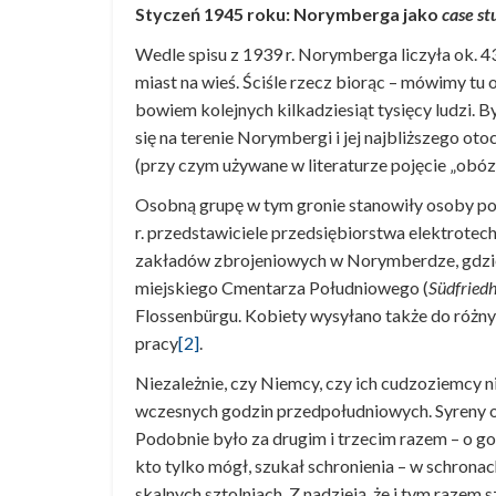
Styczeń 1945 roku: Norymberga jako
case st
Wedle spisu z 1939 r. Norymberga liczyła ok. 43
miast na wieś. Ściśle rzecz biorąc – mówimy tu
bowiem kolejnych kilkadziesiąt tysięcy ludzi. 
się na terenie Norymbergi i jej najbliższego o
(przy czym używane w literaturze pojęcie „obó
Osobną grupę w tym gronie stanowiły osoby po
r. przedstawiciele przedsiębiorstwa elektrote
zakładów zbrojeniowych w Norymberdze, gdzie 
miejskiego Cmentarza Południowego (
Südfried
Flossenbürgu. Kobiety wysyłano także do różny
pracy
[2]
.
Niezależnie, czy Niemcy, czy ich cudzoziemcy n
wczesnych godzin przedpołudniowych. Syreny ob
Podobnie było za drugim i trzecim razem – o g
kto tylko mógł, szukał schronienia – w schro
skalnych sztolniach. Z nadzieją, że i tym razem s