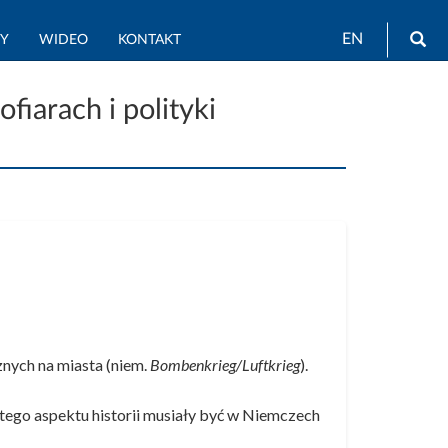
Wy
EN
TY
WIDEO
KONTAKT
iarach i polityki
znych na miasta (niem.
Bombenkrieg/Luftkrieg
).
 tego aspektu historii musiały być w Niemczech