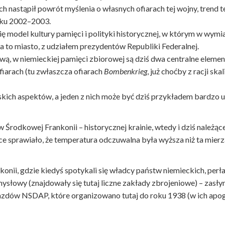
 nastąpił powrót myślenia o własnych ofiarach tej wojny, trend t
oku 2002–2003.
ę model kultury pamięci i polityki historycznej, w którym w wym
a to miasto, z udziałem prezydentów Republiki Federalnej.
tową, w niemieckiej pamięci zbiorowej są dziś dwa centralne elemen
fiarach (tu zwłaszcza ofiarach
Bombenkrieg
, już choćby z racji ska
skich aspektów, a jeden z nich może być dziś przykładem bardzo ud
 Środkowej Frankonii – historycznej krainie, wtedy i dziś należące
ce sprawiało, że temperatura odczuwalna była wyższa niż ta mi
nii, gdzie kiedyś spotykali się władcy państw niemieckich, perła
mysłowy (znajdowały się tutaj liczne zakłady zbrojeniowe) – zasł
jazdów NSDAP, które organizowano tutaj do roku 1938 (w ich apog