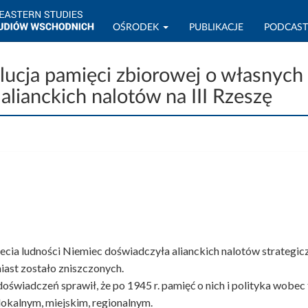
OŚRODEK
PUBLIKACJE
PODCAS
cja pamięci zbiorowej o własnych of
 alianckich nalotów na III Rzeszę
zecia ludności Niemiec doświadczyła alianckich nalotów strategic
miast zostało zniszczonych.
oświadczeń sprawił, że po 1945 r. pamięć o nich i polityka wobec
lokalnym, miejskim, regionalnym.