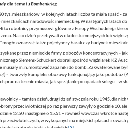
udy
dla tematu
Bombenkrieg
0 tys. mieszkańców; w kolejnych latach liczba ta miała spaść – za 
 o mieszkańcach narodowości niemieckiej. W następnych latach do m
Byli to robotnicy przymusowi, głównie z Europy Wschodniej, skie
toczenia. Na co dzień przebywali w około stu mniejszych lub więk
z” mogło oznaczać także pojedynczy barak czy budynek mieszkaln
zyskane przez niemieckie firmy z obozów koncentracyjnych – jak
chnicznego Siemens-Schuckert dobrali spośród więźniarek KZ Aus
musiały m.in. montować zapalniki do bomb. Zakwaterowane były
hof
) – tworzyły kompleks obozowy funkcjonujący jako podobóz (
A
ch prac na terenie miasta, jak sprzątanie po opadach śniegu – w
iewolnicy – tamten dzień, drugi dzień stycznia roku 1945, dla ni
rony przeciwlotniczej po raz pierwszy zawyły o godzinie 10, ale
odzinie 12.50 i następnie o 15.51 – również wówczas wkrótce nas
nach przeciwlotniczych, w wykopanych na miejskich placach row
zkody i straty nie będą zbyt wielkie
[3]
.