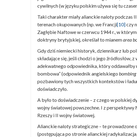
cywilnych (w języku polskim używa się tu czas
Taki charakter miały alianckie naloty podczas 
terenach okupowanych (np. we Francji
[10]
czy n
Zagłębie Naftowe w czerwcu 1944 r., w którym 
doktryny brytyjskiej, określał to mianem
area b
Gdy dziś niemiecki historyk, dziennikarz lub pol
składające się, jeśli chodzi o jego źródłosłów,
adekwatnego odpowiednika, który oddawałby ni
bombowa” (odpowiednik angielskiego
bombing
pozbawiony tych wszystkich kontekstów i ładun
doświadczyło.
A było to doświadczenie – z czego w polskiej d
wojny światowej powszechne. I z perspektywy Nie
Rzeszy i II wojny światowej.
Alianckie naloty strategiczne – te prowadzone 
(postępująca po stronie alianckiej radykalizacj