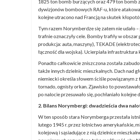
1825 ton bomb burzących oraz 479 ton bomb za
dywizjonów bombowych RAF-u, które atakowały 
kolejne utracono nad Francją na skutek kłopot
Tym razem Norymberdze się zatem nie udało – pr
trafnie oznaczyły cele. Bomby trafiły w obsz
produkcja: auta, maszyny), TEKADE (elektrotech
łączność dla wojska). Ucierpiała infrastrukt
Ponadto całkowicie zniszczona została zabudow
także innych dzielnic mieszkalnych. Dach nad gł
niemiecki określa słowem ściśle powiązanym z
tornado, ognisty orkan. Zjawisko to powstawało
po nalocie przesuwało się, pochłaniało kolejne do
2. Bilans Norymbergi: dwadzieścia dwa nalot
W ten sposób stara Norymberga przestała istnieć
lutego 1945 r. przez lotnictwo amerykańskie, 
kolejową i sąsiadujące z nią dzielnice mieszkaln