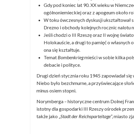
Gdy pod koniec lat 90. XX wieku w Niemczech
ogólnoniemieckiej oraz z apogeum około r
W toku ówczesnych dyskusji ukształtował si
Drezno i obchody kolejnych rocznic nalotu n
Jeśli chodzi o III Rzeszę oraz II wojnę świa
Holokauście, a drugi to pamięć o własnych o
ona się kształtuje.
Temat
Bombenkrieg
mieści w sobie kilka pol
debacie i polityce.
Drugi dzień stycznia roku 1945 zapowiadał się w
Niebo było bezchmurne, a przyświecające słoń
minus osiem stopni.
Norymberga – historyczne centrum Dolnej Franko
istotny dla gospodarki III Rzeszy ośrodek prze
także jako „
Stadt der Reichsparteitage
”, miasto z