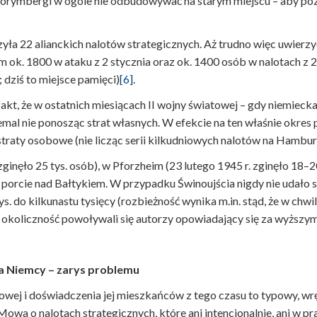
rymbergi w ogóle nie odbudowywać na starym miejscu – aby pozos
a 22 alianckich nalotów strategicznych. Aż trudno więc uwierzyć,
tym ok. 1800 w ataku z 2 stycznia oraz ok. 1400 osób w nalotach
dziś to miejsce pamięci)
[6]
.
 fakt, że w ostatnich miesiącach II wojny światowej – gdy niemieck
iemal nie ponosząc strat własnych. W efekcie na ten właśnie okres
raty osobowe (nie licząc serii kilkudniowych nalotów na Hamburg
zginęło 25 tys. osób), w Pforzheim (23 lutego 1945 r. zginęło 18–
porcie nad Bałtykiem. W przypadku Świnoujścia nigdy nie udało s
ys. do kilkunastu tysięcy (rozbieżność wynika m.in. stąd, że w chwil
ę okoliczność powoływali się autorzy opowiadający się za wyższy
 na Niemcy – zarys problemu
owej i doświadczenia jej mieszkańców z tego czasu to typowy, w
 Mowa o nalotach strategicznych, które ani intencjonalnie, ani w p