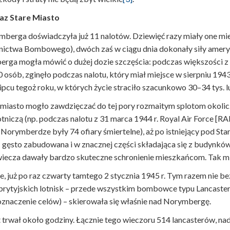
az Stare Miasto
ymberga doświadczyła już 11 nalotów. Dziewięć razy miały one mi
ctwa Bombowego), dwóch zaś w ciągu dnia dokonały siły amer
rga mogła mówić o dużej dozie szczęścia: podczas większości z
 osób, zginęło podczas nalotu, który miał miejsce w sierpniu 1943 
cu tegoż roku, w których życie straciło szacunkowo 30–34 tys. lu
 miasto mogło zawdzięczać do tej pory rozmaitym splotom okolic
tniczą (np. podczas nalotu z 31 marca 1944 r. Royal Air Force [RAF
rymberdze były 74 ofiary śmiertelne), aż po istniejący pod St
ęsto zabudowana i w znacznej części składająca się z budynków 
owiecza dawały bardzo skuteczne schronienie mieszkańcom. Tak mi
e, już po raz czwarty tamtego 2 stycznia 1945 r. Tym razem nie 
 brytyjskich lotnisk – przede wszystkim bombowce typu Lancaste
oznaczenie celów) – skierowała się właśnie nad Norymbergę.
trwał około godziny. Łącznie tego wieczoru 514 lancasterów, nadl