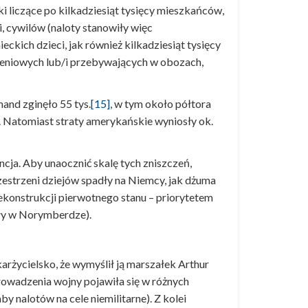
dki liczące po kilkadziesiąt tysięcy mieszkańców,
zi, cywilów (naloty stanowiły więc
ieckich dzieci, jak również kilkadziesiąt tysięcy
eniowych lub/i przebywających w obozach,
and zginęło 55 tys.
[15]
, w tym około półtora
 Natomiast straty amerykańskie wyniosły ok.
ncja. Aby unaocznić skalę tych zniszczeń,
zestrzeni dziejów spadły na Niemcy, jak dżuma
ekonstrukcji pierwotnego stanu – priorytetem
oły w Norymberdze).
arżycielsko, że wymyślił ją marszałek Arthur
rowadzenia wojny pojawiła się w różnych
y nalotów na cele niemilitarne). Z kolei