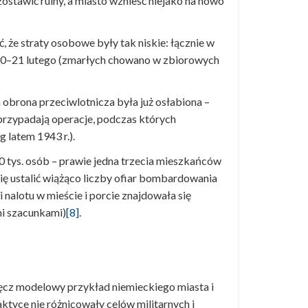
tawić ruiny, a miasto wznieść niejako na nowo
 że straty osobowe były tak niskie: łącznie w
 z 20–21 lutego (zmarłych chowano w zbiorowych
a obrona przeciwlotnicza była już osłabiona –
 przypadają operacje, podczas których
 latem 1943 r.).
20 tys. osób – prawie jedna trzecia mieszkańców
ię ustalić wiążąco liczby ofiar bombardowania
i nalotu w mieście i porcie znajdowała się
mi szacunkami)
[8]
.
ręcz modelowy przykład niemieckiego miasta i
raktyce nie różnicowały celów militarnych i