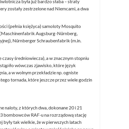
otnicza była już bardzo słaba – straty
ery zostały zestrzelone nad Niemcami, a dwa
ości (pełnia księżyca) samoloty Mosquito
N (Maschinenfabrik Augsburg-Nürnberg,
yjnej), Nürnberger Schraubenfabrik (m.in.
 czasy średniowiecza), a w znacznym stopniu
wystąpiło wówczas zjawisko, które język
gnia, a w wolnym przekładzie np. ogniste
tego tornada, które jeszcze przez wiele godzin
ne naloty, z których dwa, dokonane 20 i 21
– 143 bombowców RAF-u na rozrządową stację
ej były tak wielkie, że w pierwszych latach