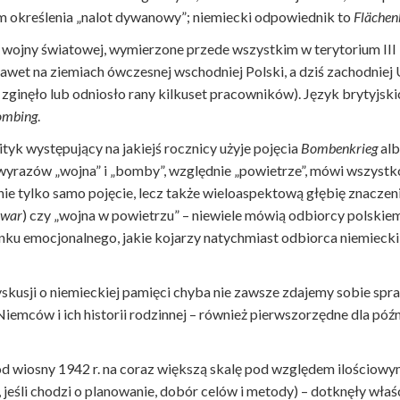
em określenia „nalot dywanowy”; niemiecki odpowiednik to
Fläche
II wojny światowej, wymierzone przede wszystkim w terytorium III 
awet na ziemiach ówczesnej wschodniej Polski, a dziś zachodniej
zginęło lub odniosło rany kilkuset pracowników). Język brytyjsk
ombing
.
ityk występujący na jakiejś rocznicy użyje pojęcia
Bombenkrieg
al
 z wyrazów „wojna” i „bomby”, względnie „powietrze”, mówi wszystk
e tylko samo pojęcie, lecz także wieloaspektową głębię znacze
 war
) czy „wojna w powietrzu” – niewiele mówią odbiorcy polskie
ku emocjonalnego, jakie kojarzy natychmiast odbiorca niemiecki 
yskusji o niemieckiej pamięci chyba nie zawsze zdajemy sobie spr
mców i ich historii rodzinnej – również pierwszorzędne dla późni
od wiosny 1942 r. na coraz większą skalę pod względem ilościowy
a, jeśli chodzi o planowanie, dobór celów i metody) – dotknęły wł