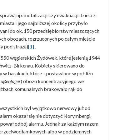
sprawą np. mobilizacji czy ewakuacji dzieci z
iasta i jego najbliższej okolicy przybyło
rowani do ok. 150 przedsiębiorstw mieszczących
szych obozach, rozrzuconych po całym mieście
y pod strażą)
[1]
.
 550 węgierskich Żydówek, które jesienią 1944
chwitz-Birkenau. Kobiety skierowano do
 w barakach, które – postawione w pobliżu
ußenlager
) obozu koncentracyjnego we
 służbach komunalnych brakowało rąk do
ch wszystkich był wyjątkowo nerwowy już od
 alarm okazał się nie dotyczyć Norymbergi.
tępował odbój alarmu. Jednak za każdym razem
ach przeciwodłamkowych albo w podziemnych