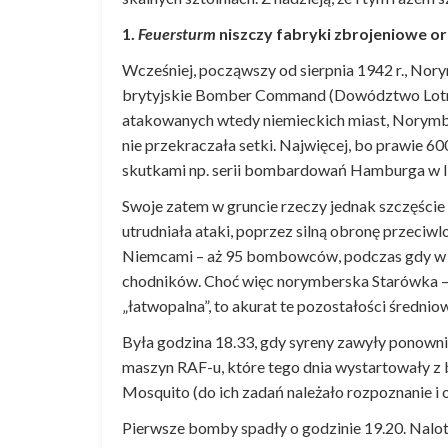
1.
Feuersturm
niszczy fabryki zbrojeniowe or
Wcześniej, począwszy od sierpnia 1942 r., Nor
brytyjskie Bomber Command (Dowództwo Lotni
atakowanych wtedy niemieckich miast, Norymbe
nie przekraczała setki. Najwięcej, bo prawie 600
skutkami np. serii bombardowań Hamburga w lip
Swoje zatem w gruncie rzeczy jednak szczęście
utrudniała ataki, poprzez silną obronę przeciwlo
Niemcami – aż 95 bombowców, podczas gdy w No
chodników. Choć więc norymberska Starówka – g
„łatwopalna”, to akurat te pozostałości średni
Była godzina 18.33, gdy syreny zawyły ponowni
maszyn RAF-u, które tego dnia wystartowały z
Mosquito (do ich zadań należało rozpoznanie i 
Pierwsze bomby spadły o godzinie 19.20. Nalot 