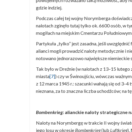
powojennych rozważano taką możliwość, aby No
gdzie indziej.
Podczas całej tej wojny Norymberga doświadczył
nalotach zginęło tutaj tylko ok. 6600 osób, w 
mogiłach na miejskim Cmentarzu Południowym; 
Partykuła „tylko” jest zasadna, jeśli uwzględnić
alianci mogli prowadzić naloty metodycznie i n
notowano jednorazowo największe niemieckie st
Tak było w Dreźnie (w nalotach z 13–15 lutego 
miasta
[7]
) czy w Świnoujściu, wówczas ważnym 
z 12 marca 1945 r.: szacunki wahają się od 3–4 t
nieznana, za to znaczna liczba uchodźców; na t
Bombenkrieg
: alianckie naloty strategiczne
Naloty na Norymbergę w trakcie II wojny świat
jego losu w okresie
Bombenkrieg
(lub
Luftkrieg
).