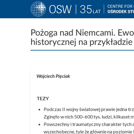
Main
navigation
Przejdź
do
Pożoga nad Niemcami. Ewolu
treści
historycznej na przykładzie
Wojciech Pięciak
TEZY
Podczas II wojny światowej prawie jedna tr
Zginęło w nich 500–600 tys. ludzi, kilkaset 
Powszechny i traumatyczny charakter tych d
wszechobecne, tyle że głównie na poziomie 