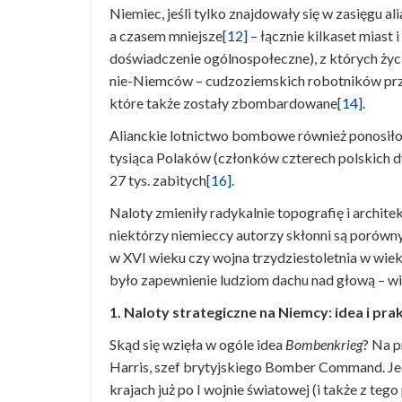
Niemiec, jeśli tylko znajdowały się w zasięgu al
a czasem mniejsze
[12]
– łącznie kilkaset miast 
doświadczenie ogólnospołeczne), z których życie 
nie-Niemców – cudzoziemskich robotników prz
które także zostały zbombardowane
[14]
.
Alianckie lotnictwo bombowe również ponosiło
tysiąca Polaków (członków czterech polskich 
27 tys. zabitych
[16]
.
Naloty zmieniły radykalnie topografię i archite
niektórzy niemieccy autorzy skłonni są porówn
w XVI wieku czy wojna trzydziestoletnia w wiek
było zapewnienie ludziom dachu nad głową – w
1. Naloty strategiczne na Niemcy: idea i pra
Skąd się wzięła w ogóle idea
Bombenkrieg
? Na p
Harris, szef brytyjskiego Bomber Command. Jed
krajach już po I wojnie światowej (i także z te