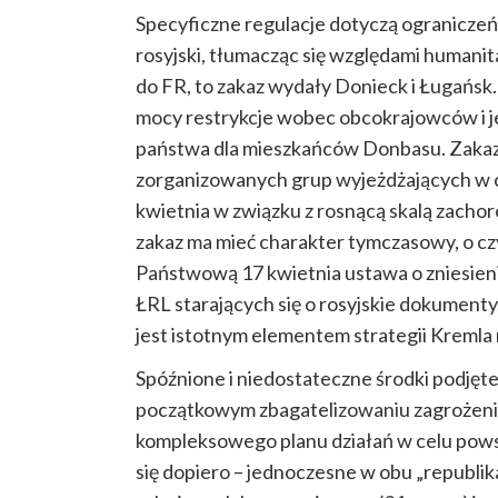
Specyficzne regulacje dotyczą ograniczeń
rosyjski, tłumacząc się względami humanit
do FR, to zakaz wydały Donieck i Ługańsk
mocy restrykcje wobec obcokrajowców i 
państwa dla mieszkańców Donbasu. Zaka
zorganizowanych grup
wyjeżdżających
w 
kwietnia w związku z rosnącą skalą zacho
zakaz ma mieć charakter tymczasowy, o 
Państwową 17 kwietnia ustawa o zniesien
ŁRL starających się o rosyjskie dokumenty.
jest istotnym elementem strategii Kremla
Spóźnione i niedostateczne środki podjęt
początkowym zbagatelizowaniu zagrożenia
kompleksowego planu działań w celu pow
się dopiero – jednoczesne w obu „republi