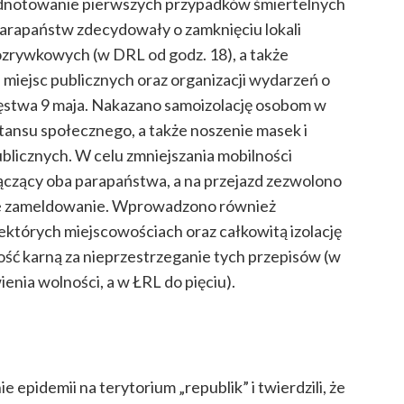
odnotowanie pierwszych przypadków śmiertelnych
arapaństw zdecydowały o zamknięciu lokali
zrywkowych (w DRL od godz. 18), a także
miejsc publicznych oraz organizacji wydarzeń o
stwa 9 maja. Nakazano samoizolację osobom w
tansu społecznego, a także noszenie masek i
blicznych. W celu zmniejszania mobilności
ączący oba parapaństwa, a na przejazd zezwolono
łe zameldowanie. Wprowadzono również
ektórych miejscowościach oraz całkowitą izolację
ość karną za nieprzestrzeganie tych przepisów (w
ienia wolności, a w ŁRL do pięciu).
epidemii na terytorium „republik” i twierdzili, że