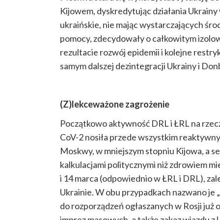
Kijowem, dyskredytując działania Ukrain
ukraińskie, nie mając wystarczających śro
pomocy, zdecydowały o całkowitym izolow
rezultacie rozwój epidemii i kolejne restr
samym dalszej dezintegracji Ukrainy i Don
(Z)lekceważone zagrożenie
Początkowo aktywność DRL i ŁRL na rzecz 
CoV-2 nosiła przede wszystkim reaktywny 
Moskwy, w mniejszym stopniu Kijowa, a sep
kalkulacjami politycznymi niż zdrowiem m
i 14 marca (odpowiednio w ŁRL i DRL), za
Ukrainie. W obu przypadkach nazwano je 
do rozporządzeń ogłaszanych w Rosji już o
imprez masowych, a także zakaz wjazdu z 