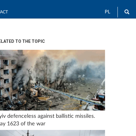
Sea
PL
ACT
ELATED TO THE TOPIC
yiv defenceless against ballistic missiles.
ay 1623 of the war