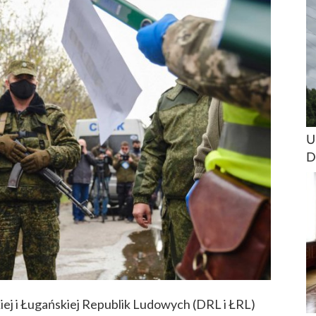
U
D
iej i Ługańskiej Republik Ludowych (DRL i ŁRL)