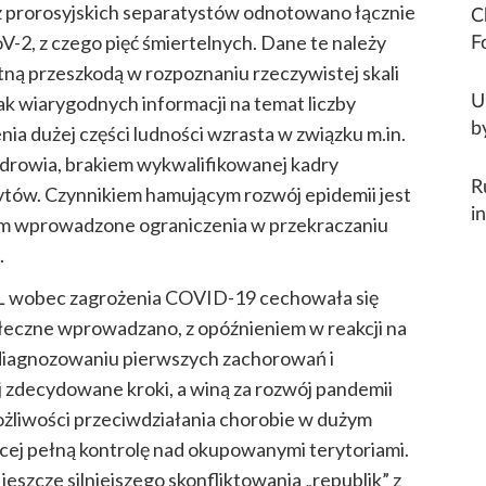
 prorosyjskich separatystów odnotowano łącznie
C
V-2, z czego
pięć śmiertelnych
. Dane te należy
F
tną przeszkodą w rozpoznaniu rzeczywistej skali
k wiarygodnych informacji na temat liczby
U
b
enia
dużej części
ludności wzrasta w związku m.in.
zdrowia, brakiem wykwalifikowanej kadry
R
tów. Czynnikiem hamującym rozwój epidemii jest
i
tym wprowadzone ograniczenia w przekraczaniu
.
L wobec zagrożenia COVID-19 cechowała się
ołeczne wprowadzano, z opóźnieniem w reakcji na
zdiagnozowaniu pierwszych zachorowań i
 zdecydowane kroki, a winą za rozwój pandemii
żliwości przeciwdziałania chorobie w dużym
ącej pełną kontrolę nad okupowanymi terytoriami.
eszcze silniejszego skonfliktowania „republik” z