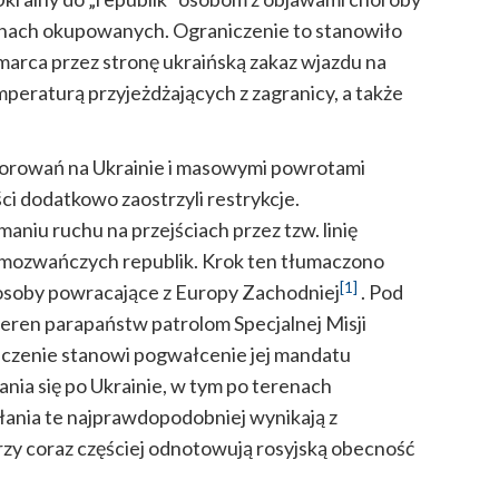
renach okupowanych. Ograniczenie to stanowiło
arca przez stronę ukraińską zakaz wjazdu na
eraturą przyjeżdżających z zagranicy, a także
horowań na Ukrainie i masowymi powrotami
ci dodatkowo zaostrzyli restrykcje.
niu ruchu na przejściach przez tzw. linię
amozwańczych republik. Krok ten tłumaczono
[1]
osoby powracające z Europy Zachodniej
. Pod
teren parapaństw patrolom Specjalnej Misji
czenie stanowi pogwałcenie jej mandatu
ia się po Ukrainie, w tym po terenach
łania te najprawdopodobniej wynikają z
zy coraz częściej odnotowują rosyjską obecność