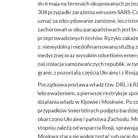
do 6 maja na terenach okupowanych przez
304 przypadki zarażenia wirusem SARS-Co
uznać za zdecydowanie zaniżone, lecz isto
zachorowań w obu parapaństwach jest bra
przeprowadzonych testów. Ryzyko zakaż
z: niewydolną i niedofinansowaną służbą 
medycznej oraz
wysokim
odsetkiem emery
zaś izolacja samozwańczych republik, w 
granic z pozostałą częścią Ukrainy i z Rosją
Początkowa postawa władz tzw. DRL i ŁR
lekceważeniem, a pierwsze restrykcje sp
działania władz w Kijowie i Moskwie. Po 
przypadków śmiertelnych podjęto bardziej
obarczono Ukrainę i państwa Zachodu. Mo
stopniu zależą od wsparcia Rosji, sprawuj
Moskwa stara się wykorzystać sytuację do j