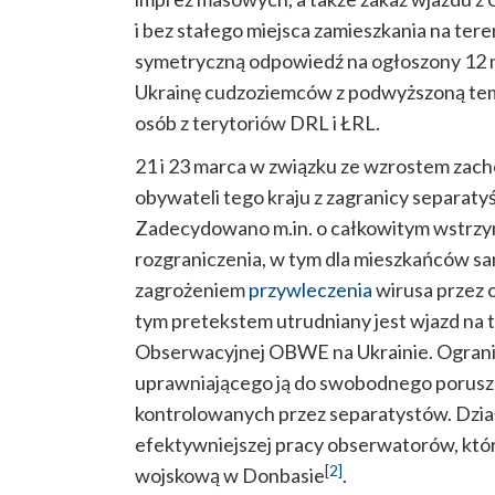
i bez stałego miejsca zamieszkania na te
symetryczną odpowiedź na ogłoszony 12 m
Ukrainę cudzoziemców z podwyższoną temp
osób z terytoriów DRL i ŁRL.
21 i 23 marca w związku ze wzrostem zac
obywateli tego kraju
z zagranicy separatyś
Zadecydowano m.in. o całkowitym wstrzyma
rozgraniczenia, w tym dla mieszkańców s
zagrożeniem
przywleczenia
wirusa przez 
tym pretekstem utrudniany jest wjazd na 
Obserwacyjnej OBWE na Ukrainie. Ograni
uprawniającego ją do swobodnego poruszan
kontrolowanych przez separatystów. Dzia
efektywniejszej pracy obserwatorów, któr
[2]
wojskową w Donbasie
.