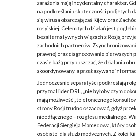
zarażenia mają incydentalny charakter. Gdy 
na podkreślaniu skuteczności podjętych dz
się wirusa obarczają zaś Kijów oraz Zach
rosyjskiej. Celem tych działań jest pogłę
bezalternatywnych więzach z
Rosją
przy j
zachodnich partnerów. Zsynchronizowanie
prawnej oraz diagnozowanie pierwszych
czasie każą przypuszczać, że działania 
skoordynowany, a przekazywane informacj
Jednocześnie separatyści podkreślają rolę 
przyznał lider DRL, „nie byłoby czym doko
mają możliwość „telefonicznego konsultowa
strony Rosji trudno oszacować, gdyż prze
nieodłącznego – rozgłosu medialnego. Wia
Federacji Siergieja Mamedowa, który oso
osobistej dla służb medycznych. Z kolei K