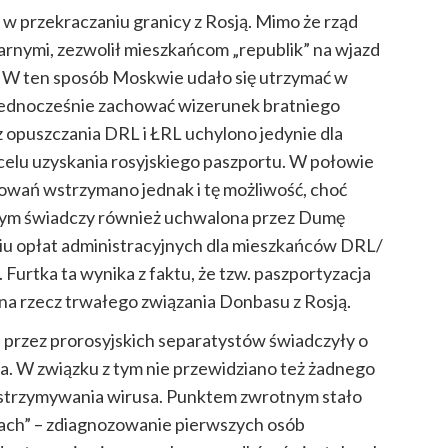
 w przekraczaniu granicy z Rosją. Mimo że rząd
arnymi, zezwolił mieszkańcom „republik” na wjazd
. W ten sposób Moskwie udało się utrzymać w
jednocześnie zachować wizerunek bratniego
z
opuszczania
DRL i ŁRL uchylono jedynie dla
celu uzyskania rosyjskiego paszportu. W połowie
rowań wstrzymano jednak i tę możliwość, choć
czym świadczy również uchwalona przez Dumę
iu opłat administracyjnych dla mieszkańców DRL/
 Furtka ta wynika z faktu, że tzw. paszportyzacja
 na rzecz trwałego związania Donbasu z Rosją.
e przez prorosyjskich separatystów świadczyły o
. W związku z tym nie przewidziano też żadnego
strzymywania wirusa. Punktem zwrotnym stało
kach” – zdiagnozowanie pierwszych osób