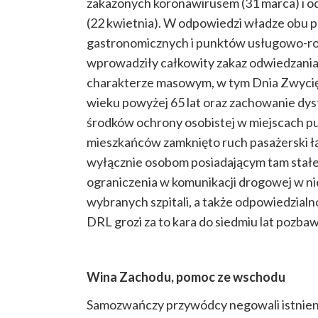
zakażonych koronawirusem (31 marca) i 
(22 kwietnia). W odpowiedzi władze obu p
gastronomicznych i punktów usługowo-ro
wprowadziły całkowity zakaz odwiedzania 
charakterze masowym, w tym Dnia Zwycię
wieku powyżej 65 lat oraz zachowanie dys
środków ochrony osobistej w miejscach pu
mieszkańców zamknięto ruch pasażerski ł
wyłącznie osobom posiadającym tam sta
ograniczenia w komunikacji drogowej w ni
wybranych szpitali, a także odpowiedzialn
DRL grozi za to kara do siedmiu lat pozbaw
Wina Zachodu, pomoc ze wschodu
Samozwańczy przywódcy negowali istnienie 