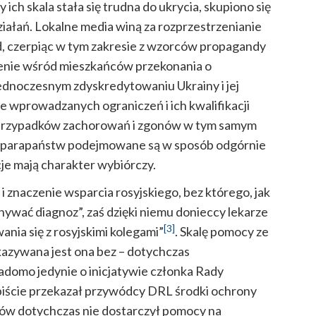
ich skala stała się trudna do ukrycia, skupiono się
iałań. Lokalne media winą za rozprzestrzenianie
ód, czerpiąc w tym zakresie z wzorców propagandy
bienie wśród mieszkańców przekonania o
ednoczesnym zdyskredytowaniu Ukrainy i jej
 wprowadzanych ograniczeń i ich kwalifikacji
 przypadków zachorowań i zgonów w tym samym
obu parapaństw podejmowane są w sposób odgórnie
e mają charakter wybiórczy.
i znaczenie wsparcia rosyjskiego, bez którego, jak
nywać diagnoz”, zaś dzięki niemu donieccy lekarze
[3]
nia się z rosyjskimi kolegami”
. Skalę pomocy ze
kazywana jest ona bez – dotychczas
domo jedynie o inicjatywie członka Rady
biście przekazał przywódcy DRL środki ochrony
ijów dotychczas nie dostarczył pomocy na