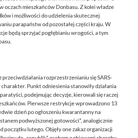
y w oczach mieszkańców Donbasu. Z kolei władze
dków i możliwości do udzielenia skutecznej
aniu parapaństw od pozostałej części kraju. W
ykcje będą sprzyjać pogłębianiu wrogości, a tym
basu.
przeciwdziałania rozprzestrzenianiu się SARS-
charakter. Punkt odniesienia stanowiły działania
aratyści, podejmując decyzje, kierowali się
raczej
ieszkańców. Pierwsze restrykcje
wprowadzono
13
ledwie dzień po ogłoszeniu kwarantanny na
„stanem podwyższonej gotowości”, analogicznie
d początku lutego. Objęły one zakaz organizacji
Ukrainy do „republik” osobom z objawami choroby