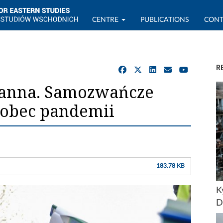
CENTRE
PUBLICATIONS
CONT
R
anna. Samozwańcze
wobec pandemii
183.78 KB
K
D