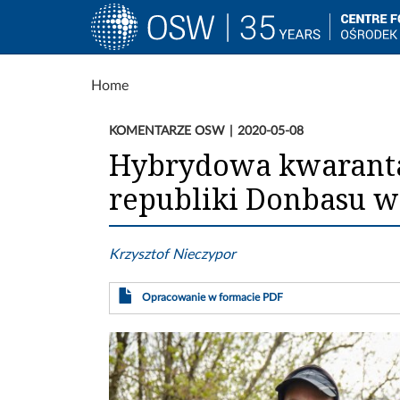
Main
navigation
Skip
Home
to
main
KOMENTARZE OSW
2020-05-08
content
Hybrydowa kwarant
republiki Donbasu 
Krzysztof Nieczypor
Opracowanie w formacie PDF