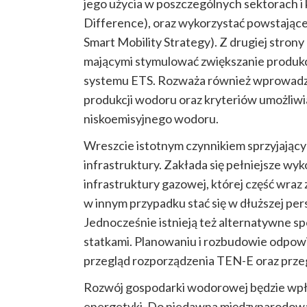
jego użycia w poszczególnych sektorach i
Difference)
, oraz wykorzystać powstające
Smart Mobility Strategy). Z drugiej stro
mającymi stymulować zwiększanie produkcji
systemu ETS. Rozważa również wprowadz
produkcji wodoru oraz kryteriów umożliwia
niskoemisyjnego wodoru.
Wreszcie istotnym czynnikiem sprzyjając
infrastruktury. Zakłada się pełniejsze wy
infrastruktury gazowej, której część wra
w innym przypadku stać się w dłuższej pe
Jednocześnie istnieją też alternatywne s
statkami. Planowaniu i rozbudowie odpowi
przegląd rozporządzenia TEN-E oraz przeg
Rozwój gospodarki wodorowej będzie wpły
energetyki. Do niedawna międzynarodowa 