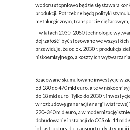
wodoru stopniowo będzie się stawała kon
produkcji. Potrzebne będą polityki stymul
metalurgicznym, transporcie ciężarowym,
– w latach 2030–2050 technologie wytwa
dojrzałość i być stosowane we wszystkic
przewiduje, że od ok. 2030 r. produkcja z
niskoemisyjnego, a koszty ich wytwarzania
Szacowane skumulowane inwestycje w zie
od 180 do 470 mld euro, a te w niskoemisy
do 18 mld euro. Tylko do 2030 r. inwestycj
w rozbudowę generacji energii wiatrowej i
220–340 mld euro, a w modernizację istni
dobudowanie instalacji do CCS ok. 11 mld 
infrastruktury do transportu, dystrybucji