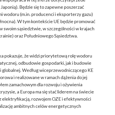
 Japonią). Będzie się to zapewne poszerzać
i wodoru (m.in. producenci i eksporterzy gazu)
 Północna). W tym kontekście UE będzie promować
 swoim sąsiedztwie, w szczególności w krajach
rainie) oraz Południowego Sąsiedztwa.
ka pokazuje, że widzi priorytetową rolę wodoru
atycznej, odbudowie gospodarki, jak i budowie
kali globalnej. Według wiceprzewodniczącego KE
owa i realizowane w ramach dążenia do jej
kołem zamachowym dla rozwoju i ożywienia
zysie, a Europa ma się stać liderem na świecie
 elektryfikacją, rozwojem OZE i efektywności
alizację ambitnych celów energetycznych