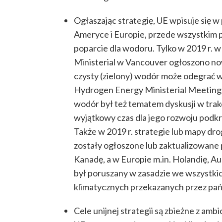
Ogłaszając strategię, UE wpisuje się 
Ameryce i Europie, przede wszystkim p
poparcie dla wodoru. Tylko w 2019 r. w
Ministerial w Vancouver ogłoszono no
czysty (zielony) wodór może odegrać w
Hydrogen Energy Ministerial Meeting, 
wodór był też tematem dyskusji w trak
wyjątkowy czas dla jego rozwoju podk
Także w 2019 r. strategie lub mapy d
zostały ogłoszone lub zaktualizowane 
Kanadę, a w Europie m.in. Holandię, Au
był poruszany w zasadzie we wszystki
klimatycznych przekazanych przez pań
Cele unijnej strategii są zbieżne z am