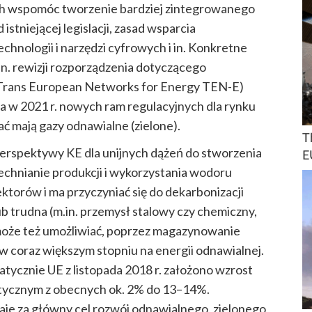
ych wspomóc tworzenie bardziej zintegrowanego
stniejącej legislacji, zasad wsparcia
hnologii i narzędzi cyfrowych i in. Konkretne
in. rewizji rozporządzenia dotyczącego
(Trans European Networks for Energy TEN-E)
a w 2021 r. nowych ram regulacyjnych dla rynku
ć mają gazy odnawialne (zielone).
T
perspektywy KE dla unijnych dążeń do stworzenia
E
chnianie produkcji i wykorzystania wodoru
ktorów i ma przyczyniać się do dekarbonizacji
lub trudna (m.in. przemysł stalowy czy chemiczny,
 może też umożliwiać, poprzez magazynowanie
w coraz większym stopniu na energii odnawialnej.
matycznie UE z listopada 2018 r. założono wzrost
etycznym z obecnych ok. 2% do 13–14%.
je za główny cel rozwój odnawialnego, zielonego