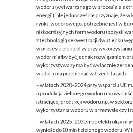
wodoru (wytwarzanego w procesie elektro
energii), ale jednocześnie przyznaje, że w
rynku wodorowego, potrzebne jest w Eur
niskoemisyjnych form wodoru (pozyskiwan
z technologią sekwestracji dwutlenku węg
w procesie elektrolizy przy wykorzystaniu
wodór miałby być jednak rozwiązaniem prz
wykorzystywany ma być wyłącznie zeroem
wodoru ma przebiegać w trzech fazach:
– w latach 2020–2024 przy wsparciu UE ma
a produkcja zielonego wodoru ma wynieść d
istniejącej produkcji wodoru np. w sekt
wykorzystania wodoru w przemyśle czy tra
– w latach 2025–2030 moc elektrolizy mia
wynieść do10 mln t zielonego wodoru. W te