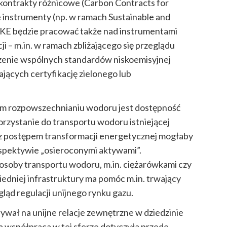
 kontrakty różnicowe
(Carbon Contracts for
 instrumenty (np. w ramach Sustainable and
ny KE będzie pracować także nad instrumentami
 – m.in. w ramach zbliżającego się przeglądu
enie wspólnych standardów niskoemisyjnej
jących certyfikację zielonego lub
ym rozpowszechnianiu wodoru jest dostępność
korzystanie do transportu wodoru istniejącej
z z postępem transformacji energetycznej mogłaby
rspektywie „osieroconymi aktywami”.
posoby transportu wodoru, m.in. ciężarówkami czy
edniej infrastruktury ma pomóc m.in. trwający
ląd regulacji unijnego rynku gazu.
wał na unijne relacje zewnętrzne w dziedzinie
współpraca w tej sferze dotyczyła przede