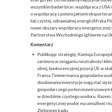
wszystkim badań (m.in. współpraca z USA i
o współpracę z potencjalnymi eksporteram
lub czystej, odnawialnej energii (Afryka
nowe obszary współpracy energetycznej w
Partnerstwa Wschodniego (głównie na Uk
Komentarz
Publikując strategię, Komisja Europejs
zarówno w osiąganiu neutralności klim
silnej, konkurencyjnej pozycji UE w s
Fransa Timmermansa gospodarka wodor
zbudowania inwestycje mają stać się 
gospodarczego po koronawirusowym kry
w dziedzinie czystego wodoru.
Razem z
energetycznej wodór ma umożliwić re
Zielonego Ładu.