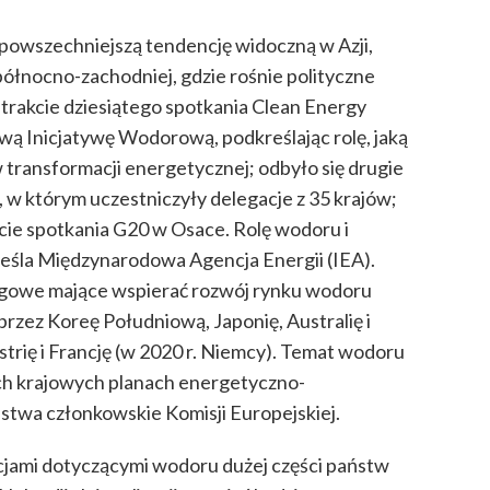
w powszechniejszą tendencję widoczną w Azji,
ółnocno-zachodniej, gdzie rośnie polityczne
 trakcie dziesiątego spotkania Clean Energy
wą Inicjatywę Wodorową, podkreślając rolę, jaką
 transformacji energetycznej; odbyło się drugie
w którym uczestniczyły delegacje z 35 krajów;
cie spotkania G20 w Osace. Rolę wodoru i
reśla Międzynarodowa Agencja Energii (IEA).
rogowe mające wspierać rozwój rynku wodoru
przez Koreę Południową, Japonię, Australię i
strię i Francję (w 2020 r. Niemcy). Temat wodoru
ch krajowych planach energetyczno-
stwa członkowskie Komisji Europejskiej.
bicjami dotyczącymi wodoru dużej części państw