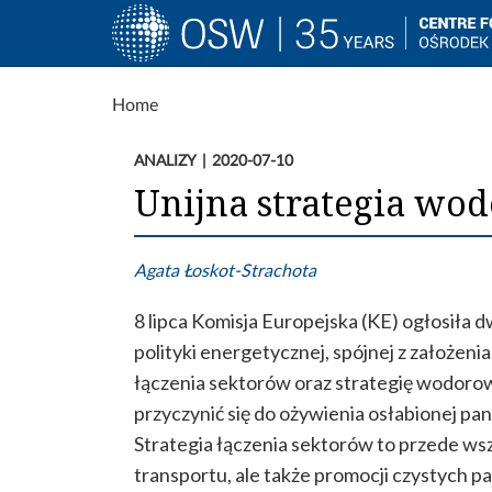
Main
navigation
Skip
Home
to
main
ANALIZY
2020-07-10
content
Unijna strategia wo
Agata Łoskot-Strachota
8 lipca Komisja Europejska (KE) ogłosiła 
polityki energetycznej, spójnej z założen
łączenia sektorów oraz strategię wodoro
przyczynić się do ożywienia osłabionej pa
Strategia łączenia sektorów to przede wszy
transportu, ale także promocji czystych pa