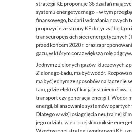
strategii KE proponuje 38 działań mając
systemu energetycznego – w tym przegląd i
finansowego, badań i wdrażania nowych tec
propozycje ze strony KE dotyczyć będą m.
transeuropejskich sieci energetycznych 
przed końcem 2020 r. oraz zaproponowani
gazu, w którym coraz większą rolę odgrywa
Jednym z zielonych gazów, kluczowych z 
Zielonego Ładu, ma być wodór. Rozpowsze
ma być jednym ze sposobów na łączenie se
tam, gdzie elektryfikacja jest niemożliwa 
transport czy generacja energii). Wodór
energii, bilansowanie systemów opartych 
Dlatego w wizji osiągnięcia neutralnej kli
jego udziału w europejskim miksie energ
W ogłoszonej strategii wodorowej KE uzna