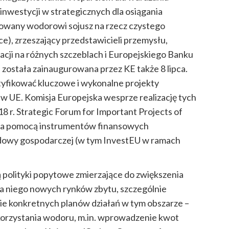
h inwestycji w strategicznych dla osiągania
owany wodorowi sojusz na rzecz czystego
), zrzeszający przedstawicieli przemysłu,
cji na różnych szczeblach i Europejskiego Banku
 została zainaugurowana przez KE także 8 lipca.
tyfikować kluczowe i wykonalne projekty
w UE. Komisja Europejska wesprze realizację tych
 r. Strategic Forum for Important Projects of
za pomocą instrumentów finansowych
dowy gospodarczej (w tym InvestEU w ramach
ą polityki popytowe zmierzające do zwiększenia
a niego nowych rynków zbytu, szczególnie
nie konkretnych planów działań w tym obszarze –
orzystania wodoru, m.in. wprowadzenie kwot