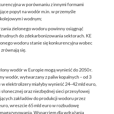
kurencyjna w porównaniu z innymi formami
ujące popyt na wodór m.in. w przemyśle
 kolejowym i wodnym;
rzania zielonego wodoru powinny osiągnąć
h trudnych do zdekarbonizowania sektorach.
KE
ielonego wodoru stanie się konkurencyjna wobec
 zrównają się.
lony wodór w Europie mogą wynieść do 2050 r.
jny wodór, wytwarzany z paliw kopalnych – od 3
e w elektrolizery miałyby wynieść 24–42 mld euro,
 słonecznej oraz niezbędnej sieci przesyłowej
ejących zakładów do produkcji wodoru przez
euro
, wreszcie 65 mld euro w rozbudowę
 i magazynowania
. Wsparciem dla wdrażania