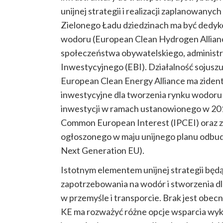
unijnej strategii i realizacji zaplanowanyc
Zielonego Ładu dziedzinach ma być dedyk
wodoru (European Clean Hydrogen Alliance
społeczeństwa obywatelskiego, administra
Inwestycyjnego (EBI). Działalność sojuszu
European Clean Energy Alliance ma ziden
inwestycyjne dla tworzenia rynku wodoru 
inwestycji w ramach ustanowionego w 2018
Common European Interest (IPCEI) oraz 
ogłoszonego w maju unijnego planu odbu
Next Generation EU).
Istotnym elementem unijnej strategii będ
zapotrzebowania na wodór i stworzenia dl
w przemyśle i transporcie. Brak jest obec
KE ma rozważyć różne opcje wsparcia wyk