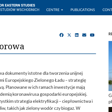
CENTRE
PUBLICATIONS
CONT
R
dorowa
dwa dokumenty istotne dla tworzenia unijnej
iami Europejskiego Zielonego Ładu – strategię
wą. Planowane w ich ramach inwestycje mają
ndemią koronawirusa gospodarki europejskiej.
G
stkim strategia elektryfikacji – ciepłownictwa i
p
liw, takich jak zielony wodór czy biogaz. W