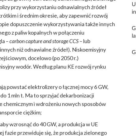
U
lizy przy wykorzystaniu odnawialnych źródeł
i
 krótkim i średnim okresie, aby zapewnić rozwój
opie dopuszczenie wykorzystywania także innych
G
ego z paliw kopalnych w połączeniu
l
la –
carbon capture and storage CCS
– lub
 innych niż odnawialne źródeł).
Niskoemisyjny
G
ejściowym, docelowo (po 2050 r.)
isyjny wodór.
Według planu KE rozwój rynku
ją powstać elektrolizery o łącznej mocy 6 GW,
o 1 mln t. Ma to sprzyjać dekarbonizacji
orze chemicznym i wdrożeniu nowych sposobów
nsporcie ciężkim;
łaby wzrosnąć do 40 GW, a produkcja w UE
j fazie przewiduje się, że produkcja zielonego