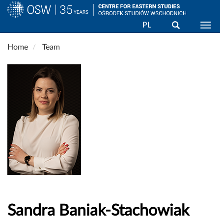
Search
PL
Togg
Skip
Home
Team
to
main
content
Sandra Baniak-Stachowiak