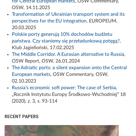
for Central European markets
, OSW Commentary,
OSW, 14.11.2025
Transformation of Ukrainian transport system and its
perspectives for the EU integration,
EUROPEUM,
20.03.2025
Polskie porty generują 10% dochodów budżetu
państwa. Czy staniemy się przeładunkową potęgą?
,
Klub Jagielloński, 17.02.2025
The Middle Corridor. A Eurasian alternative to Russia
,
OSW Report, OSW, 26.01.2024
The Adriatic ports: a silent expansion onto the Central
European markets
, OSW Commentary, OSW,
02.10.2023
Russia’s economic soft power: The case of Serbia
,
„Rocznik Instytutu Europy Środkowo-Wschodniej” 18
(2020), z. 3, s. 93-114
RECENT PAPERS