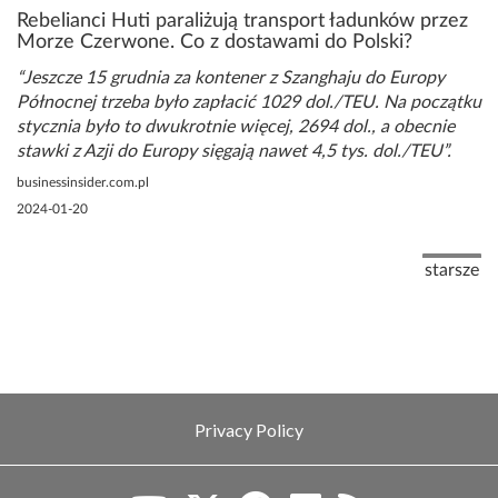
Rebelianci Huti paraliżują transport ładunków przez
Morze Czerwone. Co z dostawami do Polski?
Jeszcze 15 grudnia za kontener z Szanghaju do Europy
Północnej trzeba było zapłacić 1029 dol./TEU. Na początku
stycznia było to dwukrotnie więcej, 2694 dol., a obecnie
stawki z Azji do Europy sięgają nawet 4,5 tys. dol./TEU
businessinsider.com.pl
2024-01-20
Pagination
Next pag
starsze
Privacy Policy